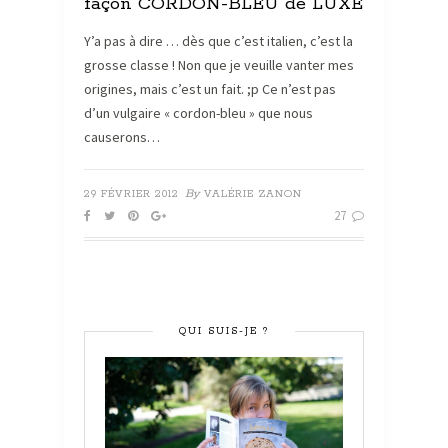
façon CORDON-BLEU de LUXE
Y’a pas à dire … dès que c’est italien, c’est la
grosse classe ! Non que je veuille vanter mes
origines, mais c’est un fait. ;p Ce n’est pas
d’un vulgaire « cordon-bleu » que nous
causerons…
By
29 FÉVRIER 2012
VALÉRIE ZANON
27
QUI SUIS-JE ?