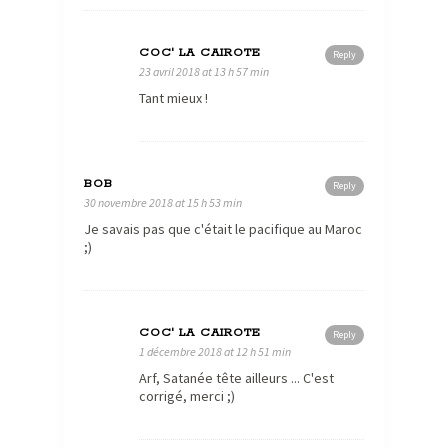
COC' LA CAIROTE
Reply
23 avril 2018 at 13 h 57 min
Tant mieux !
BOB
Reply
30 novembre 2018 at 15 h 53 min
Je savais pas que c'était le pacifique au Maroc
;)
COC' LA CAIROTE
Reply
1 décembre 2018 at 12 h 51 min
Arf, Satanée tête ailleurs ... C'est
corrigé, merci ;)