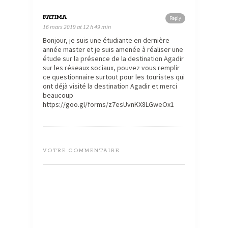
FATIMA
Reply
16 mars 2019 at 12 h 49 min
Bonjour, je suis une étudiante en dernière
année master et je suis amenée à réaliser une
étude sur la présence de la destination Agadir
sur les réseaux sociaux, pouvez vous remplir
ce questionnaire surtout pour les touristes qui
ont déjà visité la destination Agadir et merci
beaucoup
https://goo.gl/forms/z7esUvnKX8LGweOx1
VOTRE COMMENTAIRE