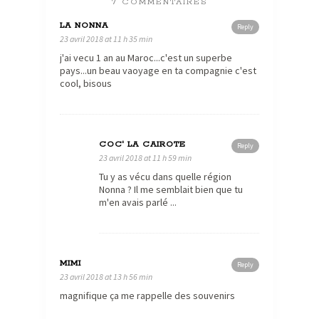
7 COMMENTAIRES
LA NONNA
Reply
23 avril 2018 at 11 h 35 min
j'ai vecu 1 an au Maroc...c'est un superbe
pays...un beau vaoyage en ta compagnie c'est
cool, bisous
COC' LA CAIROTE
Reply
23 avril 2018 at 11 h 59 min
Tu y as vécu dans quelle région
Nonna ? Il me semblait bien que tu
m'en avais parlé ...
MIMI
Reply
23 avril 2018 at 13 h 56 min
magnifique ça me rappelle des souvenirs