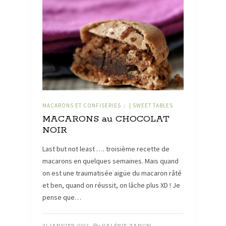
MACARONS ET CONFISERIES
| SWEET TABLES
/
MACARONS au CHOCOLAT
NOIR
Last but not least …. troisième recette de
macarons en quelques semaines. Mais quand
on est une traumatisée aigüe du macaron râté
et ben, quand on réussit, on lâche plus XD ! Je
pense que…
By