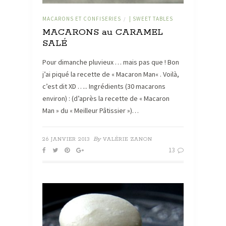
MACARONS ET CONFISERIES
| SWEET TABLES
/
MACARONS au CARAMEL
SALÉ
Pour dimanche pluvieux … mais pas que ! Bon
j’ai piqué la recette de « Macaron Man« . Voilà,
c’est dit XD ….. Ingrédients (30 macarons
environ) : (d’après la recette de « Macaron
Man » du « Meilleur Pâtissier »)…
By
26 JANVIER 2013
VALÉRIE ZANON
13