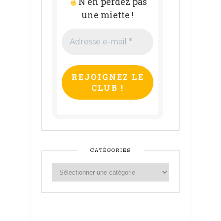
N'en perdez pas
une miette !
Adresse
e-
mail
*
CATÉGORIES