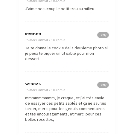
15 mars 2008 at 15 h 32 min
J'aime beaucoup le petit trou au milieu
FREDEE
Reply
15 mars 2008 at 15 h 32 min
Je te donne le cookie de la deuxieme photo si
je peux te piquer un tit sablé pour mon
dessert
WISSAL
Reply
15 mars 2008 at 15 h 32 min
mmmmmmmmm, je craque, et j'ai très envie
de essayer ces petits sablés et ça ne saurais
tarder, merci pour tes gentils commentaires
et tes encouragements, et merci pour ces
belles recettes;