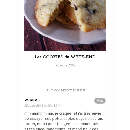
Les COOKIES du WEEK-END
12 mars 2016
12 COMMENTAIRES
WISSAL
Reply
15 mars 2008 at 15 h 32 min
mmmmmmmmm, je craque, et j'ai très envie
de essayer ces petits sablés et ça ne saurais
tarder, merci pour tes gentils commentaires
et tes encouragements, et merci pour ces