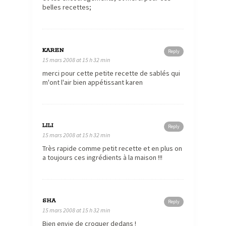
belles recettes;
KAREN
Reply
15 mars 2008 at 15 h 32 min
merci pour cette petite recette de sablés qui
m'ont l'air bien appétissant karen
LILI
Reply
15 mars 2008 at 15 h 32 min
Très rapide comme petit recette et en plus on
a toujours ces ingrédients à la maison !!!
SHA
Reply
15 mars 2008 at 15 h 32 min
Bien envie de croquer dedans !