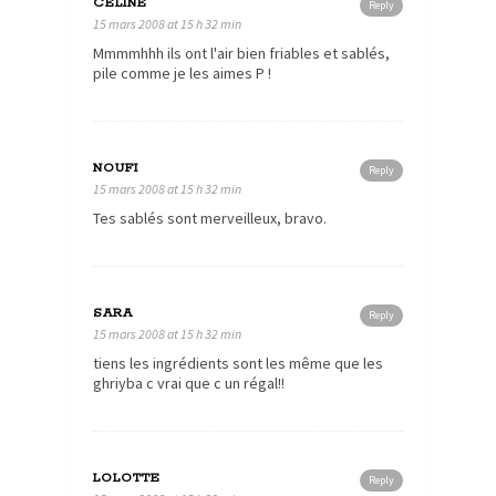
CELINE
Reply
15 mars 2008 at 15 h 32 min
Mmmmhhh ils ont l'air bien friables et sablés,
pile comme je les aimes P !
NOUFI
Reply
15 mars 2008 at 15 h 32 min
Tes sablés sont merveilleux, bravo.
SARA
Reply
15 mars 2008 at 15 h 32 min
tiens les ingrédients sont les même que les
ghriyba c vrai que c un régal!!
LOLOTTE
Reply