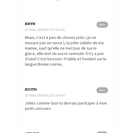
ERYN
Reply
15 mars 2008 at 15 h 32 min
Miam, c'est à peu de choses près ( je ne
mesure pas en tasse ), la pâte sablée de ma
mamie, sauf qu'elle ne met pas de sucre
glace, elle met du sucre semoule. Il n'y a pas
d'oeuf C'est boooon ! Friable et fondant sur la
langue Bonne soirée,
EDITH
Reply
15 mars 2008 at 15 h 32 min
Jolies comme tout tu devrais participer à mon
petit concours