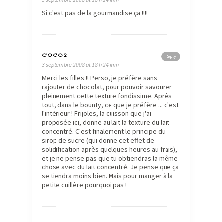
Si c'est pas de la gourmandise ça !!!!
COCO2
Reply
3 septembre 2008 at 18 h 24 min
Merci les filles !! Perso, je préfère sans
rajouter de chocolat, pour pouvoir savourer
pleinement cette texture fondissime. Après
tout, dans le bounty, ce que je préfère ... c'est
l'intérieur ! Frijoles, la cuisson que j'ai
proposée ici, donne au lait la texture du lait
concentré. C'est finalement le principe du
sirop de sucre (qui donne cet effet de
solidification après quelques heures au frais),
et je ne pense pas que tu obtiendras la même
chose avec du lait concentré. Je pense que ça
se tiendra moins bien. Mais pour manger à la
petite cuillère pourquoi pas !