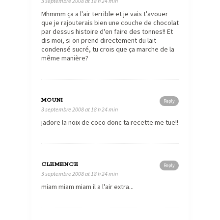
3 septembre 2008 at 18 h 24 min
Mhmmm ça a l'air terrible et je vais t'avouer
que je rajouterais bien une couche de chocolat
par dessus histoire d'en faire des tonnes!! Et
dis moi, si on prend directement du lait
condensé sucré, tu crois que ça marche de la
même manière?
MOUNI
Reply
3 septembre 2008 at 18 h 24 min
jadore la noix de coco donc ta recette me tue!!
CLEMENCE
Reply
3 septembre 2008 at 18 h 24 min
miam miam miam il a l'air extra...