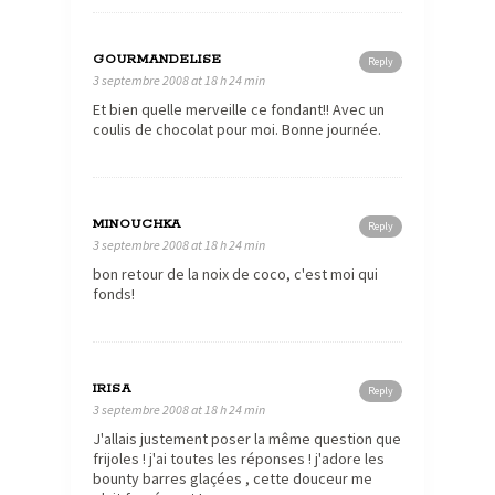
GOURMANDELISE
Reply
3 septembre 2008 at 18 h 24 min
Et bien quelle merveille ce fondant!! Avec un
coulis de chocolat pour moi. Bonne journée.
MINOUCHKA
Reply
3 septembre 2008 at 18 h 24 min
bon retour de la noix de coco, c'est moi qui
fonds!
IRISA
Reply
3 septembre 2008 at 18 h 24 min
J'allais justement poser la même question que
frijoles ! j'ai toutes les réponses ! j'adore les
bounty barres glaçées , cette douceur me