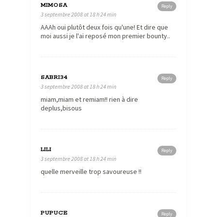
MIMOSA
Reply
3 septembre 2008 at 18 h 24 min
AAAh oui plutôt deux fois qu'une! Et dire que
moi aussi je l'ai reposé mon premier bounty..
SABRI34
Reply
3 septembre 2008 at 18 h 24 min
miam,miam et remiam!! rien à dire
deplus,bisous
LILI
Reply
3 septembre 2008 at 18 h 24 min
quelle merveille trop savoureuse !!
PUPUCE
Reply