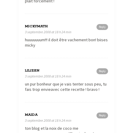
plait forcément !
MICKYMATH
Reply
3 septembre 2008 at 18 h 24 min
huuuuuuum!!! il doit être vachement bon! biises
micky
LILIZEN
Reply
3 septembre 2008 at 18 h 24 min
un pur bonheur que je vais tenter sous peu, tu
fais trop envieavec cette recette ! bravo !
MAIDA
Reply
3 septembre 2008 at 18 h 24 min
ton blog et la noix de coco me