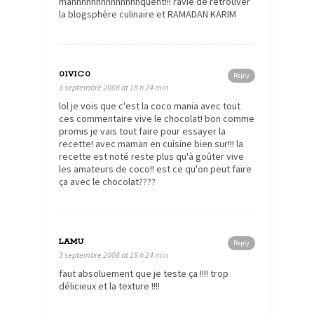
mannnnnnnnnnnnnnquent!!! ravie de retrouver
la blogsphère culinaire et RAMADAN KARIM
01VIC0
Reply
3 septembre 2008 at 18 h 24 min
lol je vois que c'est la coco mania avec tout
ces commentaire vive le chocolat! bon comme
promis je vais tout faire pour essayer la
recette! avec maman en cuisine bien sur!!! la
recette est noté reste plus qu'à goûter vive
les amateurs de coco!! est ce qu'on peut faire
ça avec le chocolat????
LAMU
Reply
3 septembre 2008 at 18 h 24 min
faut absoluement que je teste ça !!!! trop
délicieux et la texture !!!!