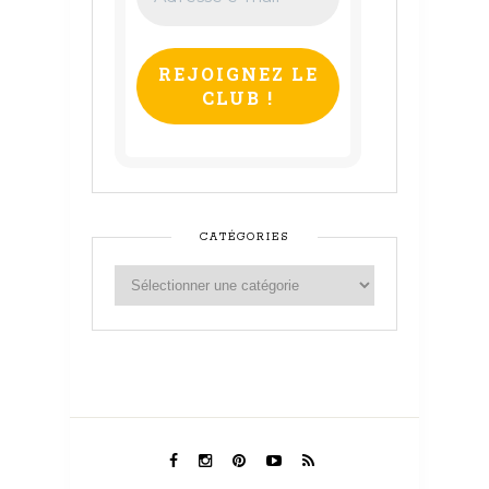
e-
mail
*
CATÉGORIES