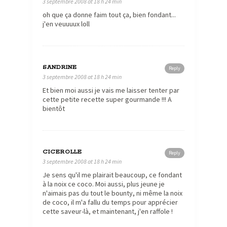
3 septembre 2008 at 18 h 24 min
oh que ça donne faim tout ça, bien fondant...
j'en veuuuux loll
SANDRINE
Reply
3 septembre 2008 at 18 h 24 min
Et bien moi aussi je vais me laisser tenter par
cette petite recette super gourmande !!! A
bientôt
CICEROLLE
Reply
3 septembre 2008 at 18 h 24 min
Je sens qu'il me plairait beaucoup, ce fondant
à la noix ce coco. Moi aussi, plus jeune je
n'aimais pas du tout le bounty, ni même la noix
de coco, il m'a fallu du temps pour apprécier
cette saveur-là, et maintenant, j'en raffole !