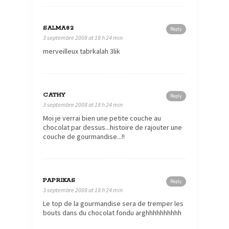
SALMA82
Reply
3 septembre 2008 at 18 h 24 min
merveilleux tabrkalah 3lik
CATHY
Reply
3 septembre 2008 at 18 h 24 min
Moi je verrai bien une petite couche au
chocolat par dessus...histoire de rajouter une
couche de gourmandise...!!
PAPRIKAS
Reply
3 septembre 2008 at 18 h 24 min
Le top de la gourmandise sera de tremper les
bouts dans du chocolat fondu arghhhhhhhhhh