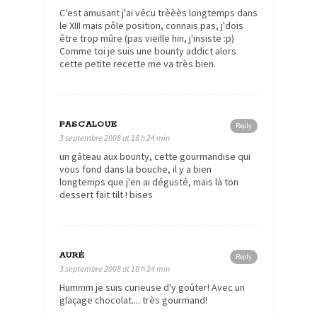
C'est amusant j'ai vécu trèèès longtemps dans
le XIII mais pôle position, connais pas, j'dois
être trop mûre (pas vieille hin, j'insiste :p)
Comme toi je suis une bounty addict alors
cette petite recette me va très bien.
PASCALOUE
Reply
3 septembre 2008 at 18 h 24 min
un gâteau aux bounty, cette gourmandise qui
vous fond dans la bouche, il y a bien
longtemps que j'en ai dégusté, mais là ton
dessert fait tilt ! bises
AURÉ
Reply
3 septembre 2008 at 18 h 24 min
Hummm je suis curieuse d'y goûter! Avec un
glaçage chocolat.... très gourmand!