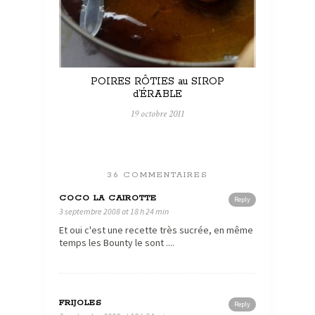
POIRES RÔTIES au SIROP
d’ÉRABLE
19 octobre 2011
36 COMMENTAIRES
COCO LA CAIROTTE
Reply
3 septembre 2008 at 18 h 24 min
Et oui c'est une recette très sucrée, en même
temps les Bounty le sont ....
FRIJOLES
Reply