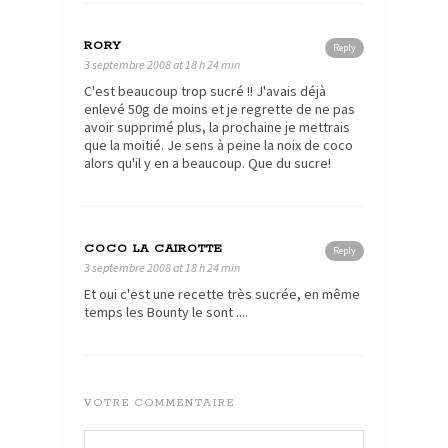
RORY
Reply
3 septembre 2008 at 18 h 24 min
C'est beaucoup trop sucré !! J'avais déjà
enlevé 50g de moins et je regrette de ne pas
avoir supprimé plus, la prochaine je mettrais
que la moitié. Je sens à peine la noix de coco
alors qu'il y en a beaucoup. Que du sucre!
COCO LA CAIROTTE
Reply
3 septembre 2008 at 18 h 24 min
Et oui c'est une recette très sucrée, en même
temps les Bounty le sont ....
VOTRE COMMENTAIRE