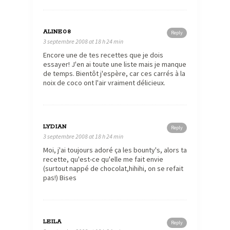
ALINE08
Reply
3 septembre 2008 at 18 h 24 min
Encore une de tes recettes que je dois
essayer! J'en ai toute une liste mais je manque
de temps. Bientôt j'espère, car ces carrés à la
noix de coco ont l'air vraiment délicieux.
LYDIAN
Reply
3 septembre 2008 at 18 h 24 min
Moi, j'ai toujours adoré ça les bounty's, alors ta
recette, qu'est-ce qu'elle me fait envie
(surtout nappé de chocolat,hihihi, on se refait
pas!) Bises
LEILA
Reply