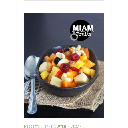
DESSERTS
SANS GLUTEN
VEGAN
|
/
/
/