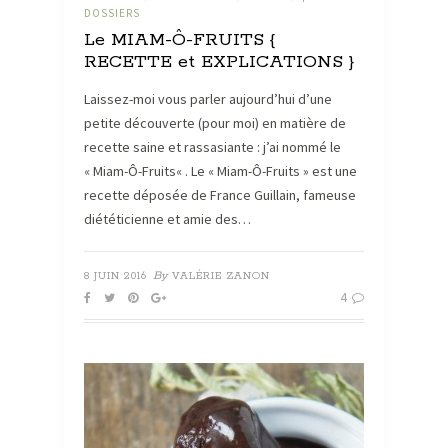
DOSSIERS
Le MIAM-Ô-FRUITS {
RECETTE et EXPLICATIONS }
Laissez-moi vous parler aujourd’hui d’une
petite découverte (pour moi) en matière de
recette saine et rassasiante : j’ai nommé le
« Miam-Ô-Fruits« . Le « Miam-Ô-Fruits » est une
recette déposée de France Guillain, fameuse
diététicienne et amie des…
By
8 JUIN 2016
VALÉRIE ZANON
4