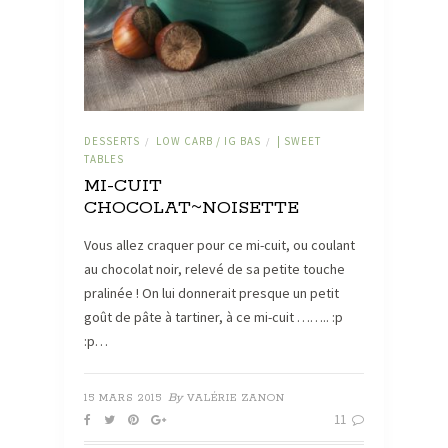
DESSERTS
LOW CARB / IG BAS
| SWEET
/
/
TABLES
MI-CUIT
CHOCOLAT~NOISETTE
Vous allez craquer pour ce mi-cuit, ou coulant
au chocolat noir, relevé de sa petite touche
pralinée ! On lui donnerait presque un petit
goût de pâte à tartiner, à ce mi-cuit …….. :p
:p…
By
15 MARS 2015
VALÉRIE ZANON
11