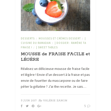
DESSERTS
MOUSSES ET CRÈMES DESSERT
|
/
/
CUISINE DU RAMADAN
| DOSSIER : RAMÈNE TA
/
FRAISE !
| SWEET TABLES
/
MOUSSE de FRAISE FACILE et
LÉGÈRE
Réalisez un délicieuse mousse de fraise facile
et légère ! Envie d’un dessert à la fraise et pas
envie de fouetter du mascarpone ou de faire
péter la gélatine ? J’ai the recette. Je sais…
By
5 JUIN 2017
VALÉRIE ZANON
5