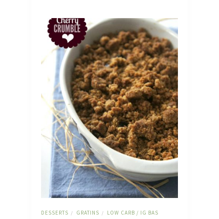
DESSERTS
GRATINS
LOW CARB / IG BAS
/
/