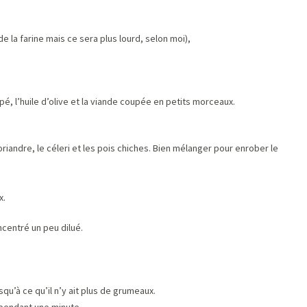
e la farine mais ce sera plus lourd, selon moi),
é, l’huile d’olive et la viande coupée en petits morceaux.
coriandre, le céleri et les pois chiches. Bien mélanger pour enrober le
x.
ncentré un peu dilué.
qu’à ce qu’il n’y ait plus de grumeaux.