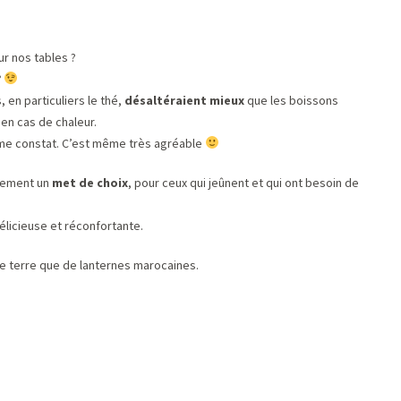
ur nos tables ?
?
 en particuliers le thé,
désaltéraient mieux
que les boissons
en cas de chaleur.
même constat. C’est même très agréable
alement un
met de choix
, pour ceux qui jeûnent et qui ont besoin de
délicieuse et réconfortante.
tte terre que de lanternes marocaines.