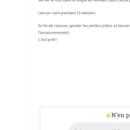
Verser le tout dans la soupe en remuant sans cesse
Laisser cuire pendant 15 minutes.
En fin de cuisson, ajouter les petites pâtes et laisser
l’assaisonnement.
C’est prêt !
N'en p
Adresse