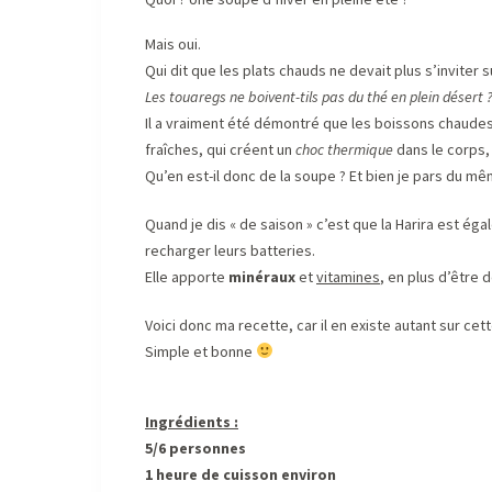
Mais oui.
Qui dit que les plats chauds ne devait plus s’inviter s
Les touaregs ne boivent-tils pas du thé en plein désert 
Il a vraiment été démontré que les boissons chaudes,
fraîches, qui créent un
choc thermique
dans le corps, 
Qu’en est-il donc de la soupe ? Et bien je pars du 
Quand je dis « de saison » c’est que la Harira est ég
recharger leurs batteries.
Elle apporte
minéraux
et
vitamines
, en plus d’être 
Voici donc ma recette, car il en existe autant sur ce
Simple et bonne
Ingrédients :
5/6 personnes
1 heure de cuisson environ