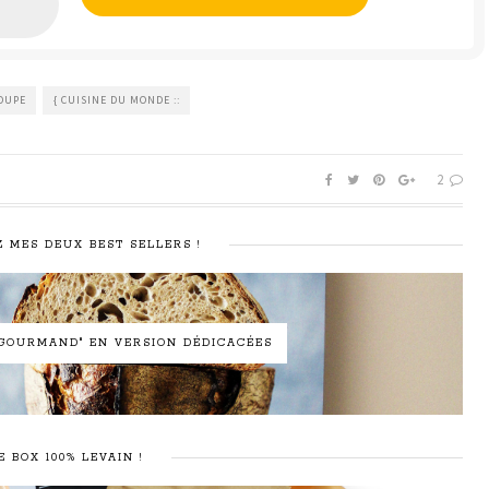
OUPE
{ CUISINE DU MONDE ::
2
 MES DEUX BEST SELLERS !
N GOURMAND" EN VERSION DÉDICACÉES
E BOX 100% LEVAIN !