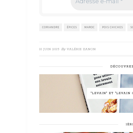
e-
mail
*
CORIANDRE
ÉPICES
MAROC
POIS CHICHES
S
By
10 JUIN 2015
VALÉRIE ZANON
DÉCOUVREZ
"LEVAIN" ET "LEVAI
1ÈR