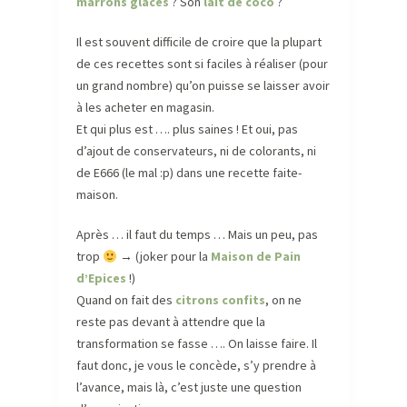
marrons glacés
? Son
lait de coco
?
Il est souvent difficile de croire que la plupart
de ces recettes sont si faciles à réaliser (pour
un grand nombre) qu’on puisse se laisser avoir
à les acheter en magasin.
Et qui plus est …. plus saines ! Et oui, pas
d’ajout de conservateurs, ni de colorants, ni
de E666 (le mal :p) dans une recette faite-
maison.
Après … il faut du temps … Mais un peu, pas
trop
→ (joker pour la
Maison de Pain
d’Epices
!)
Quand on fait des
citrons confits
, on ne
reste pas devant à attendre que la
transformation se fasse …. On laisse faire. Il
faut donc, je vous le concède, s’y prendre à
l’avance, mais là, c’est juste une question