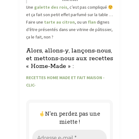
Une
galette des rois
, c’est pas compliqué
et ça fait son petit effet parfumé sur la table …
Faire une
tarte au citron
, ou un
flan
dignes
d’être présentés dans une vitrine de pâtissier,
ça le fait, non ?
Alors, allons-y, lançons-nous,
et mettons-nous aux recettes
« Home-Made » :
RECETTES HOME MADE ET FAIT MAISON -
CLIC-
N'en perdez pas une
miette !
Adresse