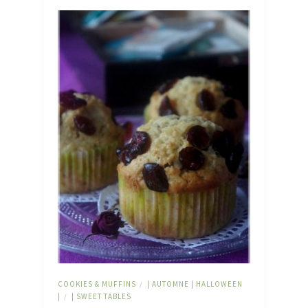
COOKIES & MUFFINS
| AUTOMNE | HALLOWEEN
/
|
| SWEET TABLES
/