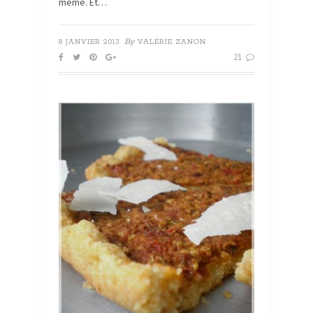
même. Et…
By
8 JANVIER 2013
VALÉRIE ZANON
21