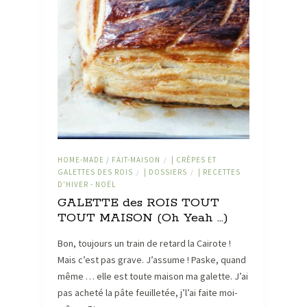
HOME-MADE / FAIT-MAISON
| CRÊPES ET
/
GALETTES DES ROIS
| DOSSIERS
| RECETTES
/
/
D'HIVER - NOËL
GALETTE des ROIS TOUT
TOUT MAISON (Oh Yeah …)
Bon, toujours un train de retard la Cairote !
Mais c’est pas grave. J’assume ! Paske, quand
même … elle est toute maison ma galette. J’ai
pas acheté la pâte feuilletée, j’l’ai faite moi-