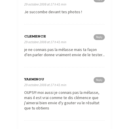
29 octobre 2008 at 17 h 41 min
Je succombe devant tes photos !
CLEMENCE
Reply
29 octobre 2008 at 17 h 41 min
je ne connais pas la mélasse mais ta façon
d'en parler donne vraiment envie de le tester...
YASMINOU
Reply
29 octobre 2008 at 17 h 41 min
OUPS!!! moi aussi je connais pas la mélasse,
mais il est vrai comme te dis clémence que
j'aimerai bien envie d'y gouter vu le résultat
que tu obtiens