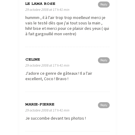
LE LAMA ROSE
Reply
29 octobre 2008 at 17 h 41 min
hummm , il à l'air trop trop moelleux! merci je
vais le testé dès que j'ai tout sous la main ,
hihi! bise et merci pour ce plaisir des yeux ( qui
à fait gargouillé mon ventre)
CELINE
Reply
29 octobre 2008 at 17 h 41 min
J'adore ce genre de gâteaux ! Il a l'air
excellent, Coco ! Bravo !
MARIE-PIERRE
Reply
29 octobre 2008 at 17 h 41 min
Je succombe devant tes photos !