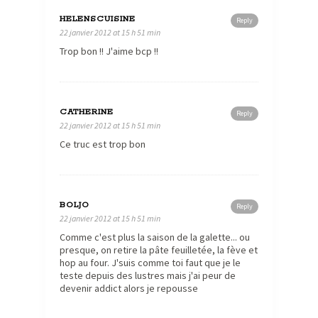
HELENSCUISINE
Reply
22 janvier 2012 at 15 h 51 min
Trop bon !! J'aime bcp !!
CATHERINE
Reply
22 janvier 2012 at 15 h 51 min
Ce truc est trop bon
BOLJO
Reply
22 janvier 2012 at 15 h 51 min
Comme c'est plus la saison de la galette... ou
presque, on retire la pâte feuilletée, la fève et
hop au four. J'suis comme toi faut que je le
teste depuis des lustres mais j'ai peur de
devenir addict alors je repousse