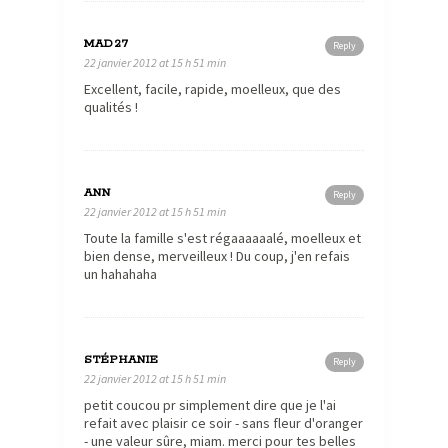
MAD27
Reply
22 janvier 2012 at 15 h 51 min
Excellent, facile, rapide, moelleux, que des
qualités !
ANN
Reply
22 janvier 2012 at 15 h 51 min
Toute la famille s'est régaaaaaalé, moelleux et
bien dense, merveilleux ! Du coup, j'en refais
un hahahaha
STÉPHANIE
Reply
22 janvier 2012 at 15 h 51 min
petit coucou pr simplement dire que je l'ai
refait avec plaisir ce soir - sans fleur d'oranger
- une valeur sûre, miam. merci pour tes belles