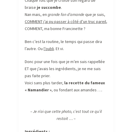
Chaque fois que je croise son regard de
braise
je succombe
.
Nan mais, en
grande fan d’amande
que je suis,
COMMENT j’ai pu passer à côté d’un truc pareil
,
COMMENT, ma bonne Francinette ?
Ben c’est la routine, le temps qui passe dira
l’autre. Ou
l’oubli
. Et vi.
Donc pour une fois que je m’en suis rappellée
ET que j’avais les ingrédients, je ne me suis
pas faite prier.
Voici sans plus tarder,
la recette du fameux
« Namandier »
, ou fondant aux amandes ….
– Je n’ai que cette photo, c’est tout ce qu’il
restait …
–
Ingrédients :