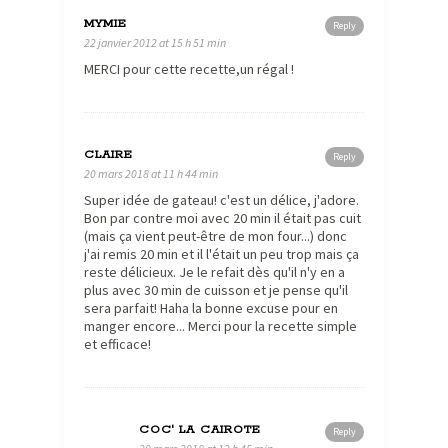
MYMIE
Reply
22 janvier 2012 at 15 h 51 min
MERCI pour cette recette,un régal !
CLAIRE
Reply
20 mars 2018 at 11 h 44 min
Super idée de gateau! c'est un délice, j'adore.
Bon par contre moi avec 20 min il était pas cuit
(mais ça vient peut-être de mon four...) donc
j'ai remis 20 min et il l'était un peu trop mais ça
reste délicieux. Je le refait dès qu'il n'y en a
plus avec 30 min de cuisson et je pense qu'il
sera parfait! Haha la bonne excuse pour en
manger encore... Merci pour la recette simple
et efficace!
COC' LA CAIROTE
Reply