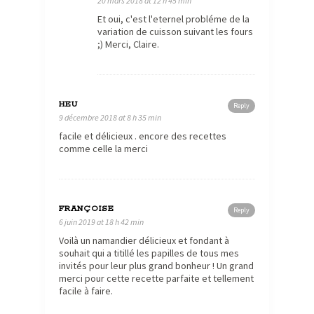
20 mars 2018 at 12 h 45 min
Et oui, c'est l'eternel probléme de la
variation de cuisson suivant les fours
;) Merci, Claire.
HEU
Reply
9 décembre 2018 at 8 h 35 min
facile et délicieux . encore des recettes
comme celle la merci
FRANÇOISE
Reply
6 juin 2019 at 18 h 42 min
Voilà un namandier délicieux et fondant à
souhait qui a titillé les papilles de tous mes
invités pour leur plus grand bonheur ! Un grand
merci pour cette recette parfaite et tellement
facile à faire.