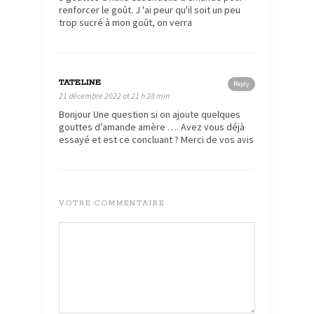
renforcer le goût. J 'ai peur qu'il soit un peu
trop sucré à mon goût, on verra
TATELINE
Reply
21 décembre 2022 at 21 h 28 min
Bonjour Une question si on ajoute quelques
gouttes d’amande amère …. Avez vous déjà
essayé et est ce concluant ? Merci de vos avis
VOTRE COMMENTAIRE