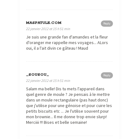
MASPATULE.COM
Reply
22 janvier 2012 at 15 h 51 min
Je suis une grande fan d'amandes et la fleur
d'oranger me rappelle mes voyages... ALors
oui, il a l'ait divin ce gâteau ! Maud
_SOUSOU_
Reply
22 janvier 2012 at 15 h 51 min
Salam ma belle! Dis tu mets l'appareil dans
quel genre de moule ? Je pensais à le mettre
dans un moule rectangulaire (pas haut donc)
que j'utilise pour une génoise et pour cuire les
petits biscuits etc ... Je l'utilise souvent pour
mon brownie... Il me donne trop envie slurp!
Merciiii !!! Bises et belle semaine!