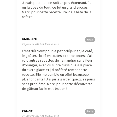
J'avais peur que ce soit un peu écœurant. Et
en fait pas du tout, ce fut un grand succès.
Merci pour cette recette. J'ai déjà hâte de la
refaire.
KLERETH
Reply
22 janvier 2012 at 15 h 51 min
C'est délicieux pour le petit-déjeuner, le café,
le goûter... bref en toutes circonstances. J'ai
vu d'autres recettes de namandier sans fleur
d'oranger, avec du sucre classique à la place
du sucre glace et j'ai préféré tenter cette
recette. Elle me semble en effet beaucoup
plus fondante ! J'ai pu le garder quelques jours
sans problème. Merci pour cette découverte
de gâteau facile et très bon !
FANNY
Reply
22 janvier 2012 at 15 h 51 min