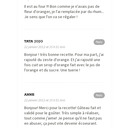
Il est au four !!! Bon comme je n'avais pas de
fleur d'oranger, je l'ai remplacée par du rhum...
Je sens que l'on va se régaler !
TATA JOJO
Reply
22 janvier 2012 at 15 h 51 min
Bonjour ! très bonne recette. Pour ma part, j'ai
rajouté du zeste d'orange. Et j'ai rajouté une
fois cuit un sirop d'orange fait avec le jus de
l'orange et du sucre. Une tuerie !
ANNE
Reply
22 janvier 2012 at 15 h 51 min
Bonjour! Merci pour la recette! Gâteau fait et
validé pour le goûter. Très simple à réaliser,
tout comme j'aime! Je pense qu'il ne faut pas
en abuser, ça peut vite devenir écoeurant.