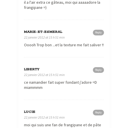
il a l'air extra ce gâteau, moi qui aaaaadore la
frangipane =)
MARIE-ET-ESMERAL
Reply
22 janvier 2012 at 15 h 51 min
Ooooh Trop bon ...et la texture me fait saliver !!
LIBERTY
Reply
22 janvier 2012 at 15 h 51 min
ce namandier fait super fondant j'adore =D
miammmm
LUCIE
Reply
22 janvier 2012 at 15 h 51 min
moi qui suis une fan de frangipane et de pâte