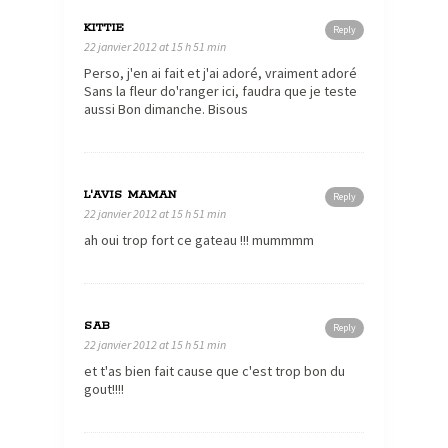
KITTIE
Reply
22 janvier 2012 at 15 h 51 min
Perso, j'en ai fait et j'ai adoré, vraiment adoré
Sans la fleur do'ranger ici, faudra que je teste
aussi Bon dimanche. Bisous
L'AVIS MAMAN
Reply
22 janvier 2012 at 15 h 51 min
ah oui trop fort ce gateau !!! mummmm
SAB
Reply
22 janvier 2012 at 15 h 51 min
et t'as bien fait cause que c'est trop bon du
gout!!!!