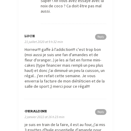
Super ! Ah vous avez essayé avec la
noix de coco ? Ca doit être pas mal
aussi.
LUCE
Reply
21 juillet 2020 at 9 h 32 min
Horreur!!! gaffe à l'addiction!!! c'est trop bon
(moi aussi je suis une fan d'amandes et de
fleur d'oranger...) je les ai fait en forme mini-
cakes (type financier mais rempli un peu plus
haut) et donc j'ai diminué un peu la cuisson, un
régal... j'en refait cette semaine. Je vous
enverrai la facture de mon diététicien et de la
salle de sport ;) merci pour ce régal!!!
GERALDINE
Reply
2 janvier 2022 at 16 h 23 min
je suis en train de la faire, il est au four, j'ai mis
3 gouttes d'huile essentielle d'amande pour