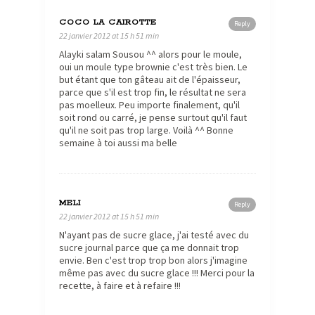
COCO LA CAIROTTE
Reply
22 janvier 2012 at 15 h 51 min
Alayki salam Sousou ^^ alors pour le moule,
oui un moule type brownie c'est très bien. Le
but étant que ton gâteau ait de l'épaisseur,
parce que s'il est trop fin, le résultat ne sera
pas moelleux. Peu importe finalement, qu'il
soit rond ou carré, je pense surtout qu'il faut
qu'il ne soit pas trop large. Voilà ^^ Bonne
semaine à toi aussi ma belle
MELI
Reply
22 janvier 2012 at 15 h 51 min
N'ayant pas de sucre glace, j'ai testé avec du
sucre journal parce que ça me donnait trop
envie. Ben c'est trop trop bon alors j'imagine
même pas avec du sucre glace !!! Merci pour la
recette, à faire et à refaire !!!