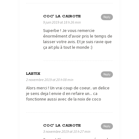
COC' LA CAIROTE
Reply
9 juin 2019 at 18 h 26 min
Superbe ! Je vous remercie
énormément d'avoir pris le temps de
laisser votre avis. Et je suis ravie que
ça ait plu à tout le monde :)
LAETIX
Reply
2 novembre 2019 at 20 h 08 min
Alors merci ! Un vrai coup de coeur.. un delice
je sens deja l envie d en refaire un... ca
fonctionne aussi avec de la noix de coco
COC' LA CAIROTE
Reply
3 novembre 2019 at 10 h 27 min