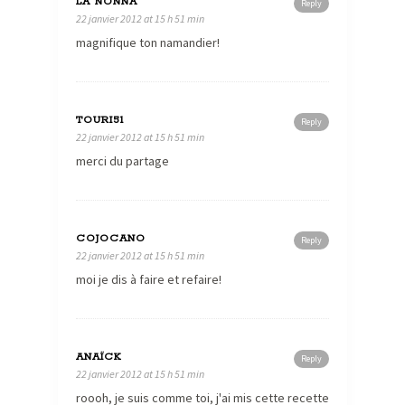
LA NONNA
Reply
22 janvier 2012 at 15 h 51 min
magnifique ton namandier!
TOURI51
Reply
22 janvier 2012 at 15 h 51 min
merci du partage
COJOCANO
Reply
22 janvier 2012 at 15 h 51 min
moi je dis à faire et refaire!
ANAÏCK
Reply
22 janvier 2012 at 15 h 51 min
roooh, je suis comme toi, j'ai mis cette recette