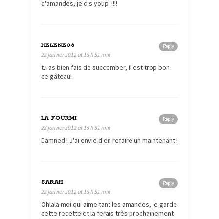
d'amandes, je dis youpi !!!!
HELENE06
Reply
22 janvier 2012 at 15 h 51 min
tu as bien fais de succomber, il est trop bon
ce gâteau!
LA FOURMI
Reply
22 janvier 2012 at 15 h 51 min
Damned ! J'ai envie d'en refaire un maintenant !
SARAH
Reply
22 janvier 2012 at 15 h 51 min
Ohlala moi qui aime tant les amandes, je garde
cette recette et la ferais très prochainement