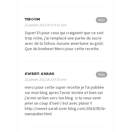
TIBOUM
Reply
22 janvier 2012 at 15 h 51 min
Super! Et pour ceux qui craignent que ce soit
trop riche, j'ai remplacé une partie du sucre
avec de la Stévia. Aucune amertume au goût.
Que du bonheur! Merci pour cette recette.
SWEET-SARAH
Reply
22 janvier 2012 at 15 h 51 min
merci pour cette super recette je l'ai publiée
sur mon blog apres l'avoir testée et bien sur
j'ai mis un lien vers ton blog. si tu veux venir
jeter un coup d'oeil c'est avec plaisir !!
http://sweet-sarah.over-blog.com/2016/05/le-
namandier.html