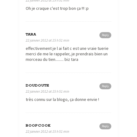
22 janvier 2012 at 15 h 51 min
Oh je craque c'est trop bon ça !!! :p
TARA
Reply
22 janvier 2012 at 15 h 51 min
effectivement je l ai fait c est une vraie tuerie
merci de me le rappeler, je prendrais bien un
morceau du tien......... biz tara
DOUDOUTE
Reply
22 janvier 2012 at 15 h 51 min
très connu sur la blogo, ça donne envie !
BOOPCOOK
Reply
22 janvier 2012 at 15 h 51 min