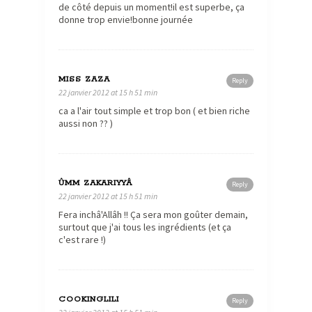
de côté depuis un moment!il est superbe, ça
donne trop envie!bonne journée
MISS ZAZA
Reply
22 janvier 2012 at 15 h 51 min
ca a l'air tout simple et trop bon ( et bien riche
aussi non ?? )
ÛMM ZAKARIYYÂ
Reply
22 janvier 2012 at 15 h 51 min
Fera inchâ'Allâh !! Ça sera mon goûter demain,
surtout que j'ai tous les ingrédients (et ça
c'est rare !)
COOKINGLILI
Reply