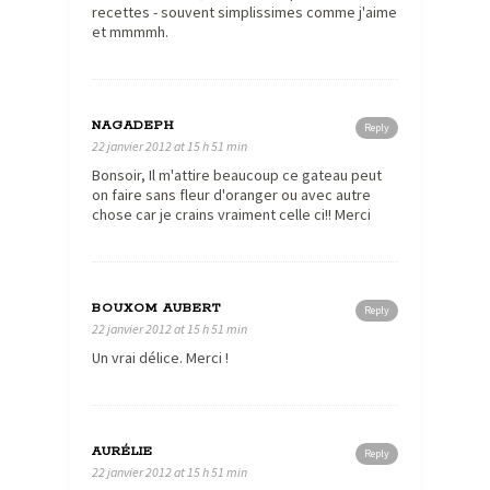
recettes - souvent simplissimes comme j'aime
et mmmmh.
NAGADEPH
Reply
22 janvier 2012 at 15 h 51 min
Bonsoir, Il m'attire beaucoup ce gateau peut
on faire sans fleur d'oranger ou avec autre
chose car je crains vraiment celle ci!! Merci
BOUXOM AUBERT
Reply
22 janvier 2012 at 15 h 51 min
Un vrai délice. Merci !
AURÉLIE
Reply
22 janvier 2012 at 15 h 51 min