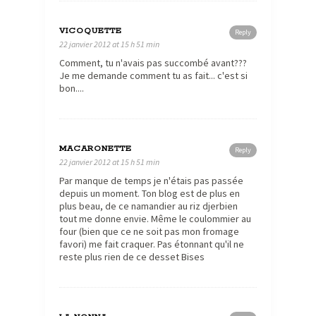
VICOQUETTE
Reply
22 janvier 2012 at 15 h 51 min
Comment, tu n'avais pas succombé avant???
Je me demande comment tu as fait... c'est si
bon....
MACARONETTE
Reply
22 janvier 2012 at 15 h 51 min
Par manque de temps je n'étais pas passée
depuis un moment. Ton blog est de plus en
plus beau, de ce namandier au riz djerbien
tout me donne envie. Même le coulommier au
four (bien que ce ne soit pas mon fromage
favori) me fait craquer. Pas étonnant qu'il ne
reste plus rien de ce desset Bises