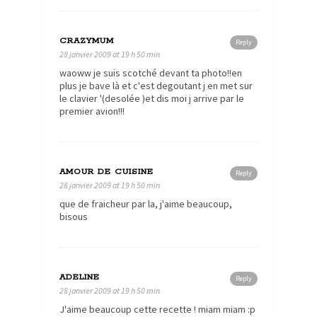
CRAZYMUM
Reply
28 janvier 2009 at 19 h 50 min
waoww je suis scotché devant ta photo!!en
plus je bave là et c'est degoutant j en met sur
le clavier '(desolée )et dis moi j arrive par le
premier avion!!!
AMOUR DE CUISINE
Reply
28 janvier 2009 at 19 h 50 min
que de fraicheur par la, j'aime beaucoup,
bisous
ADELINE
Reply
28 janvier 2009 at 19 h 50 min
J'aime beaucoup cette recette ! miam miam :p