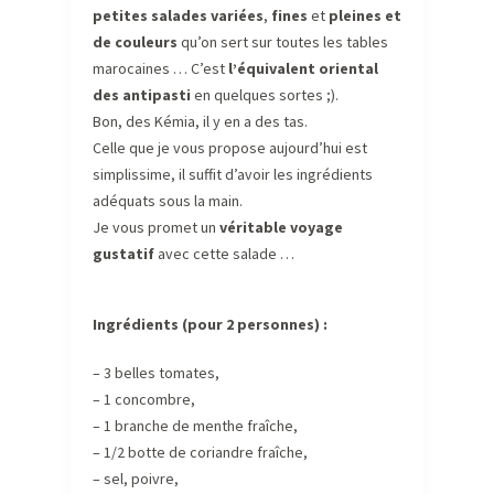
petites salades variées
,
fines
et
pleines et
de couleurs
qu’on sert sur toutes les tables
marocaines … C’est
l’équivalent oriental
des antipasti
en quelques sortes ;).
Bon, des Kémia, il y en a des tas.
Celle que je vous propose aujourd’hui est
simplissime, il suffit d’avoir les ingrédients
adéquats sous la main.
Je vous promet un
véritable voyage
gustatif
avec cette salade …
Ingrédients (pour 2 personnes) :
– 3 belles tomates,
– 1 concombre,
– 1 branche de menthe fraîche,
– 1/2 botte de coriandre fraîche,
– sel, poivre,