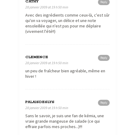
CATHY
Reply
28 janvier 2009 at 19 h 50 min
Avec des ingrédients comme ceux-là, c'est sûr
qu'on va voyager, un délice et une note
ensoleillée qui n'est pas pour me déplaire
(vivement l'été!!)
CLEMENCE
Reply
28 janvier 2009 at 19 h 50 min
un peu de fraîcheur bien agréable, même en
hiver !
PALAISDESLYS
Reply
28 janvier 2009 at 19 h 50 min
Sans le savoir, je suis une fan de kémia, une
vraie grande mangeuse de salade (ce qui
effraie parfois mes proches...)!!!