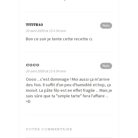
TITITE63
Reply
20 avril 2009 at 15 h 34 min
Bon ce soir je tente cette recette ci.
COCO
Reply
20 avril 2009 at 15 h 34 min
Oooo ...c'est dommage ! Moi aussi ça m'arrive
des fois. Il suffit d'un peu d'humidité et hop, ça
moisit. La pâte filo est en effet fragile ... Mais je
suis sûre que ta "simple tarte" fera l'affaire ...
=D
VOTRE COMMENTAIRE