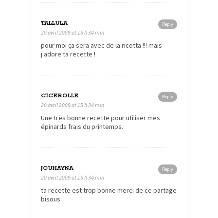
TALLULA
Reply
20 avril 2009 at 15 h 34 min
pour moi ça sera avec de la ricotta !!! mais
j'adore ta recette !
CICEROLLE
Reply
20 avril 2009 at 15 h 34 min
Une très bonne recette pour utiliser mes
épinards frais du printemps.
JOUHAYNA
Reply
20 avril 2009 at 15 h 34 min
ta recette est trop bonne merci de ce partage
bisous