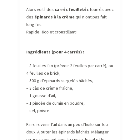
Alors voilà des
carrés feuilletés
fourrés avec
des
épinards à la crème
qui n’ont pas fait
long feu.
Rapide, éco et croustillant !
Ingrédients (pour 4 carrés) :
– 8 feuilles filo (prévoir 2 feuilles par carré), ou
4 feuilles de brick,
– 500 g d’épinards surgelés hâchés,
– 3 càs de crème fraîche,
– 1 gousse d’ail,
– 1 pincée de cumin en poudre,
– sel, poivre.
Faire revenir l’ail dans un peu d’huile sur feu
doux. Ajouter les épinards hâchés. Mélanger
en assaisonnant avec le cumin, le sel et le