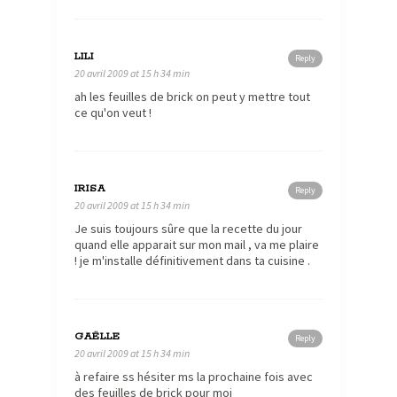
LILI
Reply
20 avril 2009 at 15 h 34 min
ah les feuilles de brick on peut y mettre tout
ce qu'on veut !
IRISA
Reply
20 avril 2009 at 15 h 34 min
Je suis toujours sûre que la recette du jour
quand elle apparait sur mon mail , va me plaire
! je m'installe définitivement dans ta cuisine .
GAËLLE
Reply
20 avril 2009 at 15 h 34 min
à refaire ss hésiter ms la prochaine fois avec
des feuilles de brick pour moi