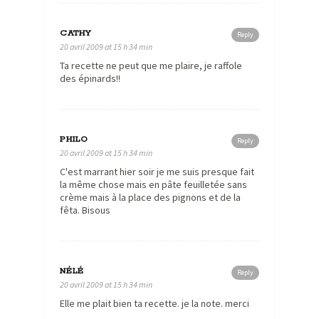
CATHY
Reply
20 avril 2009 at 15 h 34 min
Ta recette ne peut que me plaire, je raffole
des épinards!!
PHILO
Reply
20 avril 2009 at 15 h 34 min
C'est marrant hier soir je me suis presque fait
la même chose mais en pâte feuilletée sans
crème mais à la place des pignons et de la
fêta. Bisous
NÉLÉ
Reply
20 avril 2009 at 15 h 34 min
Elle me plait bien ta recette. je la note. merci