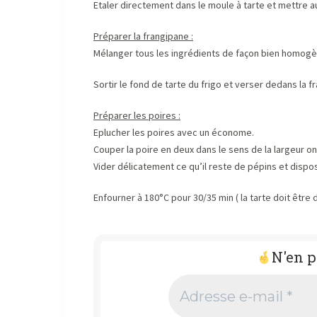
Etaler directement dans le moule à tarte et mettre au
Préparer la frangipane :
Mélanger tous les ingrédients de façon bien homogè
Sortir le fond de tarte du frigo et verser dedans la f
Préparer les poires :
Eplucher les poires avec un économe.
Couper la poire en deux dans le sens de la largeur o
Vider délicatement ce qu’il reste de pépins et dispos
Enfourner à 180°C pour 30/35 min ( la tarte doit être 
N'en p
Adresse
e-
mail