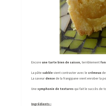
Encore
une tarte bien de saison
, terriblement
fon
La pâte
sablée
vient contraster avec le
crémeux
de 
La saveur
dense
de la frangipane vient enrober la p
Une
symphonie de textures
qui fait le succès de t
Ingrédients :