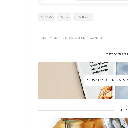
*
AMANDE
POIRE
{ TARTES ::
By
8 DÉCEMBRE 2010
VALÉRIE ZANON
DÉCOUVREZ
"LEVAIN" ET "LEVAI
1ÈR