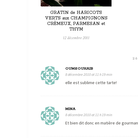
GRATIN de HARICOTS
VERTS aux CHAMPIGNONS
CRÈMEUX, PARMESAN et
THYM
12 décembre 2011
2
OUMSOUHAIB
8 décembre 2010 at 11 h 19 min
elle est sublime cette tarte!
MINA
8 décembre 2010 at 11 h 19 min
Et bien dit donc en matière de gourmand