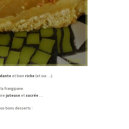
dante
et bien
riche
(et oui …).
la frangipane.
oire
juteuse
et
sucrée
…
ous bons desserts :