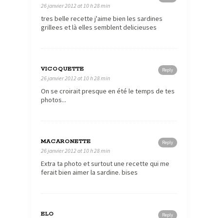
26 janvier 2012 at 10 h 28 min
tres belle recette j'aime bien les sardines
grillees et là elles semblent delicieuses
VICOQUETTE
Reply
26 janvier 2012 at 10 h 28 min
On se croirait presque en été le temps de tes
photos...
MACARONETTE
Reply
26 janvier 2012 at 10 h 28 min
Extra ta photo et surtout une recette qui me
ferait bien aimer la sardine. bises
ELO
Reply