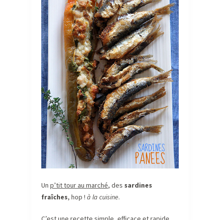
Un
p’tit tour au marché
, des
sardines
fraîches
, hop !
à la cuisine
.
C’est une
recette simple, efficace et rapide