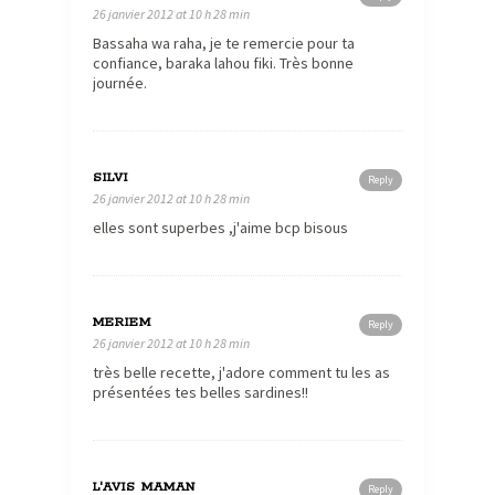
26 janvier 2012 at 10 h 28 min
Bassaha wa raha, je te remercie pour ta
confiance, baraka lahou fiki. Très bonne
journée.
SILVI
Reply
26 janvier 2012 at 10 h 28 min
elles sont superbes ,j'aime bcp bisous
MERIEM
Reply
26 janvier 2012 at 10 h 28 min
très belle recette, j'adore comment tu les as
présentées tes belles sardines!!
L'AVIS MAMAN
Reply