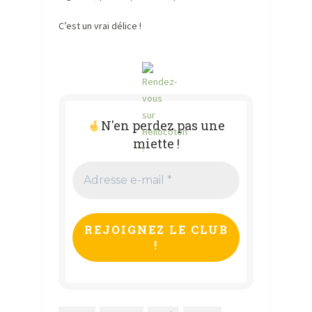
C’est un vrai délice !
N'en perdez pas une
miette !
Adresse
e-
mail
*