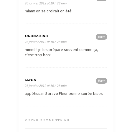
26 janvier 2012 at 10 h 28 min
miam! on se croirait on été!
GRENADINE
Reply
26 janvier 2012 at 10 h 28 min
mmmh! je les prépare souvent comme ça,
c'est trop bon!
LLYSA
Reply
26 janvier 2012 at 10 h 28 min
appétissant! bravo Fleur bonne soirée bises
VOTRE COMMENTAIRE