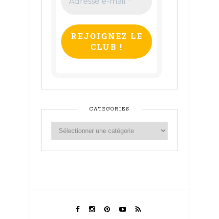
e-
mail
*
CATÉGORIES