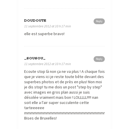
DOUDOUTE
Reply
11 septembre 2012 at 10 h 17 min
elle est superbe bravo!
_SOUSOU_
Reply
11 septembre 2012 at 10 h 17 min
Ecoute stop là non ça ne va plus ! A chaque fois
que je viens ici je reste toute bête devant des
superbes photos et de près en plus! Non moi
je dis stop! tu me dois un post "step by step"
avec images en gros plan aussi je suis
désolée vraiment mais bon ! LOLLLLL!!!!! nan
soit elle a l'air super succulente cette
tarteeeeee
mmmmmmmmmmmmmmmmmmmmmmmmmmmmmmmmmmmm
Bises de Bruxelles!