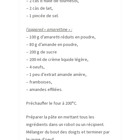
– 2 càs d’huile de tournesol,
– 2 càs de lait,
– 1 pincée de sel.
l’appareil « amarettine » :
– 100 g d’amaretti réduits en poudre,
– 80 g d’amande en poudre,
– 200 g de sucre
– 200 ml de crème liquide légère,
– 4 oeufs,
– 1 peu d’extrait amande amère,
– framboises,
– amandes effilées.
Préchauffer le four à 200°C.
Préparer la pâte en mettant tous les
ingrédients dans un robot ou un récipient.
Mélanger du bout des doigts et terminer par
le jaune d’oeuf.