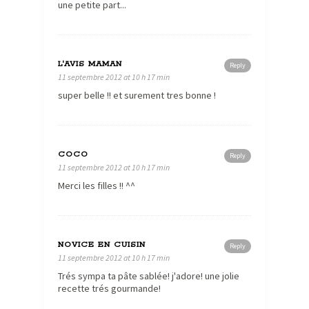
une petite part...
L'AVIS MAMAN
Reply
11 septembre 2012 at 10 h 17 min
super belle !! et surement tres bonne !
COCO
Reply
11 septembre 2012 at 10 h 17 min
Merci les filles !! ^^
NOVICE EN CUISIN
Reply
11 septembre 2012 at 10 h 17 min
Trés sympa ta pâte sablée! j'adore! une jolie
recette trés gourmande!