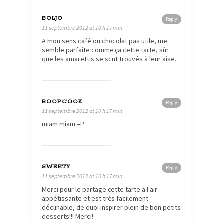
BOLJO
Reply
11 septembre 2012 at 10 h 17 min
A mon sens café ou chocolat pas utile, me
semble parfaite comme ça cette tarte, sûr
que les amarettis se sont trouvés à leur aise.
BOOPCOOK
Reply
11 septembre 2012 at 10 h 17 min
miam miam =P
SWEETY
Reply
11 septembre 2012 at 10 h 17 min
Merci pour le partage cette tarte a l'air
appétissante et est très facilement
déclinable, de quoi inspirer plein de bon petits
desserts!!! Merci!