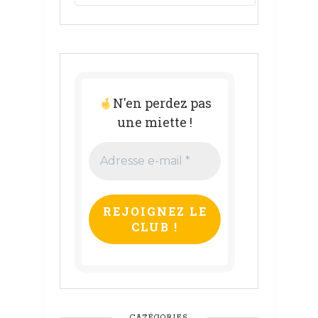
N'en perdez pas
une miette !
Adresse
e-
mail
*
CATÉGORIES