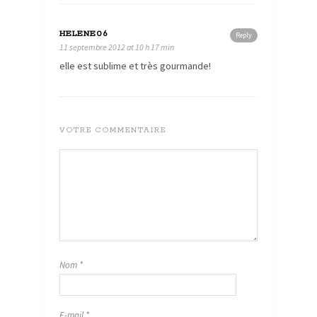
HELENE06
Reply
11 septembre 2012 at 10 h 17 min
elle est sublime et très gourmande!
VOTRE COMMENTAIRE
Nom
*
E-mail
*