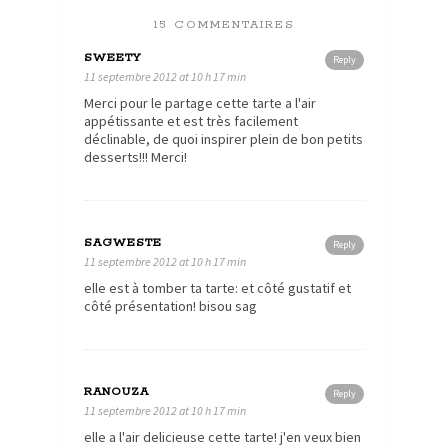
15 COMMENTAIRES
SWEETY
Reply
11 septembre 2012 at 10 h 17 min
Merci pour le partage cette tarte a l'air
appétissante et est très facilement
déclinable, de quoi inspirer plein de bon petits
desserts!!! Merci!
SAGWESTE
Reply
11 septembre 2012 at 10 h 17 min
elle est à tomber ta tarte: et côté gustatif et
côté présentation! bisou sag
RANOUZA
Reply
11 septembre 2012 at 10 h 17 min
elle a l'air delicieuse cette tarte! j'en veux bien