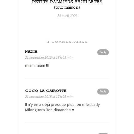
PETITS PALMIERS FEUILLETES
(tout maison)
24 avril 2009
11 COMMENTAIRES
NADIA
Reply
21 novembre 2015 at 17 h 05 min
miam miam !!!
COCO LA CAIROTTE
Reply
21 novembre 2015 at 17 h 05 min
Il n'y en a déjà presque plus, en effet Lady
Milonguera Bon dimanche ♥