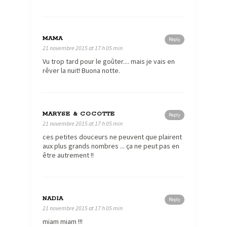
MAMA
Reply
21 novembre 2015 at 17 h 05 min
Vu trop tard pour le goûter.... mais je vais en
rêver la nuit! Buona notte.
MARYSE & COCOTTE
Reply
21 novembre 2015 at 17 h 05 min
ces petites douceurs ne peuvent que plairent
aux plus grands nombres ... ça ne peut pas en
être autrement !!
NADIA
Reply
21 novembre 2015 at 17 h 05 min
miam miam !!!