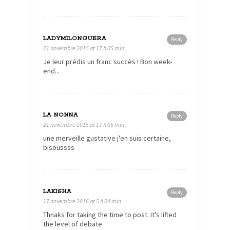
LADYMILONGUERA
Reply
21 novembre 2015 at 17 h 05 min
Je leur prédis un franc succès ! Bon week-
end...
LA NONNA
Reply
21 novembre 2015 at 17 h 05 min
une merveille gustative j'en suis certaine,
bisoussss
LAKISHA
Reply
17 novembre 2016 at 5 h 04 min
Thnaks for taking the time to post. It's lifted
the level of debate