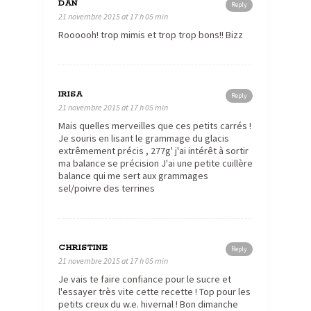
DAN
Reply
21 novembre 2015 at 17 h 05 min
Roooooh! trop mimis et trop trop bons!! Bizz
IRISA
Reply
21 novembre 2015 at 17 h 05 min
Mais quelles merveilles que ces petits carrés !
Je souris en lisant le grammage du glacis
extrêmement précis , 277g' j'ai intérêt à sortir
ma balance se précision J'ai une petite cuillère
balance qui me sert aux grammages
sel/poivre des terrines
CHRISTINE
Reply
21 novembre 2015 at 17 h 05 min
Je vais te faire confiance pour le sucre et
l'essayer très vite cette recette ! Top pour les
petits creux du w.e. hivernal ! Bon dimanche