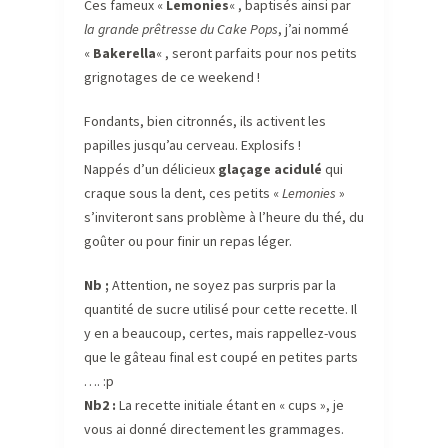
Ces fameux «
Lemonies
« , baptisés ainsi par
la grande prêtresse du Cake Pops
, j’ai nommé
«
Bakerella
« , seront parfaits pour nos petits
grignotages de ce weekend !
Fondants, bien citronnés, ils activent les
papilles jusqu’au cerveau. Explosifs !
Nappés d’un délicieux
glaçage acidulé
qui
craque sous la dent, ces petits «
Lemonies
»
s’inviteront sans problème à l’heure du thé, du
goûter ou pour finir un repas léger.
Nb ;
Attention, ne soyez pas surpris par la
quantité de sucre utilisé pour cette recette. Il
y en a beaucoup, certes, mais rappellez-vous
que le gâteau final est coupé en petites parts
…. :p
Nb2 :
La recette initiale étant en « cups », je
vous ai donné directement les grammages.