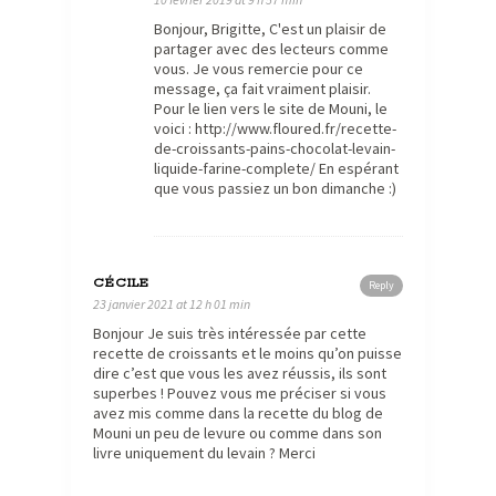
Bonjour, Brigitte, C'est un plaisir de
partager avec des lecteurs comme
vous. Je vous remercie pour ce
message, ça fait vraiment plaisir.
Pour le lien vers le site de Mouni, le
voici : http://www.floured.fr/recette-
de-croissants-pains-chocolat-levain-
liquide-farine-complete/ En espérant
que vous passiez un bon dimanche :)
CÉCILE
Reply
23 janvier 2021 at 12 h 01 min
Bonjour Je suis très intéressée par cette
recette de croissants et le moins qu’on puisse
dire c’est que vous les avez réussis, ils sont
superbes ! Pouvez vous me préciser si vous
avez mis comme dans la recette du blog de
Mouni un peu de levure ou comme dans son
livre uniquement du levain ? Merci