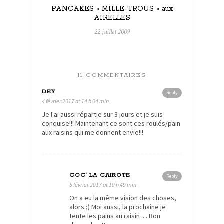
PANCAKES « MILLE-TROUS » aux
AIRELLES
22 juillet 2009
11 COMMENTAIRES
DEY
Reply
4 février 2017 at 14 h 04 min
Je l'ai aussi répartie sur 3 jours et je suis
conquise!!! Maintenant ce sont ces roulés/pain
aux raisins qui me donnent envie!!!
COC' LA CAIROTE
Reply
5 février 2017 at 10 h 49 min
On a eu la même vision des choses,
alors ;) Moi aussi, la prochaine je
tente les pains au raisin .... Bon