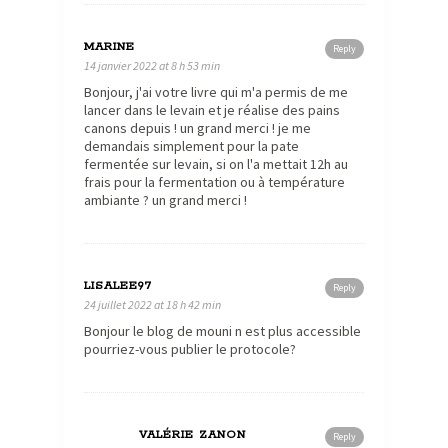
MARINE
Reply
14 janvier 2022 at 8 h 53 min
Bonjour, j'ai votre livre qui m'a permis de me
lancer dans le levain et je réalise des pains
canons depuis ! un grand merci ! je me
demandais simplement pour la pate
fermentée sur levain, si on l'a mettait 12h au
frais pour la fermentation ou à température
ambiante ? un grand merci !
LISALEE97
Reply
24 juillet 2022 at 18 h 42 min
Bonjour le blog de mouni n est plus accessible
pourriez-vous publier le protocole?
VALÉRIE ZANON
Reply