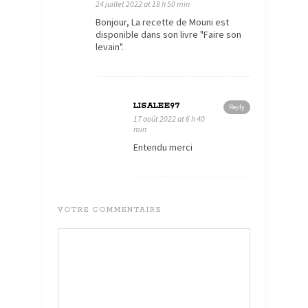
24 juillet 2022 at 18 h 50 min
Bonjour, La recette de Mouni est
disponible dans son livre "Faire son
levain".
LISALEE97
Reply
17 août 2022 at 6 h 40
min
Entendu merci
VOTRE COMMENTAIRE