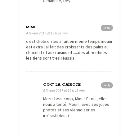
dimanche, Dey
MIMI
Reply
4 février 2017 at 19 h 38 min
c est drole on les a fait en meme temps mouni
est extra j ai fait des croissants des pains au
chocolat et aux raisins et .....des abricotines
les tiens sont tres réussis
COC' LA CAIROTE
Reply
5 février 2017 at 10 h 49 min
Merci beaucoup, Mimi ! Et oui, elles
nous a tenté, Mouni, avec ses jolies
photos et ses viennoiseries
irrésistibles ;)