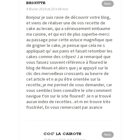
BRIGITTE
Reply
9 février 2019 at 20 h 44 min
Bonjour je suis ravie de découvrir votre blog,
et viens de réaliser une de vos recette de
cake au levain, qui a sérieusement embaume
ma cuisine, et qui est de plus superbe-merci
au passage pour cette astuce magnifique que
de grigner le cake, je pensai que cela ne s
appliquait qu' aux pains et faisait retomber les
cakes comme des crêpes! J ai remarqué que
vous faisiez souvent référence à floured le
blog de Mouni et alors que j ai appuyé sur le
clic des merveilleux croissants au beurre de
cet article et n ai pu être orientée sur la
recette, je me permet de vous demander, car
vous semblez bien connaître le site:comment
navigue t'on sur le site floured? Je n ai trouvé
aucun index de recettes...et m en trouve très
frustrée!, En vous remerciant par avance
COC' LA CAIROTE
Reply
10 février 2019 at 9 h 57 min