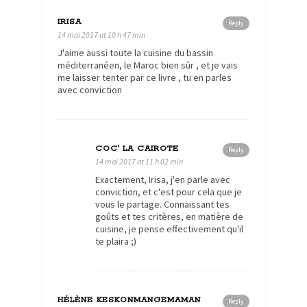
IRISA
Reply
14 mai 2017 at 10 h 47 min
J'aime aussi toute la cuisine du bassin
méditerranéen, le Maroc bien sûr , et je vais
me laisser tenter par ce livre , tu en parles
avec conviction
COC' LA CAIROTE
Reply
14 mai 2017 at 11 h 02 min
Exactement, Irisa, j'en parle avec
conviction, et c'est pour cela que je
vous le partage. Connaissant tes
goûts et tes critères, en matière de
cuisine, je pense effectivement qu'il
te plaira ;)
HÉLÈNE KESKONMANGEMAMAN
Reply