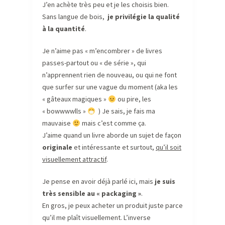
J’en achète très peu et je les choisis bien.
Sans langue de bois,
je privilégie la qualité
à la quantité
.
Je n’aime pas « m’encombrer » de livres
passes-partout ou « de série », qui
n’apprennent rien de nouveau, ou qui ne font
que surfer sur une vague du moment (aka les
« gâteaux magiques »
ou pire, les
« bowwwwlls »
) Je sais, je fais ma
mauvaise
mais c’est comme ça.
J’aime quand un livre aborde un sujet de façon
originale
et intéressante et surtout,
qu’il soit
visuellement attractif
.
Je pense en avoir déjà parlé ici, mais
je suis
très sensible au « packaging »
.
En gros, je peux acheter un produit juste parce
qu’il me plaît visuellement. L’inverse