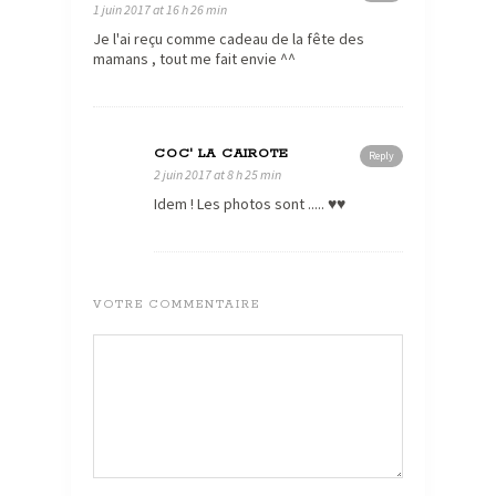
1 juin 2017 at 16 h 26 min
Je l'ai reçu comme cadeau de la fête des
mamans , tout me fait envie ^^
COC' LA CAIROTE
Reply
2 juin 2017 at 8 h 25 min
Idem ! Les photos sont ..... ♥♥
VOTRE COMMENTAIRE