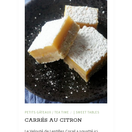
PETITS GÂTEAUX / TEA TIME
| SWEET TABLES
/
CARRÉS AU CITRON
Le Velouté de Lentilles Corail a squatté ici