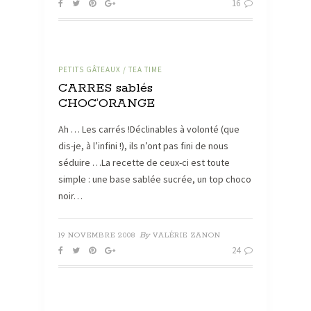
16
PETITS GÂTEAUX / TEA TIME
CARRES sablés
CHOC’ORANGE
Ah … Les carrés !Déclinables à volonté (que
dis-je, à l’infini !), ils n’ont pas fini de nous
séduire …La recette de ceux-ci est toute
simple : une base sablée sucrée, un top choco
noir…
By
19 NOVEMBRE 2008
VALÉRIE ZANON
24