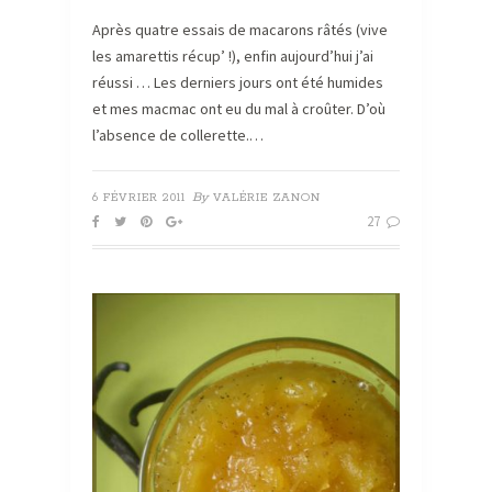
Après quatre essais de macarons râtés (vive
les amarettis récup’ !), enfin aujourd’hui j’ai
réussi … Les derniers jours ont été humides
et mes macmac ont eu du mal à croûter. D’où
l’absence de collerette.…
By
6 FÉVRIER 2011
VALÉRIE ZANON
27