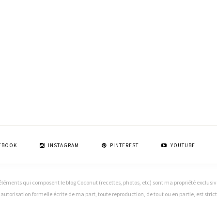
EBOOK
INSTAGRAM
PINTEREST
YOUTUBE
léments qui composent le blog Coconut (recettes, photos, etc) sont ma propriété exclusive (
f autorisation formelle écrite de ma part, toute reproduction, de tout ou en partie, est stri