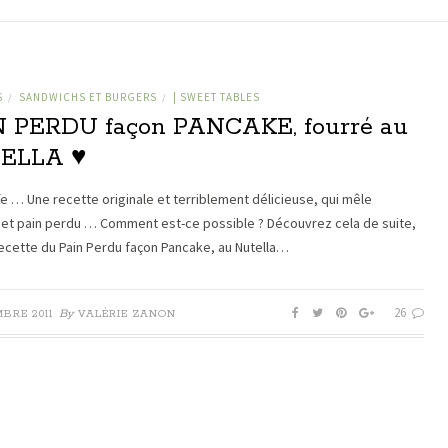
S
SANDWICHS ET BURGERS
| SWEET TABLES
/
/
 PERDU façon PANCAKE, fourré au
ELLA ♥
aïe … Une recette originale et terriblement délicieuse, qui mêle
et pain perdu … Comment est-ce possible ? Découvrez cela de suite,
recette du Pain Perdu façon Pancake, au Nutella…
26
By
BRE 2011
VALÉRIE ZANON