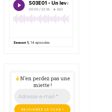
N'en perdez pas une
miette !
Adresse
e-
mail
*