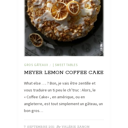
GROS GÂTEAUX
| SWEET TABLES
/
MEYER LEMON COFFEE CAKE
What else …. ? Bon, je vais être zentille et
vous traduire un ti peu le ch’truc : Alors, le
« Coffee Cake« , en amérique, ou en
angleterre, est tout simplement un gâteau, un
bon gros…
By
7 SEPTEMBRE 2011
VALÉRIE ZANON