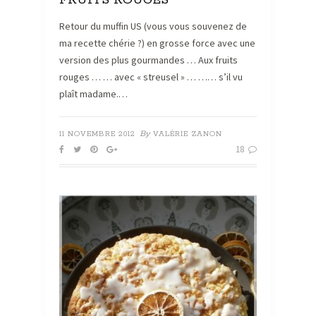
FRUITS ROUGES
Retour du muffin US (vous vous souvenez de
ma recette chérie ?) en grosse force avec une
version des plus gourmandes … Aux fruits
rouges … … avec « streusel » … …… s’il vu
plaît madame.…
By
11 NOVEMBRE 2012
VALÉRIE ZANON
18