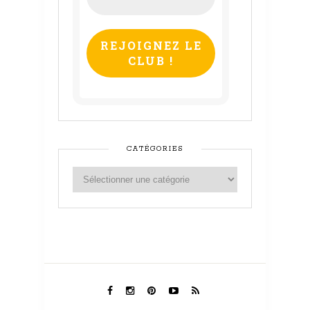
e-
mail
*
CATÉGORIES