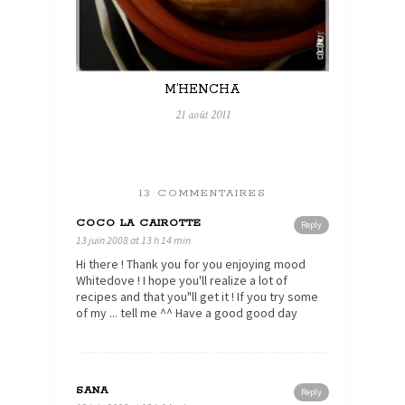
M’HENCHA
21 août 2011
13 COMMENTAIRES
COCO LA CAIROTTE
Reply
13 juin 2008 at 13 h 14 min
Hi there ! Thank you for you enjoying mood
Whitedove ! I hope you'll realize a lot of
recipes and that you"ll get it ! If you try some
of my ... tell me ^^ Have a good good day
SANA
Reply