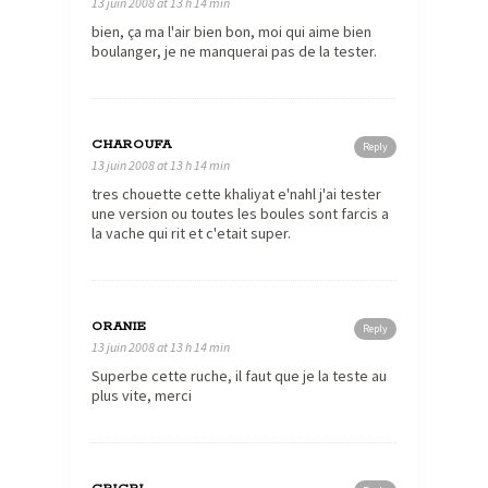
13 juin 2008 at 13 h 14 min
bien, ça ma l'air bien bon, moi qui aime bien
boulanger, je ne manquerai pas de la tester.
CHAROUFA
Reply
13 juin 2008 at 13 h 14 min
tres chouette cette khaliyat e'nahl j'ai tester
une version ou toutes les boules sont farcis a
la vache qui rit et c'etait super.
ORANIE
Reply
13 juin 2008 at 13 h 14 min
Superbe cette ruche, il faut que je la teste au
plus vite, merci