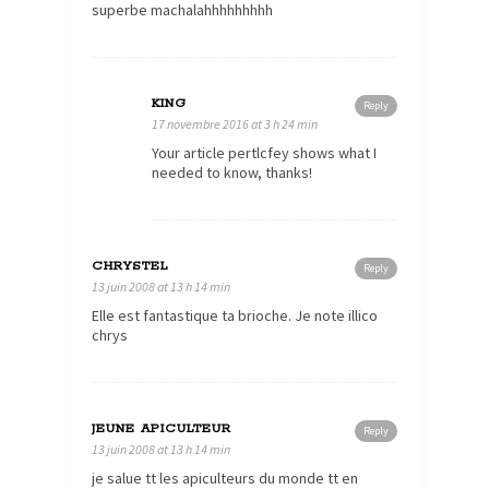
superbe machalahhhhhhhhh
KING
Reply
17 novembre 2016 at 3 h 24 min
Your article pertlcfey shows what I
needed to know, thanks!
CHRYSTEL
Reply
13 juin 2008 at 13 h 14 min
Elle est fantastique ta brioche. Je note illico
chrys
JEUNE APICULTEUR
Reply
13 juin 2008 at 13 h 14 min
je salue tt les apiculteurs du monde tt en