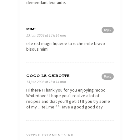
demendant leur aide.
MIMI
Reply
13 juin 2008 at 13 h 14 min
elle est magnifiqueee ta ruche mille bravo
bisous mimi
COCO LA CAIROTTE
Reply
13 juin 2008 at 13 h 14 min
Hi there ! Thank you for you enjoying mood
Whitedove ! I hope you'll realize a lot of
recipes and that you"ll get it ! If you try some
of my ... tell me ^^ Have a good good day
VOTRE COMMENTAIRE