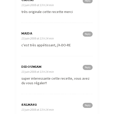
CRICRI
Reply
13 juin 2008 at 13 h 14 min
très originale cette recette merci
MAIDA
Reply
13 juin 2008 at 13 h 14 min
c'est très appétissant, j'A-DO-RE
DIDOUMIAM
Reply
13 juin 2008 at 13 h 14 min
super interessante cette recette, vous avez
du vous régaler!!
SALMA82
Reply
13 juin 2008 at 13 h 14 min