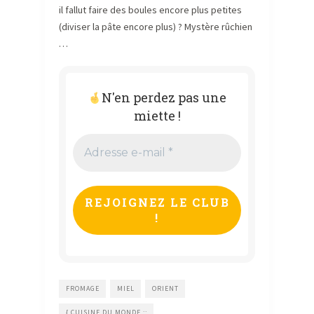
il fallut faire des boules encore plus petites
(diviser la pâte encore plus) ? Mystère rûchien
…
N'en perdez pas une
miette !
Adresse
e-
mail
*
FROMAGE
MIEL
ORIENT
{ CUISINE DU MONDE ::