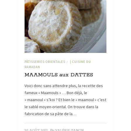
PÂTISSERIES ORIENTALES
| CUISINE DU
/
RAMADAN
MAAMOULS aux DATTES
Voici donc sans attendre plus, la recette des
fameux « Maamouls » … Bon déjà, le
« maamoul » s’koi ? Et bien le « maamoul » c’est
le sablé moyen-oriental. On trouve dans la
fabrication de sa pâte de la…
By
20 AOÛT 2012
VALÉRIE ZANON