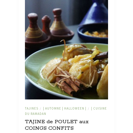
TAJINES
| AUTOMNE | HALLOWEEN |
| CUISINE
/
/
DU RAMADAN
TAJINE de POULET aux
COINGS CONFITS