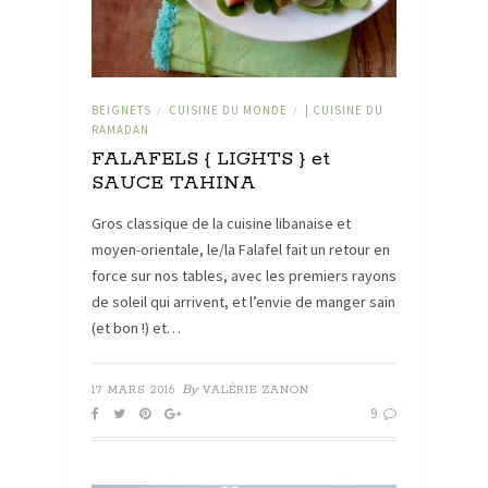
BEIGNETS
CUISINE DU MONDE
| CUISINE DU
/
/
RAMADAN
FALAFELS { LIGHTS } et
SAUCE TAHINA
Gros classique de la cuisine libanaise et
moyen-orientale, le/la Falafel fait un retour en
force sur nos tables, avec les premiers rayons
de soleil qui arrivent, et l’envie de manger sain
(et bon !) et…
By
17 MARS 2016
VALÉRIE ZANON
9