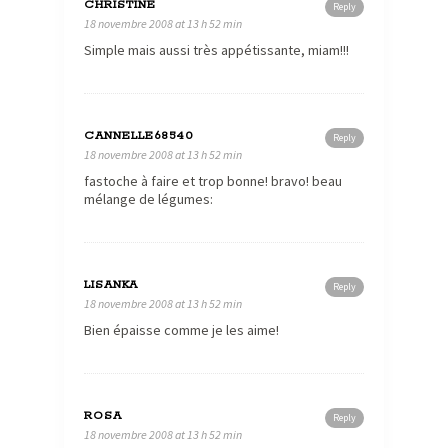
CHRISTINE
Reply
18 novembre 2008 at 13 h 52 min
Simple mais aussi très appétissante, miam!!!
CANNELLE68540
Reply
18 novembre 2008 at 13 h 52 min
fastoche à faire et trop bonne! bravo! beau
mélange de légumes:
LISANKA
Reply
18 novembre 2008 at 13 h 52 min
Bien épaisse comme je les aime!
ROSA
Reply
18 novembre 2008 at 13 h 52 min