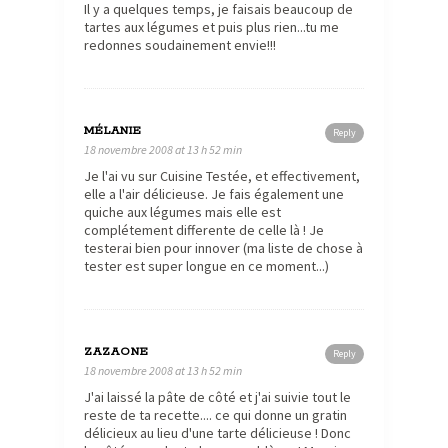
Il y a quelques temps, je faisais beaucoup de
tartes aux légumes et puis plus rien...tu me
redonnes soudainement envie!!!
MÉLANIE
Reply
18 novembre 2008 at 13 h 52 min
Je l'ai vu sur Cuisine Testée, et effectivement,
elle a l'air délicieuse. Je fais également une
quiche aux légumes mais elle est
complétement differente de celle là ! Je
testerai bien pour innover (ma liste de chose à
tester est super longue en ce moment...)
ZAZAONE
Reply
18 novembre 2008 at 13 h 52 min
J'ai laissé la pâte de côté et j'ai suivie tout le
reste de ta recette.... ce qui donne un gratin
délicieux au lieu d'une tarte délicieuse ! Donc