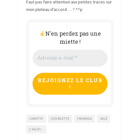
Faut pas faire attention aux petites traces sur
mon plateau d’accord … ? ^^p
N'en perdez pas une
miette !
Adresse
e-
mail
*
CAROTTE
COURGETTE
FROMAGE
SALÉ
{ SALÉS ::