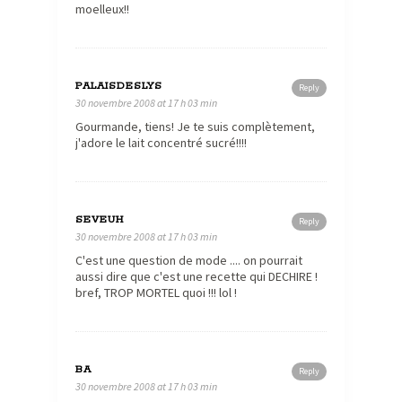
moelleux!!
PALAISDESLYS
Reply
30 novembre 2008 at 17 h 03 min
Gourmande, tiens! Je te suis complètement,
j'adore le lait concentré sucré!!!!
SEVEUH
Reply
30 novembre 2008 at 17 h 03 min
C'est une question de mode .... on pourrait
aussi dire que c'est une recette qui DECHIRE !
bref, TROP MORTEL quoi !!! lol !
BA
Reply
30 novembre 2008 at 17 h 03 min