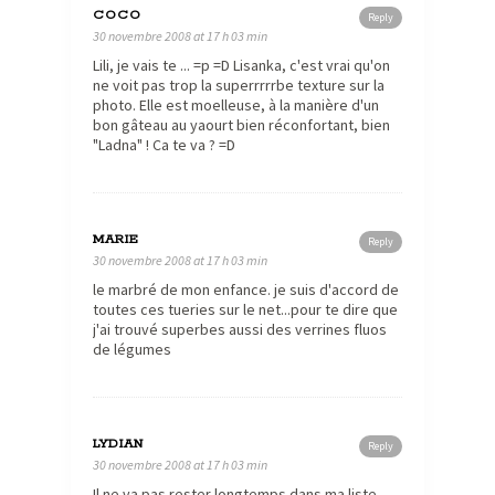
COCO
Reply
30 novembre 2008 at 17 h 03 min
Lili, je vais te ... =p =D Lisanka, c'est vrai qu'on
ne voit pas trop la superrrrrbe texture sur la
photo. Elle est moelleuse, à la manière d'un
bon gâteau au yaourt bien réconfortant, bien
"Ladna" ! Ca te va ? =D
MARIE
Reply
30 novembre 2008 at 17 h 03 min
le marbré de mon enfance. je suis d'accord de
toutes ces tueries sur le net...pour te dire que
j'ai trouvé superbes aussi des verrines fluos
de légumes
LYDIAN
Reply
30 novembre 2008 at 17 h 03 min
Il ne va pas rester longtemps dans ma liste