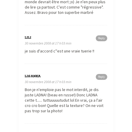
monde devrait être mort ;o) Je n'en peux plus
de lire ça partout. C'est comme "régressive".
Assez. Bravo pour ton superbe marbré
LILI
Reply
30 novembre 2008 at 17 h 03 min
je suis d'accord c''est une vraie tuerie !!
LISANKA
Reply
30 novembre 2008 at 17 h 03 min
Bon je n'emploie pas le mot interdit, je dis
juste LADNA! (beau en russe!) Donc LADNA
cette t...... tuttuuuuutudut lol En vrai, ça a l'air
cro cro bon! Quelle est la texture? On ne voit
pas trop sur la photo!