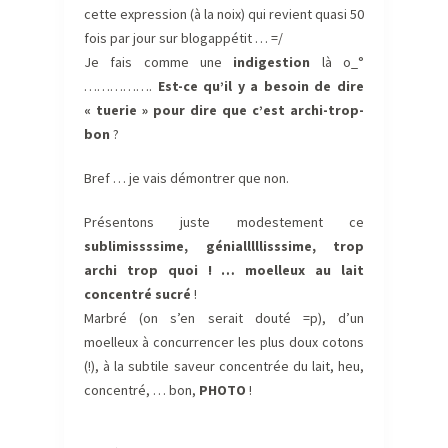
cette expression (à la noix) qui revient quasi 50
fois par jour sur blogappétit … =/
Je fais comme une
indigestion
là o_°
…………….
Est-ce qu’il y a besoin de dire
« tuerie » pour dire que c’est archi-trop-
bon
?
Bref … je vais démontrer que non.
Présentons juste modestement ce
sublimissssime, génialllllisssime, trop
archi trop quoi ! …
moelleux au lait
concentré sucré
!
Marbré (on s’en serait douté =p), d’un
moelleux à concurrencer les plus doux cotons
(!), à la subtile saveur concentrée du lait, heu,
concentré, … bon,
PHOTO
!