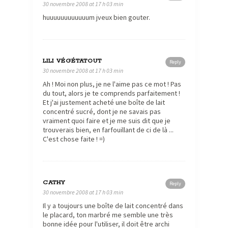
30 novembre 2008 at 17 h 03 min
huuuuuuuuuuuum jveux bien gouter.
LILI VÉGÉTATOUT
Reply
30 novembre 2008 at 17 h 03 min
Ah ! Moi non plus, je ne l'aime pas ce mot ! Pas
du tout, alors je te comprends parfaitement !
Et j'ai justement acheté une boîte de lait
concentré sucré, dont je ne savais pas
vraiment quoi faire et je me suis dit que je
trouverais bien, en farfouillant de ci de là ...
C'est chose faite ! =)
CATHY
Reply
30 novembre 2008 at 17 h 03 min
Il y a toujours une boîte de lait concentré dans
le placard, ton marbré me semble une très
bonne idée pour l'utiliser, il doit être archi