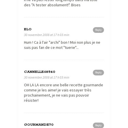
des "A tester absolument!". Bises
ELO
Reply
30 novembre 2008 at 17 h 03 min
Hum ! Ca à l'air "archi" bon ! Moi non plus je ne
suis pas fan de ce mot "tuerie"...
CANNELLE68540
Reply
30 novembre 2008 at 17 h 03 min
OH LA LA encore une belle recette gourmande
comme je les aime! je vais essayer très
prochainement, je ne vais pas pouvoir
résister!
GOURMANDE70
Reply