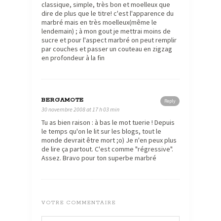
classique, simple, très bon et moelleux que
dire de plus que le titre! c'est l'apparence du
marbré mais en très moelleux(même le
lendemain) ; à mon gout je mettrai moins de
sucre et pour l'aspect marbré on peut remplir
par couches et passer un couteau en zigzag
en profondeur à la fin
BERGAMOTE
Reply
30 novembre 2008 at 17 h 03 min
Tu as bien raison : à bas le mot tuerie ! Depuis
le temps qu'on le lit sur les blogs, tout le
monde devrait être mort ;o) Je n'en peux plus
de lire ça partout. C'est comme "régressive".
Assez. Bravo pour ton superbe marbré
VOTRE COMMENTAIRE