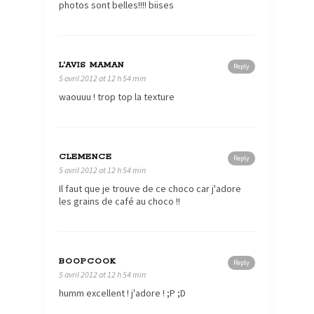
photos sont belles!!!! biises
L'AVIS MAMAN
Reply
5 avril 2012 at 12 h 54 min
waouuu ! trop top la texture
CLEMENCE
Reply
5 avril 2012 at 12 h 54 min
Il faut que je trouve de ce choco car j'adore
les grains de café au choco !!
BOOPCOOK
Reply
5 avril 2012 at 12 h 54 min
humm excellent ! j'adore ! ;P ;D