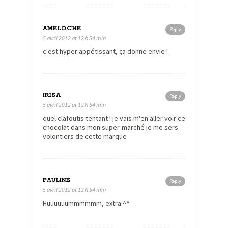
AMELOCHE
Reply
5 avril 2012 at 12 h 54 min
c'est hyper appétissant, ça donne envie !
IRISA
Reply
5 avril 2012 at 12 h 54 min
quel clafoutis tentant ! je vais m'en aller voir ce
chocolat dans mon super-marché je me sers
volontiers de cette marque
PAULINE
Reply
5 avril 2012 at 12 h 54 min
Huuuuuummmmmm, extra ^^