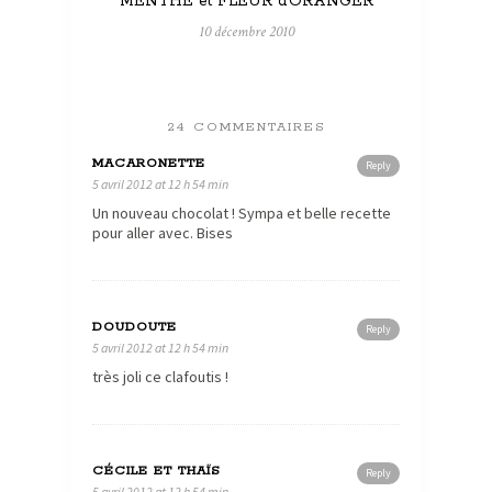
MENTHE et FLEUR d’ORANGER
10 décembre 2010
24 COMMENTAIRES
MACARONETTE
Reply
5 avril 2012 at 12 h 54 min
Un nouveau chocolat ! Sympa et belle recette
pour aller avec. Bises
DOUDOUTE
Reply
5 avril 2012 at 12 h 54 min
très joli ce clafoutis !
CÉCILE ET THAÏS
Reply
5 avril 2012 at 12 h 54 min