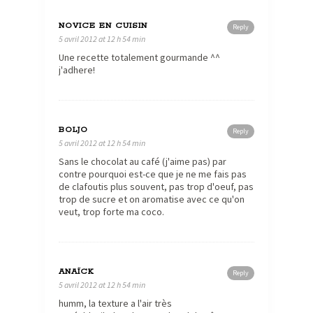
NOVICE EN CUISIN
Reply
5 avril 2012 at 12 h 54 min
Une recette totalement gourmande ^^
j'adhere!
BOLJO
Reply
5 avril 2012 at 12 h 54 min
Sans le chocolat au café (j'aime pas) par
contre pourquoi est-ce que je ne me fais pas
de clafoutis plus souvent, pas trop d'oeuf, pas
trop de sucre et on aromatise avec ce qu'on
veut, trop forte ma coco.
ANAÏCK
Reply
5 avril 2012 at 12 h 54 min
humm, la texture a l'air très