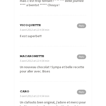
mais c'est trop tentant ! * ** *** Belle journée
**** a bientot ***** Chouya !
VICOQUETTE
Reply
5 avril 2012 at 12 h 54 min
Il est superbe!!!
MACARONETTE
Reply
5 avril 2012 at 12 h 54 min
Un nouveau chocolat ! Sympa et belle recette
pour aller avec. Bises
CARO
Reply
5 avril 2012 at 12 h 54 min
Un clafoutis bien original, j'adore et merci pour