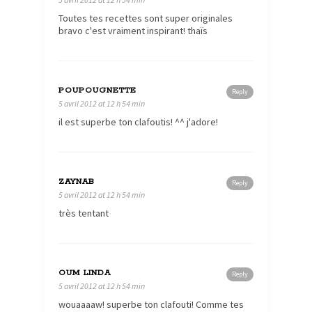
Toutes tes recettes sont super originales
bravo c'est vraiment inspirant! thaïs
POUPOUGNETTE
Reply
5 avril 2012 at 12 h 54 min
il est superbe ton clafoutis! ^^ j'adore!
ZAYNAB
Reply
5 avril 2012 at 12 h 54 min
très tentant
OUM LINDA
Reply
5 avril 2012 at 12 h 54 min
wouaaaaw! superbe ton clafouti! Comme tes