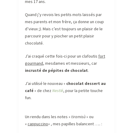
mes 17 ans.
Quand j’y revois les petits mots laissés par
mes parents et mon frère, ça donne un coup
d’vieux ;). Mais c’est toujours un plaisir de le
parcourir pour y piocher un petit plaisir
chocolaté.
J’ai craqué cette fois-ci pour un clafoutis
fort
gourmand
, mesdames et messieurs, car
incrusté de pépites de chocolat
.
J’ai utilisé le nouveau «
chocolat dessert au
café
» de chez
Nestlé
, pour la petite touche
fun.
Un rendu dans les notes «
tiramisù
» ou
«
cappuccino
« , mes papilles balancent ….. :