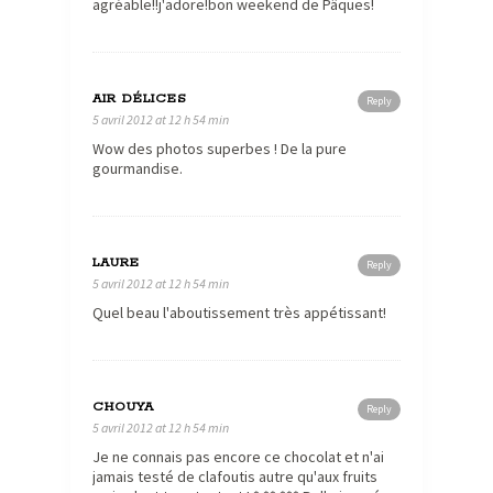
agréable!!j'adore!bon weekend de Pâques!
AIR DÉLICES
Reply
5 avril 2012 at 12 h 54 min
Wow des photos superbes ! De la pure
gourmandise.
LAURE
Reply
5 avril 2012 at 12 h 54 min
Quel beau l'aboutissement très appétissant!
CHOUYA
Reply
5 avril 2012 at 12 h 54 min
Je ne connais pas encore ce chocolat et n'ai
jamais testé de clafoutis autre qu'aux fruits