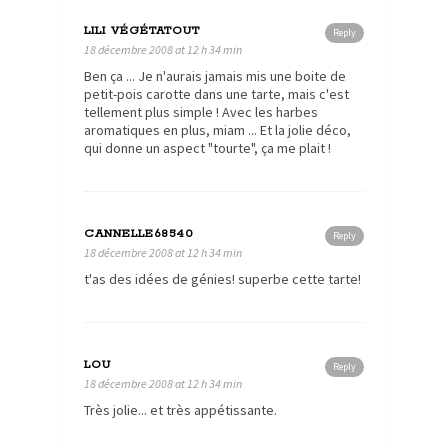
LILI VÉGÉTATOUT
Reply
18 décembre 2008 at 12 h 34 min
Ben ça ... Je n'aurais jamais mis une boite de
petit-pois carotte dans une tarte, mais c'est
tellement plus simple ! Avec les harbes
aromatiques en plus, miam ... Et la jolie déco,
qui donne un aspect "tourte", ça me plait !
CANNELLE68540
Reply
18 décembre 2008 at 12 h 34 min
t'as des idées de génies! superbe cette tarte!
LOU
Reply
18 décembre 2008 at 12 h 34 min
Très jolie... et très appétissante.