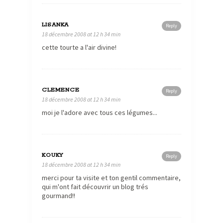
LISANKA
Reply
18 décembre 2008 at 12 h 34 min
cette tourte a l'air divine!
CLEMENCE
Reply
18 décembre 2008 at 12 h 34 min
moi je l'adore avec tous ces légumes...
KOUKY
Reply
18 décembre 2008 at 12 h 34 min
merci pour ta visite et ton gentil commentaire,
qui m'ont fait découvrir un blog trés
gourmand!!