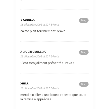
SABRINA
Reply
18 décembre 2008 at 12 h 34 min
ca me plait terriblement! bravo
POUCECAILLOU
Reply
18 décembre 2008 at 12 h 34 min
C'est très joliment présenté ! Bravo !
MINA
Reply
18 décembre 2008 at 12 h 34 min
merci excellent. une bonne recette que toute
la famille a appréciée.