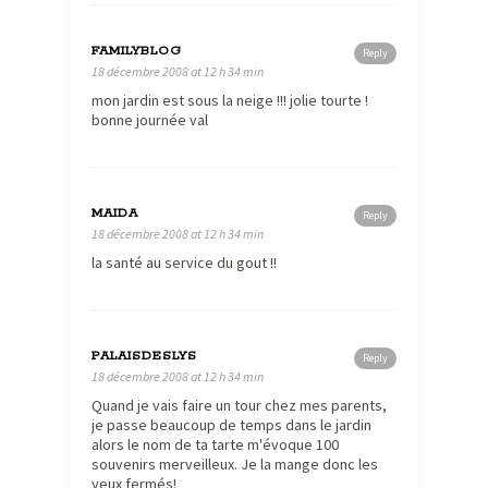
FAMILYBLOG
Reply
18 décembre 2008 at 12 h 34 min
mon jardin est sous la neige !!! jolie tourte !
bonne journée val
MAIDA
Reply
18 décembre 2008 at 12 h 34 min
la santé au service du gout !!
PALAISDESLYS
Reply
18 décembre 2008 at 12 h 34 min
Quand je vais faire un tour chez mes parents,
je passe beaucoup de temps dans le jardin
alors le nom de ta tarte m'évoque 100
souvenirs merveilleux. Je la mange donc les
yeux fermés!