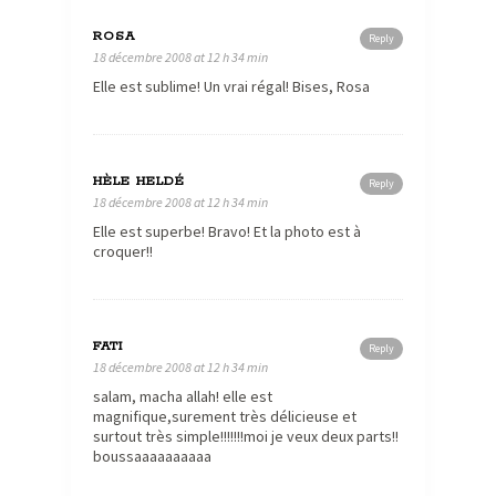
ROSA
Reply
18 décembre 2008 at 12 h 34 min
Elle est sublime! Un vrai régal! Bises, Rosa
HÈLE HELDÉ
Reply
18 décembre 2008 at 12 h 34 min
Elle est superbe! Bravo! Et la photo est à
croquer!!
FATI
Reply
18 décembre 2008 at 12 h 34 min
salam, macha allah! elle est
magnifique,surement très délicieuse et
surtout très simple!!!!!!!moi je veux deux parts!!
boussaaaaaaaaaa