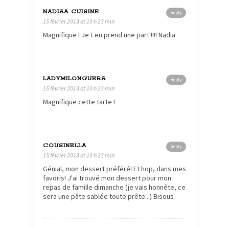
NADIAA CUISINE
Reply
15 février 2013 at 10 h 23 min
Magnifique ! Je t en prend une part !!!! Nadia
LADYMILONGUERA
Reply
15 février 2013 at 10 h 23 min
Magnifique cette tarte !
COUSINELLA
Reply
15 février 2013 at 10 h 23 min
Génial, mon dessert préféré! Et hop, dans mes
favoris! J'ai trouvé mon dessert pour mon
repas de famille dimanche (je vais honnête, ce
sera une pâte sablée toute prête...) Bisous