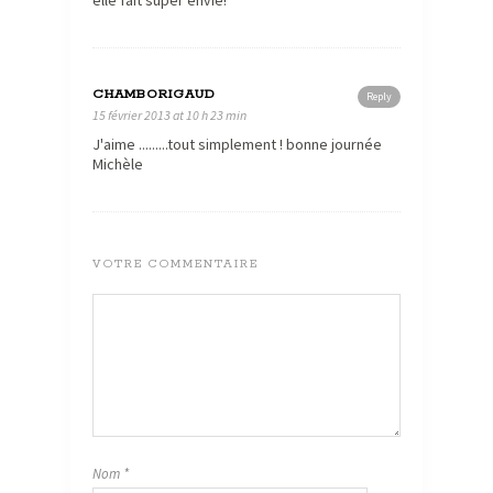
elle fait super envie!
CHAMBORIGAUD
Reply
15 février 2013 at 10 h 23 min
J'aime .........tout simplement ! bonne journée
Michèle
VOTRE COMMENTAIRE
Nom
*