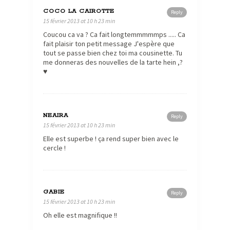
COCO LA CAIROTTE
Reply
15 février 2013 at 10 h 23 min
Coucou ca va ? Ca fait longtemmmmmps ..... Ca
fait plaisir ton petit message J'espère que
tout se passe bien chez toi ma cousinette. Tu
me donneras des nouvelles de la tarte hein ,?
♥
NEAIRA
Reply
15 février 2013 at 10 h 23 min
Elle est superbe ! ça rend super bien avec le
cercle !
GABIE
Reply
15 février 2013 at 10 h 23 min
Oh elle est magnifique !!