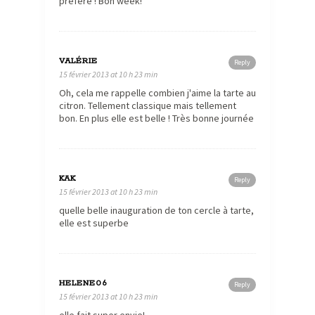
préfère ! Bon week!
VALÉRIE
Reply
15 février 2013 at 10 h 23 min
Oh, cela me rappelle combien j'aime la tarte au
citron. Tellement classique mais tellement
bon. En plus elle est belle ! Très bonne journée
KAK
Reply
15 février 2013 at 10 h 23 min
quelle belle inauguration de ton cercle à tarte,
elle est superbe
HELENE06
Reply
15 février 2013 at 10 h 23 min