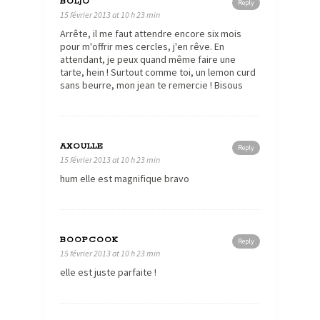
BOLJO
Reply
15 février 2013 at 10 h 23 min
Arrête, il me faut attendre encore six mois
pour m'offrir mes cercles, j'en rêve. En
attendant, je peux quand même faire une
tarte, hein ! Surtout comme toi, un lemon curd
sans beurre, mon jean te remercie ! Bisous
AXOULLE
Reply
15 février 2013 at 10 h 23 min
hum elle est magnifique bravo
BOOPCOOK
Reply
15 février 2013 at 10 h 23 min
elle est juste parfaite !