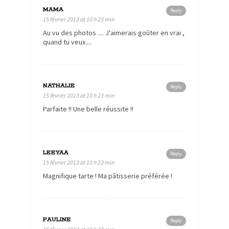
MAMA
Reply
15 février 2013 at 10 h 23 min
Au vu des photos .... J'aimerais goûter en vrai ,
quand tu veux....
NATHALIE
Reply
15 février 2013 at 10 h 23 min
Parfaite !! Une belle réussite !!
LEEYAA
Reply
15 février 2013 at 10 h 23 min
Magnifique tarte ! Ma pâtisserie préférée !
PAULINE
Reply