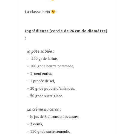
La classe hein
:
Ingrédients (cercle de 26 cm de diamètre)
:
la pâte sablée :
–
250 gr de farine,
– 100 gr de beurre pommade
,
– 1 oeuf entier,
– 1 pincée de sel,
– 30 gr de poudre d’amandes
,
.
– 50 gr de sucre glace
La crème au citron :
– le jus de 3 citrons et les zestes,
– 3 oeufs,
– 150 gr de sucre semoule,