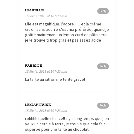
ISABELLE
Reply
15 février 2013 at 10 h 23 min
Elle est magnifique, j'adore !! ... et la crème
citron sans beurre c'est ma préférée, quand je
goûte maintenant un lemon-curd en pâtisserie
je le trouve tj trop gras et pas assez acide
FABRICE
Reply
15 février 2013 at 10 h 23 min
La tarte au citron me tente grave!
LECAPITAINE
Reply
15 février 2013 at 10 h 23 min
rohhhh quelle chance!! il y a longtemps que j'en
veux un cercle à tarte, je trouve que cela fait
superbe pour une tarte au chocolat.