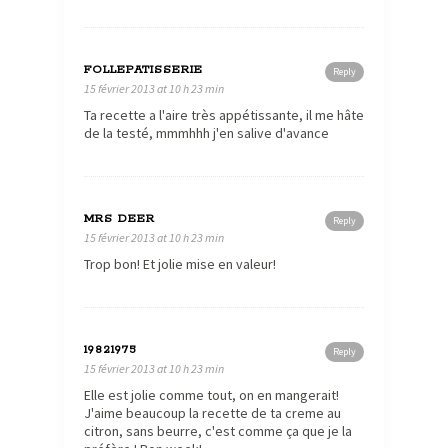
FOLLEPATISSERIE
Reply
15 février 2013 at 10 h 23 min
Ta recette a l'aire très appétissante, il me hâte
de la testé, mmmhhh j'en salive d'avance
MRS DEER
Reply
15 février 2013 at 10 h 23 min
Trop bon! Et jolie mise en valeur!
19821975
Reply
15 février 2013 at 10 h 23 min
Elle est jolie comme tout, on en mangerait!
J'aime beaucoup la recette de ta creme au
citron, sans beurre, c'est comme ça que je la