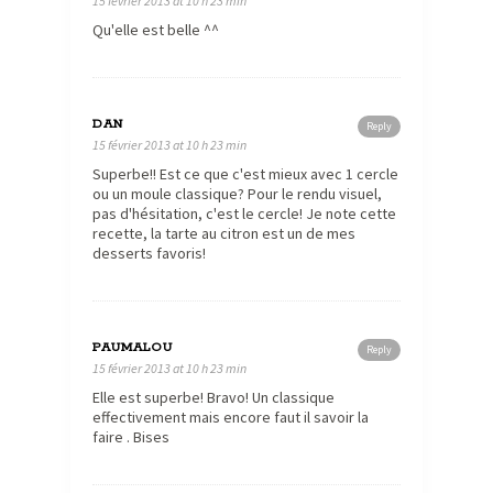
15 février 2013 at 10 h 23 min
Qu'elle est belle ^^
DAN
Reply
15 février 2013 at 10 h 23 min
Superbe!! Est ce que c'est mieux avec 1 cercle
ou un moule classique? Pour le rendu visuel,
pas d'hésitation, c'est le cercle! Je note cette
recette, la tarte au citron est un de mes
desserts favoris!
PAUMALOU
Reply
15 février 2013 at 10 h 23 min
Elle est superbe! Bravo! Un classique
effectivement mais encore faut il savoir la
faire . Bises