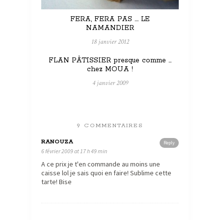
FERA, FERA PAS …. LE
NAMANDIER
18 janvier 2012
FLAN PÂTISSIER presque comme …
chez MOUA !
4 janvier 2009
9 COMMENTAIRES
RANOUZA
Reply
6 février 2009 at 17 h 49 min
A ce prix je t'en commande au moins une
caisse lol je sais quoi en faire! Sublime cette
tarte! Bise