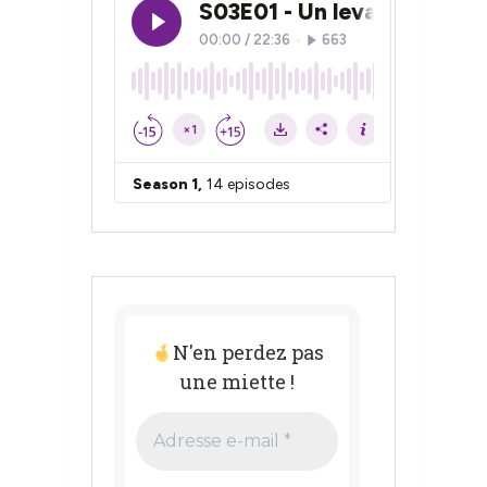
N'en perdez pas
une miette !
Adresse
e-
mail