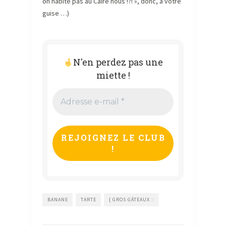
on habite pas au Caire nous !?! », donc, à votre
guise …)
N'en perdez pas une
miette !
Adresse
e-
mail
*
BANANE
TARTE
{ GROS GÂTEAUX ::