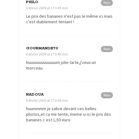
PHILO
Reply
6 février 2009 at 17 h 49 min
Le prix des bananes n'est pas le même ici mais
c'est diablement tentant !
GOURMANDE70
Reply
6 février 2009 at 17 h 49 min
huuuuuuuuuuuuum jolie tarte,j'veux un
morceau.
NADOUA
Reply
6 février 2009 at 17 h 49 min
huummmm je salive devant ces belles
photos,et ca me tente, meme si ici le prix des
bananes c est 1,50 euro