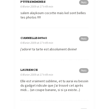
PTITESMIMINES
Reply
6 février 2009 at 17 h 49 min
salem alaykoum cocotte mais kel sont belles
tes photos !!!!!
CANNELLE68540
Reply
6 février 2009 at 17 h 49 min
j'adore! ta tarte est absolument divine!
LAURENCE
Reply
6 février 2009 at 17 h 49 min
Elle est vraiment sublime, et tu aurai eu besoin
du gadget ridicule que j'ai trouvé cet après
midi.... (un coupe banane, si si ça existe...)