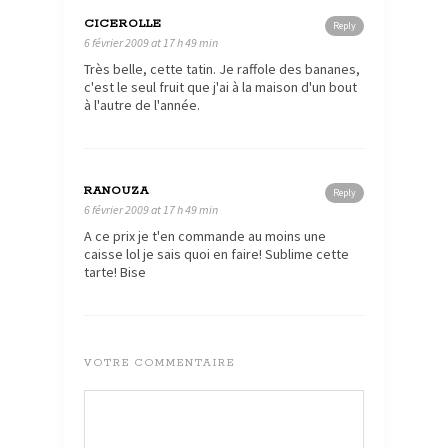
CICEROLLE
Reply
6 février 2009 at 17 h 49 min
Très belle, cette tatin. Je raffole des bananes,
c'est le seul fruit que j'ai à la maison d'un bout
à l'autre de l'année.
RANOUZA
Reply
6 février 2009 at 17 h 49 min
A ce prix je t'en commande au moins une
caisse lol je sais quoi en faire! Sublime cette
tarte! Bise
VOTRE COMMENTAIRE