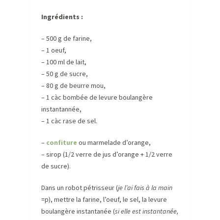
Ingrédients :
– 500 g de farine,
– 1 oeuf,
– 100 ml de lait,
– 50 g de sucre,
– 80 g de beurre mou,
– 1 càc bombée de levure boulangère
instantannée,
– 1 càc rase de sel.
–
confiture
ou marmelade d’orange,
– sirop (1/2 verre de jus d’orange + 1/2 verre
de sucre).
Dans un robot pétrisseur (
je l’ai fais à la main
=p), mettre la farine, l’oeuf, le sel, la levure
boulangère instantanée (
si elle est instantanée,