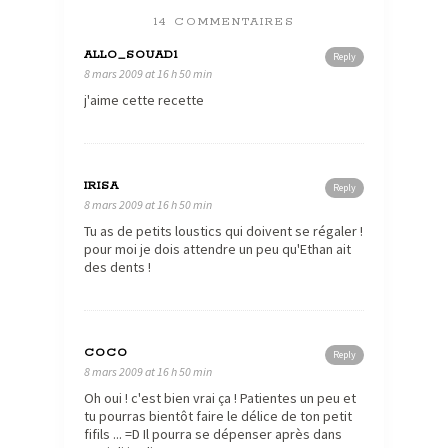
14 COMMENTAIRES
ALLO_SOUAD1
Reply
8 mars 2009 at 16 h 50 min
j'aime cette recette
IRISA
Reply
8 mars 2009 at 16 h 50 min
Tu as de petits loustics qui doivent se régaler !
pour moi je dois attendre un peu qu'Ethan ait
des dents !
COCO
Reply
8 mars 2009 at 16 h 50 min
Oh oui ! c'est bien vrai ça ! Patientes un peu et
tu pourras bientôt faire le délice de ton petit
fifils ... =D Il pourra se dépenser après dans