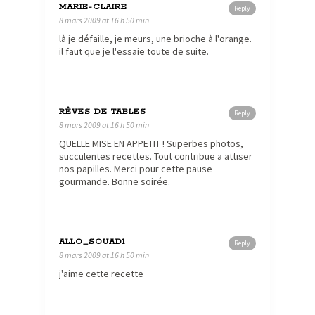
MARIE-CLAIRE
Reply
8 mars 2009 at 16 h 50 min
là je défaille, je meurs, une brioche à l'orange.
il faut que je l'essaie toute de suite.
RÊVES DE TABLES
Reply
8 mars 2009 at 16 h 50 min
QUELLE MISE EN APPETIT ! Superbes photos,
succulentes recettes. Tout contribue a attiser
nos papilles. Merci pour cette pause
gourmande. Bonne soirée.
ALLO_SOUAD1
Reply
8 mars 2009 at 16 h 50 min
j'aime cette recette