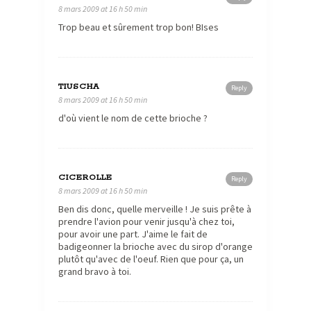
8 mars 2009 at 16 h 50 min
Trop beau et sûrement trop bon! BIses
TIUSCHA
Reply
8 mars 2009 at 16 h 50 min
d'où vient le nom de cette brioche ?
CICEROLLE
Reply
8 mars 2009 at 16 h 50 min
Ben dis donc, quelle merveille ! Je suis prête à
prendre l'avion pour venir jusqu'à chez toi,
pour avoir une part. J'aime le fait de
badigeonner la brioche avec du sirop d'orange
plutôt qu'avec de l'oeuf. Rien que pour ça, un
grand bravo à toi.