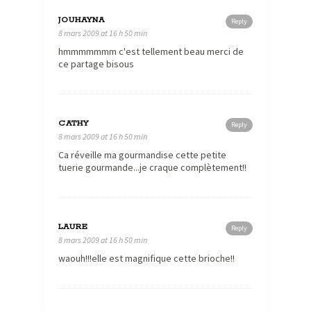
JOUHAYNA
Reply
8 mars 2009 at 16 h 50 min
hmmmmmmm c'est tellement beau merci de
ce partage bisous
CATHY
Reply
8 mars 2009 at 16 h 50 min
Ca réveille ma gourmandise cette petite
tuerie gourmande...je craque complètement!!
LAURE
Reply
8 mars 2009 at 16 h 50 min
waouh!!!elle est magnifique cette brioche!!