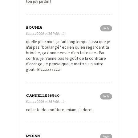
ton joli jardin !
SOUMIA
Reply
8 mars 2009 at 16 h 50 min
quelle jolie mie! ça fait longtemps aussi que je
n'ai pas "boulangé" et rien qu'en regardant ta
brioche, ça donne envie d'en faire une.. Par
contre, je n'aime pas le goût de la confiture
d'orange, je pense que je mettrai un autre
goût.. Bizzzzzzzzz
CANNELLE68540
Reply
8 mars 2009 at 16 h 50 min
collante de confiture, miam, j'adore!
LYDIAN
Reply