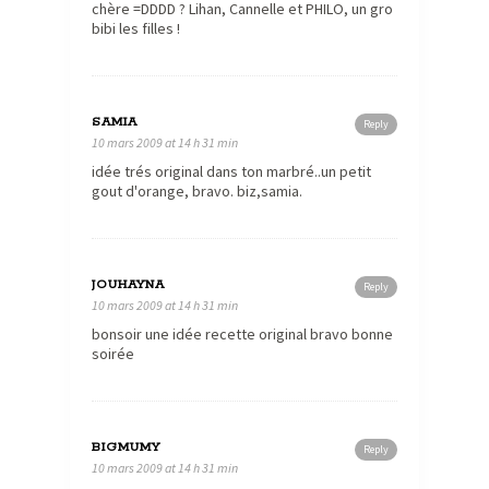
chère =DDDD ? Lihan, Cannelle et PHILO, un gro
bibi les filles !
SAMIA
Reply
10 mars 2009 at 14 h 31 min
idée trés original dans ton marbré..un petit
gout d'orange, bravo. biz,samia.
JOUHAYNA
Reply
10 mars 2009 at 14 h 31 min
bonsoir une idée recette original bravo bonne
soirée
BIGMUMY
Reply
10 mars 2009 at 14 h 31 min