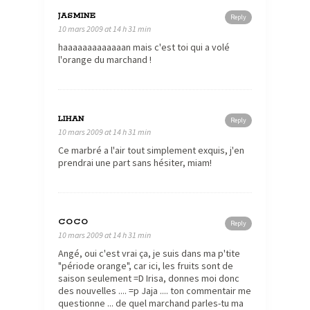
JASMINE
Reply
10 mars 2009 at 14 h 31 min
haaaaaaaaaaaaan mais c'est toi qui a volé
l'orange du marchand !
LIHAN
Reply
10 mars 2009 at 14 h 31 min
Ce marbré a l'air tout simplement exquis, j'en
prendrai une part sans hésiter, miam!
COCO
Reply
10 mars 2009 at 14 h 31 min
Angé, oui c'est vrai ça, je suis dans ma p'tite
"période orange", car ici, les fruits sont de
saison seulement =D Irisa, donnes moi donc
des nouvelles .... =p Jaja .... ton commentair me
questionne ... de quel marchand parles-tu ma