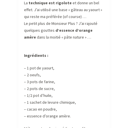
La
technique est rigolote
et donne un bel
effet. J’ai utilisé une base « gâteau au yaourt »
qui reste ma préférée (of course) …
Le petit plus de Monsieur Plus ? J’ai rajouté
quelques gouttes
d’essence d’orange
amère
dans la moitié « pâte nature » …
Ingrédients :
– 1 pot de yaourt,
– 2 oeufs,
– 3 pots de farine,
– 2 pots de sucre,
– 1/2 pot d’huile,
– 1 sachet de levure chimique,
– cacao en poudre,
– essence d’orange amère.