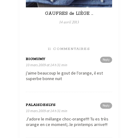
GAUFRES de LIÈGE …
14 avril 2013
11 COMMENTAIRES
BIGMUMY
Reply
10 mars 2009 at 14 h 31 min
j'aime beaucoup le gout de l'orange, il est
superbe bonne nuit
PALAISDESLYS
Reply
10 mars 2009 at 14 h 31 min
J'adore le mélange choc-orange!!!! Tu es très
orange en ce moment;..le printemps arrive!!!