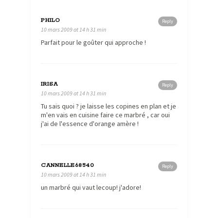
PHILO
Reply
10 mars 2009 at 14 h 31 min
Parfait pour le goûter qui approche !
IRISA
Reply
10 mars 2009 at 14 h 31 min
Tu sais quoi ? je laisse les copines en plan et je
m'en vais en cuisine faire ce marbré , car oui
j'ai de l'essence d'orange amère !
CANNELLE68540
Reply
10 mars 2009 at 14 h 31 min
un marbré qui vaut lecoup! j'adore!