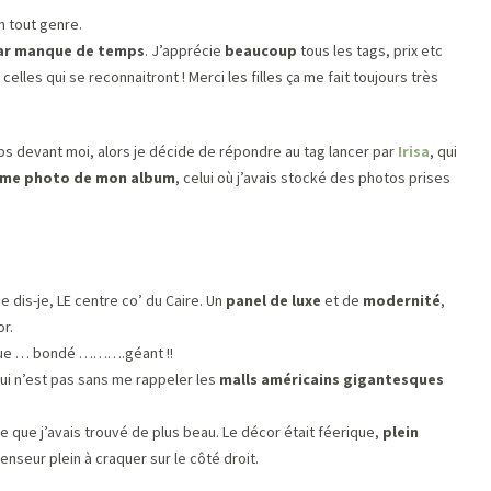
n tout genre.
ar manque de temps
. J’apprécie
beaucoup
tous les tags, prix etc
celles qui se reconnaitront ! Merci les filles ça me fait toujours très
ps devant moi, alors je décide de répondre au tag lancer par
Irisa
, qui
me photo de mon album
, celui où j’avais stocké des photos prises
e dis-je, LE centre co’ du Caire. Un
panel de luxe
et de
modernité
,
or.
tique … bondé ……….géant !!
qui n’est pas sans me rappeler les
malls américains gigantesques
 ce que j’avais trouvé de plus beau. Le décor était féerique,
plein
enseur plein à craquer sur le côté droit.