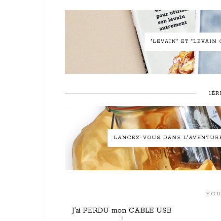
"LEVAIN" ET "LEVAI
1ÈR
LANCEZ-VOUS DANS L'AVENTURE 
YOU
J’ai PERDU mon CABLE USB
!