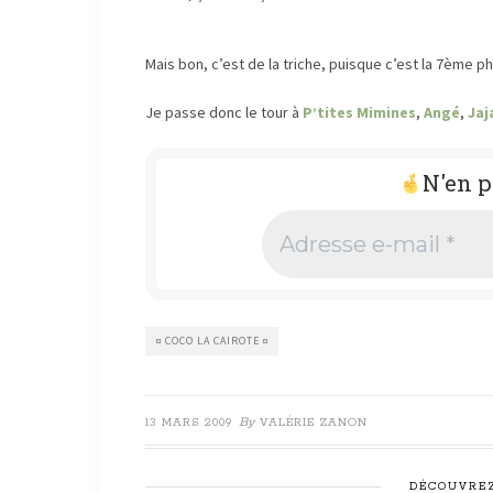
Mais bon, c’est de la triche, puisque c’est
Je passe donc le tour à
P’tites Mimines
,
Angé
,
Jaj
N'en p
Adresse
e-
mail
*
¤ COCO LA CAIROTE ¤
By
13 MARS 2009
VALÉRIE ZANON
DÉCOUVREZ