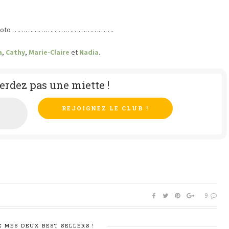
 la 7ème photo ……………………………………….
a
,
Cathy
,
Marie-Claire
et
Nadia
.
erdez pas une miette !
9
 MES DEUX BEST SELLERS !