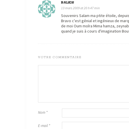
BALKIS
13 mars 2009 at 20 h 47 min
Souvenirs Salam ma ptite étoile, depuis
Bravo c'est génial et ingénieux de marqu
de moi Oum moÏra Mima hamza, zeynab, m
quand je suis à cours d'imagination Bo
VOTRE COMMENTAIRE
Nom
*
E-mail
*