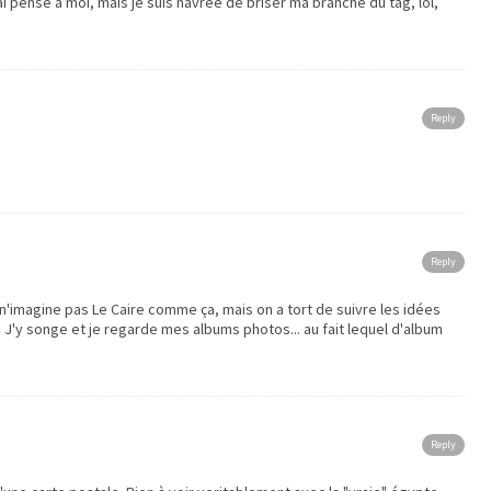
u ai pensé à moi, mais je suis navrée de briser ma branche du tag, lol,
Reply
Reply
n n'imagine pas Le Caire comme ça, mais on a tort de suivre les idées
. J'y songe et je regarde mes albums photos... au fait lequel d'album
Reply