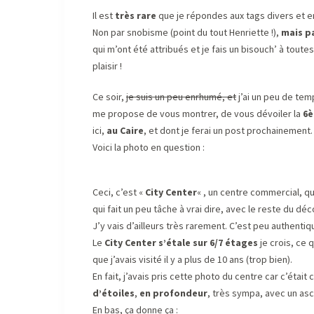
Il est
très rare
que je répondes aux tags divers et e
Non par snobisme (point du tout Henriette !),
mais p
qui m’ont été attribués et je fais un bisouch’ à toutes 
plaisir !
Ce soir,
je suis un peu enrhumé, et
j’ai un peu de tem
me propose de vous montrer, de vous dévoiler la
6è
ici,
au Caire
, et dont je ferai un post prochainement.
Voici la photo en question :
Ceci, c’est «
City Center
« , un centre commercial, qu
qui fait un peu tâche à vrai dire, avec le reste du déc
J’y vais d’ailleurs très rarement. C’est peu authen
Le
City Center s’étale sur 6/7 étages
je crois, ce 
que j’avais visité il y a plus de 10 ans (trop bien).
En fait, j’avais pris cette photo du centre car c’était
d’étoiles
,
en profondeur
, très sympa, avec un asc
En bas, ça donne ça :