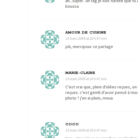
ah...super.. un tag je suis flattée que t
boussa
AMOUR DE CUISINE
13 mars 2009 at 20 h 47 min
joli, mercipour ce partage
MARIE-CLAIRE
13 mars 2009 at 20 h 47 min
C'est vrai que, plein d'idées reçues, o
reçues. c'est gentil d'avoir pensé à moi
photo ? j'en ai plein, moua.
COCO
13 mars 2009 at 20 h 47 min