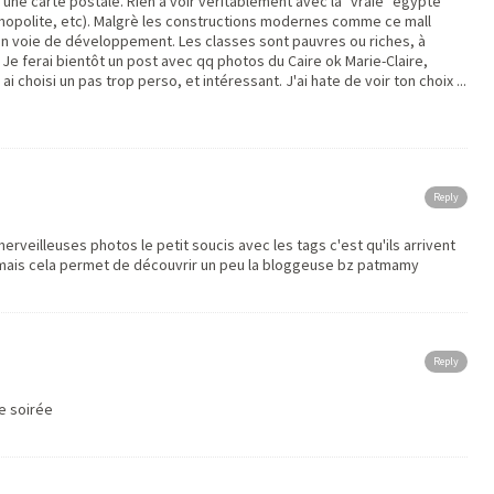
qu'une carte postale. Rien à voir veritablement avec la "vraie" égypte
osmopolite, etc). Malgrè les constructions modernes comme ce mall
en voie de développement. Les classes sont pauvres ou riches, à
 Je ferai bientôt un post avec qq photos du Caire ok Marie-Claire,
ai choisi un pas trop perso, et intéressant. J'ai hate de voir ton choix ...
Reply
merveilleuses photos le petit soucis avec les tags c'est qu'ils arrivent
.mais cela permet de découvrir un peu la bloggeuse bz patmamy
Reply
de soirée