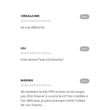
GÉRALDINE
Reply
26 avril 2009 at 9 h 48 min
un vrai délice!=p
LILI
Reply
26 avril 2009 at 9 h 48 min
il me donne l'eau à la bouche !
MARINA
Reply
26 avril 2009 at 9 h 48 min
40 centimes le kilo?!!!!!!! et bien on ne risque
pas d'en trouver à ce prix là ici!! Ton crumble a
l'air délicieux, je peux presque sentir l'odeur
de ces fraises....