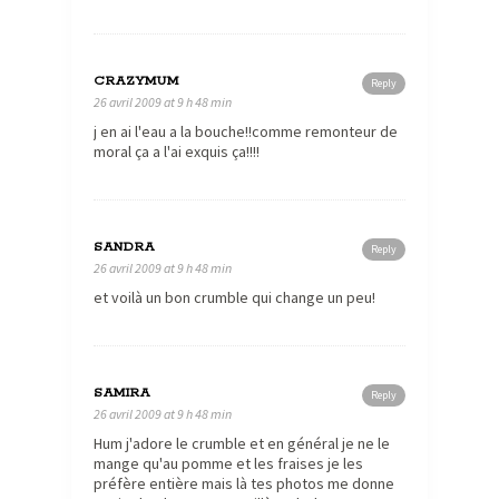
CRAZYMUM
Reply
26 avril 2009 at 9 h 48 min
j en ai l'eau a la bouche!!comme remonteur de
moral ça a l'ai exquis ça!!!!
SANDRA
Reply
26 avril 2009 at 9 h 48 min
et voilà un bon crumble qui change un peu!
SAMIRA
Reply
26 avril 2009 at 9 h 48 min
Hum j'adore le crumble et en général je ne le
mange qu'au pomme et les fraises je les
préfère entière mais là tes photos me donne