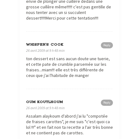
envie de plonger une cuillère dedans une
grosse cuillère même!!!!!! c'est pas gentille de
nous tenter avec un si succulent
dessert!!!!!Merci pour cette tentation!!!!
WHISPER'S COOK
Reply
26 avril 2009 at 9 h 48 min
ton dessert est sans aucun doute une tuerie,
et cette pate de crumble parsemée sur les
fraises...miam!!! elle est très différente de
ceux que j'ai l'habitude de manger
OUM KOUTLHOUM
Reply
26 avril 2009 at 9 h 48 min
Assalam alaykoum d'abord j'ai lu "compotée
de fraises carottes", je me suis "c'est quoi ca
lol !!!" et en fait non ta recette a l'air très bonne
et ne contient pas de carottes.