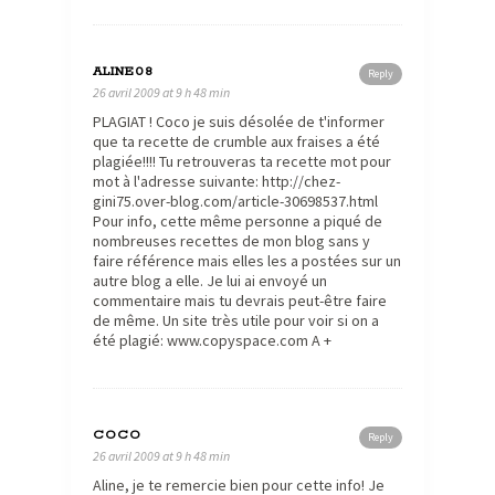
ALINE08
Reply
26 avril 2009 at 9 h 48 min
PLAGIAT ! Coco je suis désolée de t'informer
que ta recette de crumble aux fraises a été
plagiée!!!! Tu retrouveras ta recette mot pour
mot à l'adresse suivante: http://chez-
gini75.over-blog.com/article-30698537.html
Pour info, cette même personne a piqué de
nombreuses recettes de mon blog sans y
faire référence mais elles les a postées sur un
autre blog a elle. Je lui ai envoyé un
commentaire mais tu devrais peut-être faire
de même. Un site très utile pour voir si on a
été plagié: www.copyspace.com A +
COCO
Reply
26 avril 2009 at 9 h 48 min
Aline, je te remercie bien pour cette info! Je