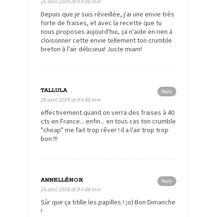
26 avril 2009 at 9 h 48 min
Depuis que je suis réveillée, j'ai une envie très
forte de fraises, et avec la recette que tu
nous proposes aujourd'hui, ça n'aide en rien à
cloisonner cette envie tellement ton crumble
breton à l'air délicieux! Juste miam!
TALLULA
Reply
26 avril 2009 at 9 h 48 min
effectivement quand on verra des fraises à 40
cts en France... enfin... en tous cas ton crumble
"cheap" me fait trop rêver ! il a l'air trop trop
bon !!!
ANNELLÉNOR
Reply
26 avril 2009 at 9 h 48 min
Sûr que ça titille les papilles ! ;o) Bon Dimanche
!