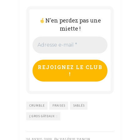
N'en perdez pas une
miette !
Adresse
e-
mail
*
CRUMBLE
FRAISES
SABLÉS
{ GROS GÂTEAUX ::
By
26 AVRIL 2009
VALÉRIE ZANON