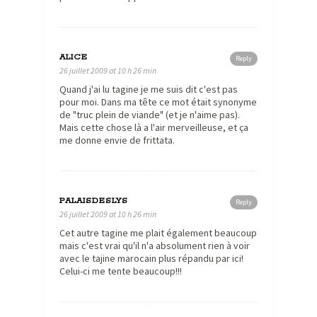
ALICE
Reply
26 juillet 2009 at 10 h 26 min
Quand j'ai lu tagine je me suis dit c'est pas
pour moi. Dans ma tête ce mot était synonyme
de "truc plein de viande" (et je n'aime pas).
Mais cette chose là a l'air merveilleuse, et ça
me donne envie de frittata.
PALAISDESLYS
Reply
26 juillet 2009 at 10 h 26 min
Cet autre tagine me plait également beaucoup
mais c'est vrai qu'il n'a absolument rien à voir
avec le tajine marocain plus répandu par ici!
Celui-ci me tente beaucoup!!!