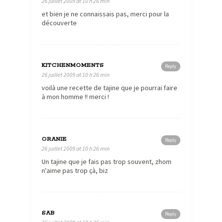
26 juillet 2009 at 10 h 26 min
et bien je ne connaissais pas, merci pour la
découverte
KITCHENMOMENTS
Reply
26 juillet 2009 at 10 h 26 min
voilà une recette de tajine que je pourrai faire
à mon homme !! merci !
ORANIE
Reply
26 juillet 2009 at 10 h 26 min
Un tajine que je fais pas trop souvent, zhom
n'aime pas trop çà, biz
SAB
Reply