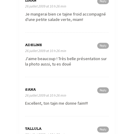
LIHAN
Reply
26 juillet 2009 at 10 h 26 min
Je mangerai bien ce tajine froid accompagné
d'une petite salade verte, miam!
ADELINE
Reply
26 juillet 2009 at 10 h 26 min
J'aime beaucoup ! Très belle présentation sur
la photo aussi, tu es doué
SANA
Reply
26 juillet 2009 at 10 h 26 min
Excellent, ton tajin me donne faim!!!
TALLULA
Reply