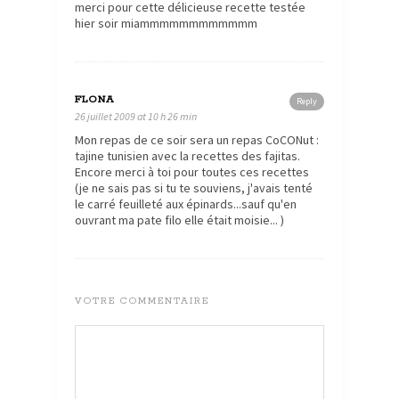
merci pour cette délicieuse recette testée
hier soir miammmmmmmmmmmm
FLONA
Reply
26 juillet 2009 at 10 h 26 min
Mon repas de ce soir sera un repas CoCONut :
tajine tunisien avec la recettes des fajitas.
Encore merci à toi pour toutes ces recettes
(je ne sais pas si tu te souviens, j'avais tenté
le carré feuilleté aux épinards...sauf qu'en
ouvrant ma pate filo elle était moisie... )
VOTRE COMMENTAIRE