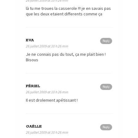
26 juillet 2009 at 10 h 26 min
là tu me troues la casserole !!! je en savais pas
que les deux etaient differents comme ça
EVA
Reply
26 juillet 2009 at 10 h 26 min
Je ne connais pas du tout, ça me plait bien !
Bisous
FÉRIEL
Reply
26 juillet 2009 at 10 h 26 min
Il est drolement apétissant !
GAËLLE
Reply
26 juillet 2009 at 10 h 26 min