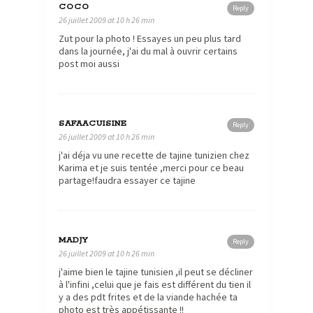
COCO
Reply
26 juillet 2009 at 10 h 26 min
Zut pour la photo ! Essayes un peu plus tard
dans la journée, j'ai du mal à ouvrir certains
post moi aussi
SAFAACUISINE
Reply
26 juillet 2009 at 10 h 26 min
j'ai déja vu une recette de tajine tunizien chez
Karima et je suis tentée ,merci pour ce beau
partage!faudra essayer ce tajine
MADJY
Reply
26 juillet 2009 at 10 h 26 min
j'aime bien le tajine tunisien ,il peut se décliner
à l'infini ,celui que je fais est différent du tien il
y a des pdt frites et de la viande hachée ta
photo est très appétissante !!