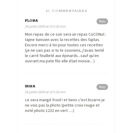
21 COMMENTAIRES
FLONA
Reply
26 juillet 2009 at 10 h 26 min
Mon repas de ce soir sera un repas CoCONut :
tajine tunisien avec la recettes des fajitas.
Encore merci à toi pour toutes ces recettes
(je ne sais pas si tu te souviens, j'avais tenté
le carré feuilleté aux épinards...sauf qu'en
ouvrant ma pate filo elle était moisie... )
IRISA
Reply
26 juillet 2009 at 10 h 26 min
ce sera mangé froid ! et tiens c'est bizarre je
ne vois pas la photo (petite croix rouge et
noté photo 1232 en vert .....)