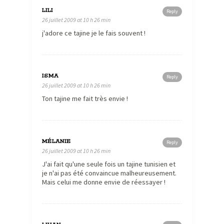
LILI
Reply
26 juillet 2009 at 10 h 26 min
j'adore ce tajine je le fais souvent !
ISMA
Reply
26 juillet 2009 at 10 h 26 min
Ton tajine me fait très envie !
MÉLANIE
Reply
26 juillet 2009 at 10 h 26 min
J'ai fait qu'une seule fois un tajine tunisien et
je n'ai pas été convaincue malheureusement.
Mais celui me donne envie de réessayer !