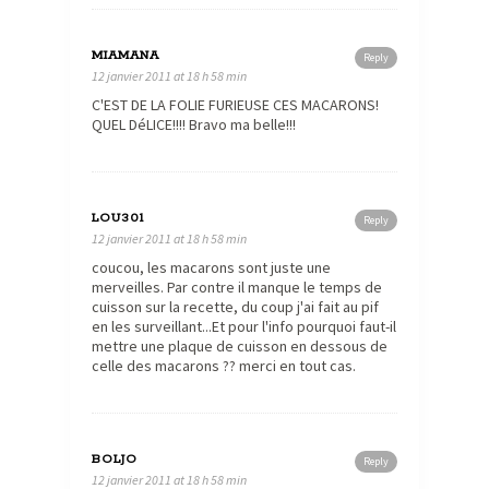
MIAMANA
Reply
12 janvier 2011 at 18 h 58 min
C'EST DE LA FOLIE FURIEUSE CES MACARONS!
QUEL DéLICE!!!! Bravo ma belle!!!
LOU301
Reply
12 janvier 2011 at 18 h 58 min
coucou, les macarons sont juste une
merveilles. Par contre il manque le temps de
cuisson sur la recette, du coup j'ai fait au pif
en les surveillant...Et pour l'info pourquoi faut-il
mettre une plaque de cuisson en dessous de
celle des macarons ?? merci en tout cas.
BOLJO
Reply
12 janvier 2011 at 18 h 58 min