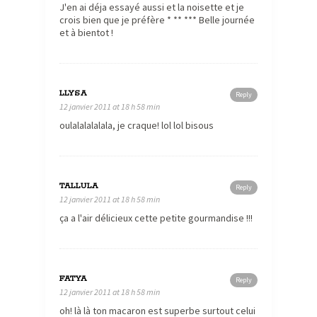
J'en ai déja essayé aussi et la noisette et je
crois bien que je préfère * ** *** Belle journée
et à bientot !
LLYSA
Reply
12 janvier 2011 at 18 h 58 min
oulalalalalala, je craque! lol lol bisous
TALLULA
Reply
12 janvier 2011 at 18 h 58 min
ça a l'air délicieux cette petite gourmandise !!!
FATYA
Reply
12 janvier 2011 at 18 h 58 min
oh! là là ton macaron est superbe surtout celui