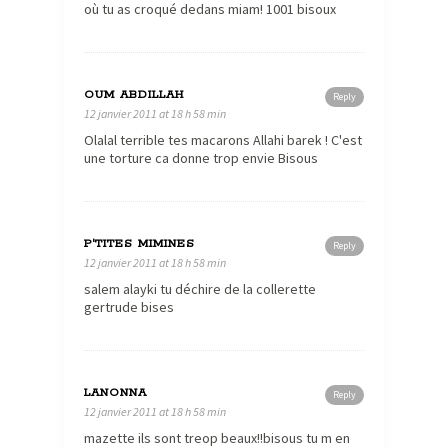
où tu as croqué dedans miam! 1001 bisoux
OUM ABDILLAH
Reply
12 janvier 2011 at 18 h 58 min
Olalal terrible tes macarons Allahi barek ! C'est
une torture ca donne trop envie Bisous
P'TITES MIMINES
Reply
12 janvier 2011 at 18 h 58 min
salem alayki tu déchire de la collerette
gertrude bises
LANONNA
Reply
12 janvier 2011 at 18 h 58 min
mazette ils sont treop beaux!!bisous tu m en