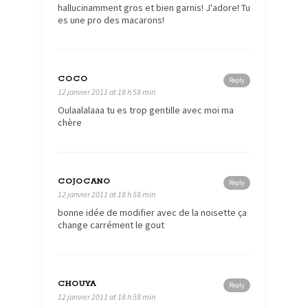
hallucinamment gros et bien garnis! J'adore! Tu
es une pro des macarons!
COCO
Reply
12 janvier 2011 at 18 h 58 min
Oulaalalaaa tu es trop gentille avec moi ma
chère
COJOCANO
Reply
12 janvier 2011 at 18 h 58 min
bonne idée de modifier avec de la noisette ça
change carrément le gout
CHOUYA
Reply
12 janvier 2011 at 18 h 58 min