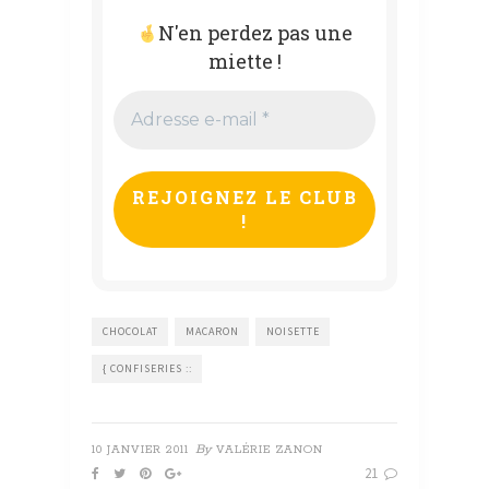
N'en perdez pas une
miette !
Adresse
e-
mail
*
CHOCOLAT
MACARON
NOISETTE
{ CONFISERIES ::
By
10 JANVIER 2011
VALÉRIE ZANON
21