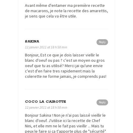
Avant même d'entamer ma première recette
de macarons, je note la recette des amarettis,
je sens que cela va être utile.
SAKINA
Reply
12 janvier 2011 at 18 h 58 min
Bonjour, Est ce que je dois laisser viellir le
blanc d'oeuf ou pas ? c'est un moyen ou gros
oeuf que tu as utilisé? Merci jai qu'une envie
c'est d'en faire tres rapidement mais la
colerette ne forme jamais, je comprends pas!
COCO LA CAIROTTE
Reply
12 janvier 2011 at 18 h 58 min
Bonjour Sakina ! Non je n'ai pas laissé vieillir le
blanc d'oeuf. J'utilise ici la recette de Chef
Nini, et elle mm ne le fait pas vieillir ... Mais tu
peux le faire si ça t'apporte plus de "sécurité"