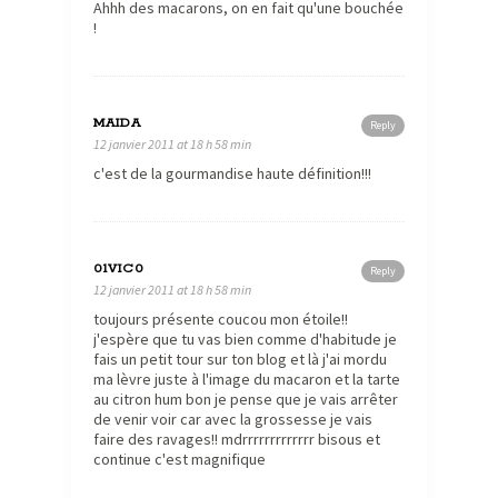
Ahhh des macarons, on en fait qu'une bouchée
!
MAIDA
Reply
12 janvier 2011 at 18 h 58 min
c'est de la gourmandise haute définition!!!
01VIC0
Reply
12 janvier 2011 at 18 h 58 min
toujours présente coucou mon étoile!!
j'espère que tu vas bien comme d'habitude je
fais un petit tour sur ton blog et là j'ai mordu
ma lèvre juste à l'image du macaron et la tarte
au citron hum bon je pense que je vais arrêter
de venir voir car avec la grossesse je vais
faire des ravages!! mdrrrrrrrrrrrrr bisous et
continue c'est magnifique