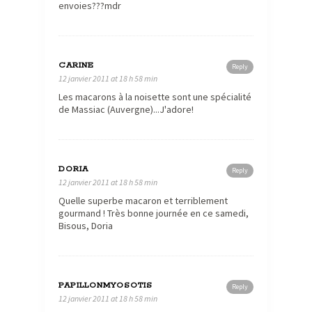
envoies???mdr
CARINE
Reply
12 janvier 2011 at 18 h 58 min
Les macarons à la noisette sont une spécialité
de Massiac (Auvergne)...J'adore!
DORIA
Reply
12 janvier 2011 at 18 h 58 min
Quelle superbe macaron et terriblement
gourmand ! Très bonne journée en ce samedi,
Bisous, Doria
PAPILLONMYOSOTIS
Reply
12 janvier 2011 at 18 h 58 min