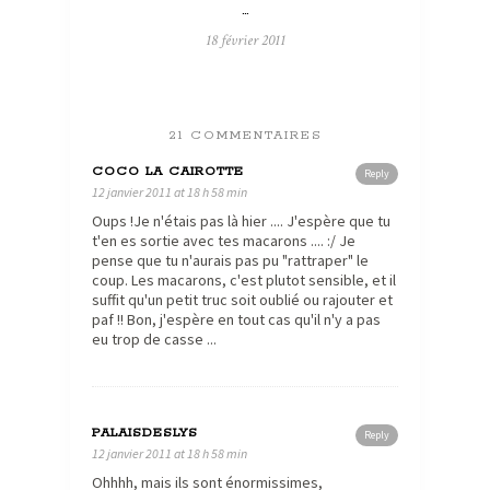
…
18 février 2011
21 COMMENTAIRES
COCO LA CAIROTTE
Reply
12 janvier 2011 at 18 h 58 min
Oups !Je n'étais pas là hier .... J'espère que tu
t'en es sortie avec tes macarons .... :/ Je
pense que tu n'aurais pas pu "rattraper" le
coup. Les macarons, c'est plutot sensible, et il
suffit qu'un petit truc soit oublié ou rajouter et
paf !! Bon, j'espère en tout cas qu'il n'y a pas
eu trop de casse ...
PALAISDESLYS
Reply
12 janvier 2011 at 18 h 58 min
Ohhhh, mais ils sont énormissimes,