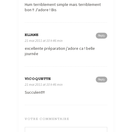
Hum terriblement simple mais terriblement
bon !! J'adore ! Bis
ELIANE
Reply
21 mai 2011 at 10 h 46 min
excellente préparation j'adore ca ! belle
journée
VICOQUETTE
Reply
21 mai 2011 at 10 h 46 min
Succulent!!!
VOTRE COMMENTAIRE