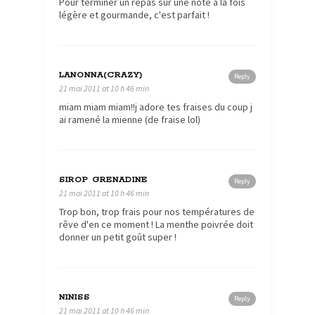
Pour terminer un repas sur une note à la fois
légère et gourmande, c'est parfait !
LANONNA(CRAZY)
Reply
21 mai 2011 at 10 h 46 min
miam miam miam!!j adore tes fraises du coup j
ai ramené la mienne (de fraise lol)
SIROP GRENADINE
Reply
21 mai 2011 at 10 h 46 min
Trop bon, trop frais pour nos températures de
rêve d'en ce moment ! La menthe poivrée doit
donner un petit goût super !
NINISS
Reply
21 mai 2011 at 10 h 46 min