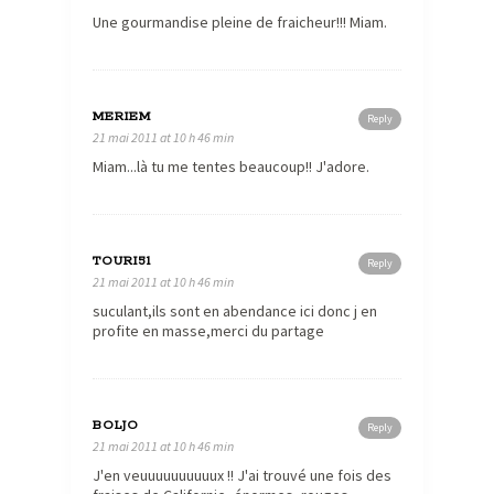
Une gourmandise pleine de fraicheur!!! Miam.
MERIEM
Reply
21 mai 2011 at 10 h 46 min
Miam...là tu me tentes beaucoup!! J'adore.
TOURI51
Reply
21 mai 2011 at 10 h 46 min
suculant,ils sont en abendance ici donc j en
profite en masse,merci du partage
BOLJO
Reply
21 mai 2011 at 10 h 46 min
J'en veuuuuuuuuuux !! J'ai trouvé une fois des