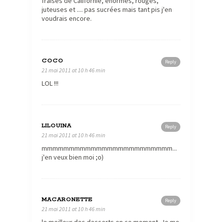
fraises de Californie, énormes, rouges,
juteuses et .... pas sucrées mais tant pis j'en
voudrais encore.
COCO
Reply
21 mai 2011 at 10 h 46 min
LOL !!!
LILOUINA
Reply
21 mai 2011 at 10 h 46 min
mmmmmmmmmmmmmmmmmmmmmmmm...
j'en veux bien moi ;o)
MACARONETTE
Reply
21 mai 2011 at 10 h 46 min
le meilleur des desserts en ce moment. Je me