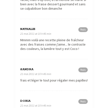
bien avec la fraise dessert gourmand et sans
se culpabiliser bon dimanche
NATHALIE
Reply
21 mai 2011 at 10 h 46 min
Mmmm voilà une recette pleine de fraîcheur
avec des fraises comme j'aime... le contraste
des couleurs, la lumière tout y est Coco !
SANDRA
Reply
21 mai 2011 at 10 h 46 min
frais et léger le tout pour régaler mes papilles!
DORIA
Reply
21 mai 2011 at 10 h 46 min