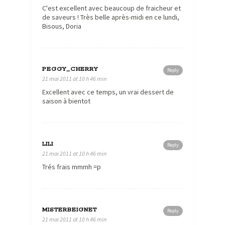
C'est excellent avec beaucoup de fraicheur et
de saveurs ! Très belle après-midi en ce lundi,
Bisous, Doria
PEGGY_CHERRY
Reply
21 mai 2011 at 10 h 46 min
Excellent avec ce temps, un vrai dessert de
saison à bientot
LILI
Reply
21 mai 2011 at 10 h 46 min
Trés frais mmmh =p
MISTERBEIGNET
Reply
21 mai 2011 at 10 h 46 min