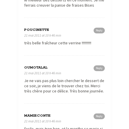
ferrais creuver la panse de fraises Bises
POUCINETTE
Reply
21 mai 2011 at 10 h 46 min
très belle fraîcheur cette verrine !!!!!!!!!!!
OUMOTALAL
Reply
21 mai 2011 at 10 h 46 min
Je ne vais pas plus loin chercher le dessert de
ce soir, je viens de le trouver chez toi. Merci
très chère pour ce délice. Très bonne journée.
MAMIECONTE
Reply
21 mai 2011 at 10 h 46 min
facile, mais trop bon, et la menthe se marie si