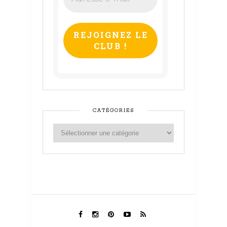
e-
mail
*
CATÉGORIES