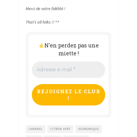
Merci de votre fidélité !
That’s all folks !! ^^
N'en perdez pas une
miette !
Adresse
e-
mail
*
CARAMEL
CITRON VERT
ECONOMIQUE