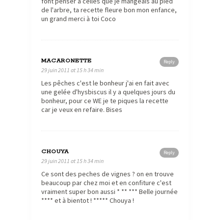
font penser à celles que je mangeais au pied
de l'arbre, ta recette fleure bon mon enfance,
un grand merci à toi Coco
MACARONETTE
Reply
29 juin 2011 at 15 h 34 min
Les pêches c'est le bonheur j'ai en fait avec
une gelée d'hysbiscus il y a quelques jours du
bonheur, pour ce WE je te piques la recette
car je veux en refaire. Bises
CHOUYA
Reply
29 juin 2011 at 15 h 34 min
Ce sont des peches de vignes ? on en trouve
beaucoup par chez moi et en confiture c'est
vraiment super bon aussi * ** *** Belle journée
**** et à bientot ! ***** Chouya !