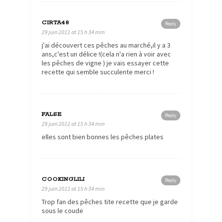
CIRTA48
Reply
29 juin 2011 at 15 h 34 min
j'ai découvert ces pêches au marché,il y a 3
ans,c'est un délice !(cela n'a rien à voir avec
les pêches de vigne ) je vais essayer cette
recette qui semble succulente merci !
FALSE
Reply
29 juin 2011 at 15 h 34 min
elles sont bien bonnes les pêches plates
COOKINGLILI
Reply
29 juin 2011 at 15 h 34 min
Trop fan des pêches tite recette que je garde
sous le coude