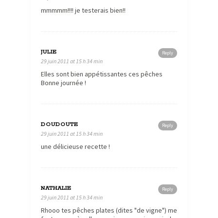
mmmmm!!!! je testerais bien!!
JULIE
Reply
29 juin 2011 at 15 h 34 min
Elles sont bien appétissantes ces pêches
Bonne journée !
DOUDOUTE
Reply
29 juin 2011 at 15 h 34 min
une délicieuse recette !
NATHALIE
Reply
29 juin 2011 at 15 h 34 min
Rhooo tes pêches plates (dites "de vigne") me