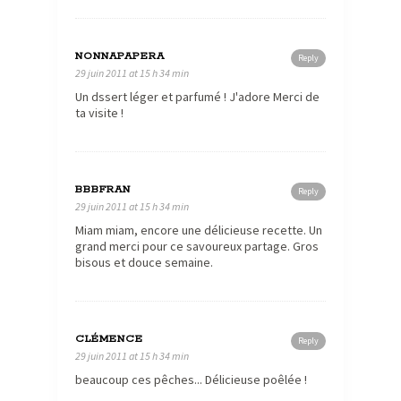
NONNAPAPERA
Reply
29 juin 2011 at 15 h 34 min
Un dssert léger et parfumé ! J'adore Merci de
ta visite !
BBBFRAN
Reply
29 juin 2011 at 15 h 34 min
Miam miam, encore une délicieuse recette. Un
grand merci pour ce savoureux partage. Gros
bisous et douce semaine.
CLÉMENCE
Reply
29 juin 2011 at 15 h 34 min
beaucoup ces pêches... Délicieuse poêlée !