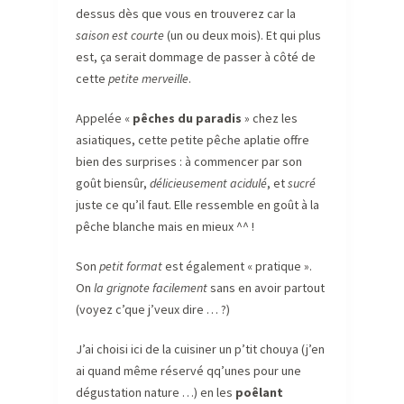
dessus dès que vous en trouverez car la
saison est courte
(un ou deux mois). Et qui plus
est, ça serait dommage de passer à côté de
cette
petite merveille
.
Appelée «
pêches du paradis
» chez les
asiatiques, cette petite pêche aplatie offre
bien des surprises : à commencer par son
goût biensûr,
délicieusement acidulé
, et
sucré
juste ce qu’il faut. Elle ressemble en goût à la
pêche blanche mais en mieux ^^ !
Son
petit format
est également « pratique ».
On
la grignote facilement
sans en avoir partout
(voyez c’que j’veux dire … ?)
J’ai choisi ici de la cuisiner un p’tit chouya (j’en
ai quand même réservé qq’unes pour une
dégustation nature …) en les
poêlant