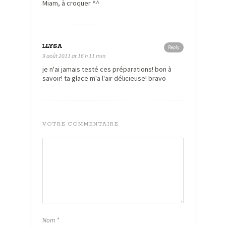
Miam, à croquer ^^
LLYSA
Reply
9 août 2011 at 16 h 11 min
je n'ai jamais testé ces préparations! bon à
savoir! ta glace m'a l'air délicieuse! bravo
VOTRE COMMENTAIRE
Nom
*