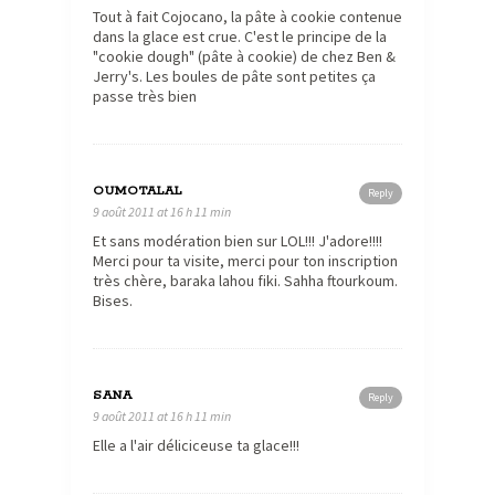
Tout à fait Cojocano, la pâte à cookie contenue
dans la glace est crue. C'est le principe de la
"cookie dough" (pâte à cookie) de chez Ben &
Jerry's. Les boules de pâte sont petites ça
passe très bien
OUMOTALAL
Reply
9 août 2011 at 16 h 11 min
Et sans modération bien sur LOL!!! J'adore!!!!
Merci pour ta visite, merci pour ton inscription
très chère, baraka lahou fiki. Sahha ftourkoum.
Bises.
SANA
Reply
9 août 2011 at 16 h 11 min
Elle a l'air déliciceuse ta glace!!!