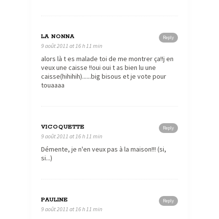
LA NONNA
Reply
9 août 2011 at 16 h 11 min
alors là t es malade toi de me montrer ça!!j en
veux une caisse !!oui oui t as bien lu une
caisse(hihihih)......big bisous et je vote pour
touaaaa
VICOQUETTE
Reply
9 août 2011 at 16 h 11 min
Démente, je n'en veux pas à la maison!!! (si,
si...)
PAULINE
Reply
9 août 2011 at 16 h 11 min