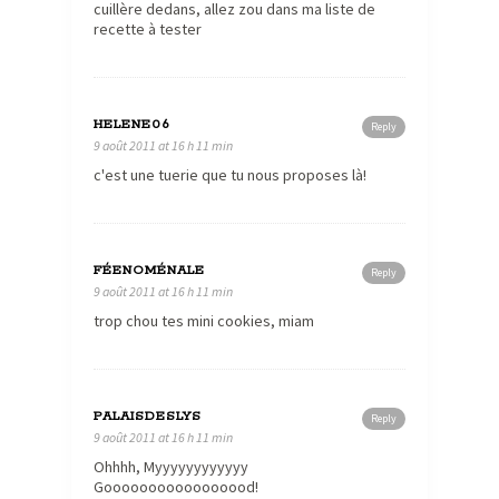
cuillère dedans, allez zou dans ma liste de
recette à tester
HELENE06
Reply
9 août 2011 at 16 h 11 min
c'est une tuerie que tu nous proposes là!
FÉENOMÉNALE
Reply
9 août 2011 at 16 h 11 min
trop chou tes mini cookies, miam
PALAISDESLYS
Reply
9 août 2011 at 16 h 11 min
Ohhhh, Myyyyyyyyyyyy
Gooooooooooooooood!