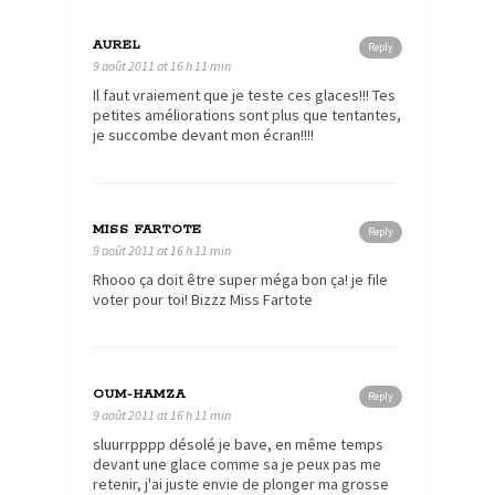
AUREL
Reply
9 août 2011 at 16 h 11 min
Il faut vraiement que je teste ces glaces!!! Tes
petites améliorations sont plus que tentantes,
je succombe devant mon écran!!!!
MISS FARTOTE
Reply
9 août 2011 at 16 h 11 min
Rhooo ça doit être super méga bon ça! je file
voter pour toi! Bizzz Miss Fartote
OUM-HAMZA
Reply
9 août 2011 at 16 h 11 min
sluurrpppp désolé je bave, en même temps
devant une glace comme sa je peux pas me
retenir, j'ai juste envie de plonger ma grosse