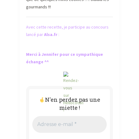
gourmands !!!
Avec cette recette, je participe au concours
lancé par
Alsa.fr
:
Merci à Jennifer pour ce sympathique
échange ^^
N'en perdez pas une
miette !
Adresse
e-
mail