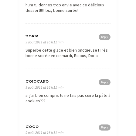
hum tu donnes trop envie avec ce délicieux
dessert!!!!! biz, bonne soirée!
DORIA
Reply
9 août 2011 at 16 h 11 min
Superbe cette glace et bien onctueuse ! Très
bonne soirée en ce mardi, Bisous, Doria
COJOCANO
Reply
9 août 2011 at 16 h 11 min
si j'ai bien compris tu ne fais pas cuire la pâte à
cookies???
COCO
Reply
9 août 2011 at 16 h 11 min