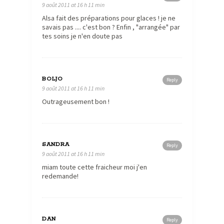
9 août 2011 at 16 h 11 min
Alsa fait des préparations pour glaces ! je ne
savais pas .... c'est bon ? Enfin , "arrangée" par
tes soins je n'en doute pas
BOLJO
Reply
9 août 2011 at 16 h 11 min
Outrageusement bon !
SANDRA
Reply
9 août 2011 at 16 h 11 min
miam toute cette fraicheur moi j'en
redemande!
DAN
Reply