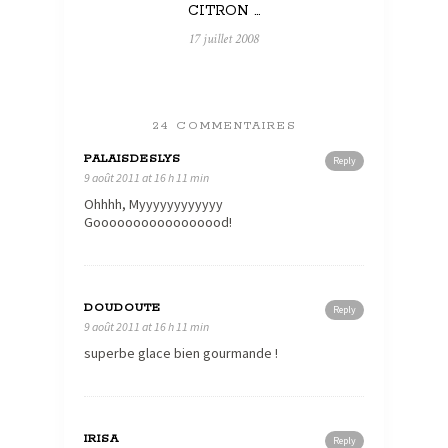
CITRON …
17 juillet 2008
24 COMMENTAIRES
PALAISDESLYS
Reply
9 août 2011 at 16 h 11 min
Ohhhh, Myyyyyyyyyyyy
Gooooooooooooooood!
DOUDOUTE
Reply
9 août 2011 at 16 h 11 min
superbe glace bien gourmande !
IRISA
Reply