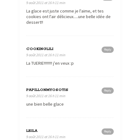
9 août 2011 at 16 h 11 min
La glace est juste comme je l'aime, et tes
cookies ont l'air délicieux.....une belle idée de
dessert!!
COOKINGLILI
Reply
9 août 2011 at 16 h 11 min
La TUERIE!!!!!!!!! j'en veux :p
PAPILLONMYOSOTIS
Reply
9 août 2011 at 16 h 11 min
une bien belle glace
LEILA
Reply
9 août 2011 at 16 h 11 min