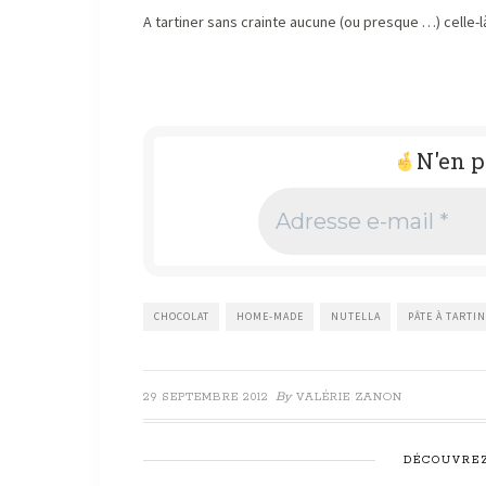
A tartiner sans crainte aucune (ou presque …) celle-là
N'en p
Adresse
e-
mail
*
CHOCOLAT
HOME-MADE
NUTELLA
PÂTE À TARTI
By
29 SEPTEMBRE 2012
VALÉRIE ZANON
DÉCOUVREZ