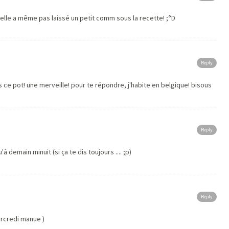
'elle a même pas laissé un petit comm sous la recette! ;°D
Reply
ce pot! une merveille! pour te répondre, j'habite en belgique! bisous
Reply
'à demain minuit (si ça te dis toujours .... ;p)
Reply
credi manue )