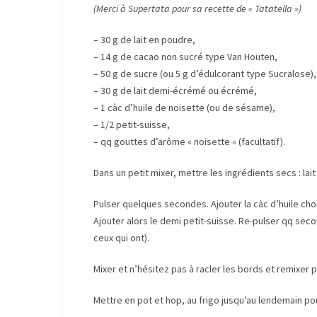
(Merci à Supertata pour sa recette de « Tatatella »)
– 30 g de lait en poudre,
– 14 g de cacao non sucré type Van Houten,
– 50 g de sucre (ou 5 g d’édulcorant type Sucralose),
– 30 g de lait demi-écrémé ou écrémé,
– 1 càc d’huile de noisette (ou de sésame),
– 1/2 petit-suisse,
– qq gouttes d’arôme « noisette » (facultatif).
Dans un petit mixer, mettre les ingrédients secs : la
Pulser quelques secondes. Ajouter la càc d’huile choi
Ajouter alors le demi petit-suisse. Re-pulser qq seco
ceux qui ont).
Mixer et n’hésitez pas à racler les bords et remixer p
Mettre en pot et hop, au frigo jusqu’au lendemain pou