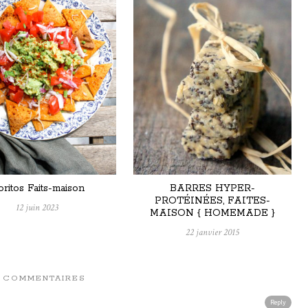
ritos Faits-maison
BARRES HYPER-
PROTÉINÉES, FAITES-
12 juin 2023
MAISON { HOMEMADE }
22 janvier 2015
3 COMMENTAIRES
Reply