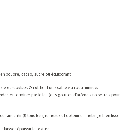
it en poudre, cacao, sucre ou édulcorant.
sie et repulser. On obtient un « sable » un peu humide.
ndes et terminer par le lait (et 5 gouttes d’arôme « noisette » pour
our anéantir (!) tous les grumeaux et obtenir un mélange bien lisse.
r laisser épaissir la texture …