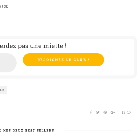
 ! XD
erdez pas une miette !
NER
13
 MES DEUX BEST SELLERS !