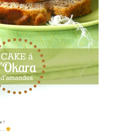
e ?
é ……