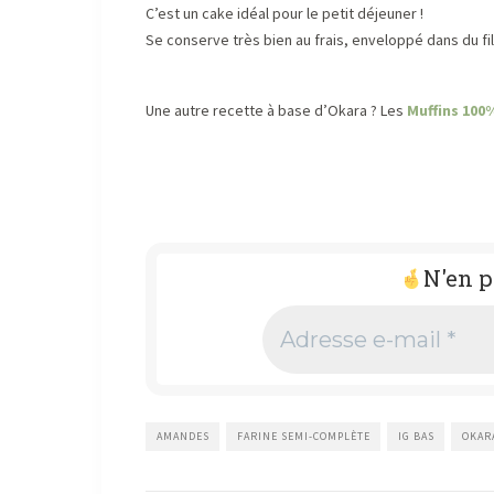
C’est un cake idéal pour le petit déjeuner !
Se conserve très bien au frais, enveloppé dans du fi
Une autre recette à base d’Okara ? Les
Muffins 100%
N'en p
Adresse
e-
mail
*
AMANDES
FARINE SEMI-COMPLÈTE
IG BAS
OKAR