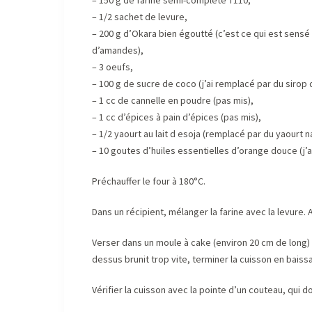
– 150 g de farine semi-complète T110,
– 1/2 sachet de levure,
– 200 g d’Okara bien égoutté (c’est ce qui est sensé r
d’amandes),
– 3 oeufs,
– 100 g de sucre de coco (j’ai remplacé par du sirop 
– 1 cc de cannelle en poudre (pas mis),
– 1 cc d’épices à pain d’épices (pas mis),
– 1/2 yaourt au lait d esoja (remplacé par du yaourt n
– 10 goutes d’huiles essentielles d’orange douce (j’a
Préchauffer le four à 180°C.
Dans un récipient, mélanger la farine avec la levure.
Verser dans un moule à cake (environ 20 cm de long) b
dessus brunit trop vite, terminer la cuisson en baiss
Vérifier la cuisson avec la pointe d’un couteau, qui do