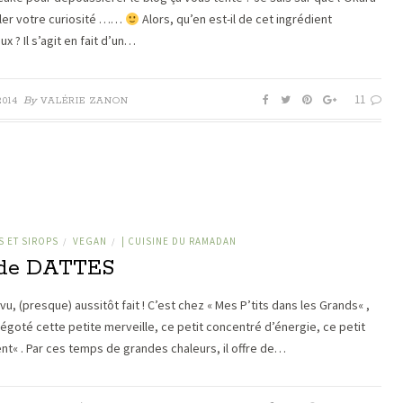
iller votre curiosité ……
Alors, qu’en est-il de cet ingrédient
x ? Il s’agit en fait d’un…
11
By
2014
VALÉRIE ZANON
 ET SIROPS
VEGAN
| CUISINE DU RAMADAN
/
/
 de DATTES
vu, (presque) aussitôt fait ! C’est chez « Mes P’tits dans les Grands« ,
dégoté cette petite merveille, ce petit concentré d’énergie, ce petit
ent« . Par ces temps de grandes chaleurs, il offre de…