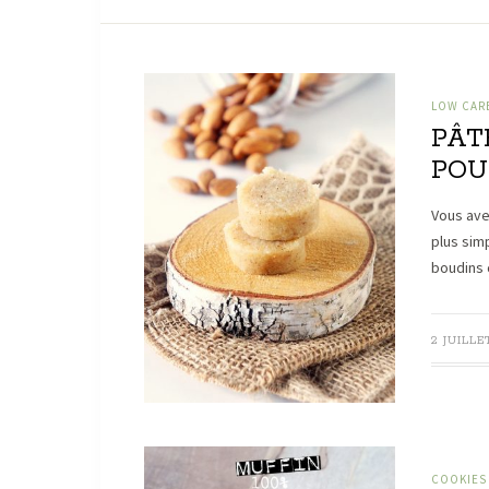
LOW CARB
PÂT
POU
Vous ave
plus sim
boudins 
2 JUILLE
COOKIES