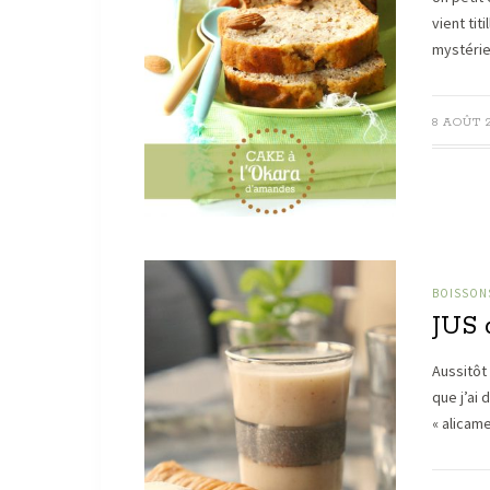
vient tit
mystérieu
8 AOÛT 
BOISSONS
JUS
Aussitôt 
que j’ai 
« alicam