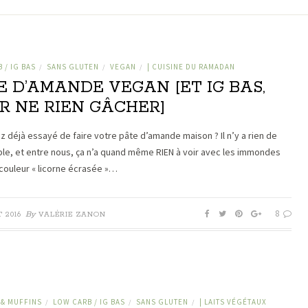
 / IG BAS
SANS GLUTEN
VEGAN
| CUISINE DU RAMADAN
/
/
/
E D’AMANDE VEGAN [ET IG BAS,
R NE RIEN GÂCHER]
z déjà essayé de faire votre pâte d’amande maison ? Il n’y a rien de
ple, et entre nous, ça n’a quand même RIEN à voir avec les immondes
couleur « licorne écrasée »…
8
By
T 2016
VALÉRIE ZANON
 & MUFFINS
LOW CARB / IG BAS
SANS GLUTEN
| LAITS VÉGÉTAUX
/
/
/