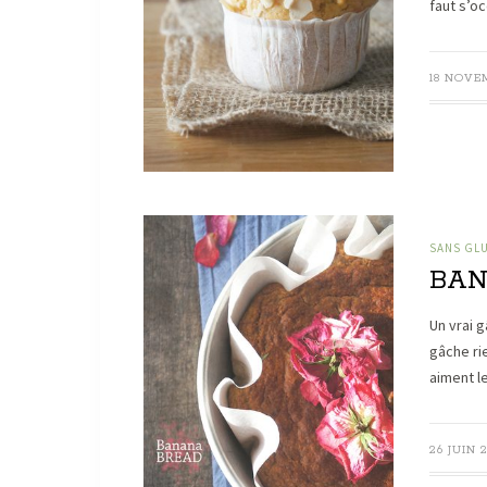
faut s’o
18 NOVE
SANS GL
BAN
Un vrai g
gâche ri
aiment l
26 JUIN 