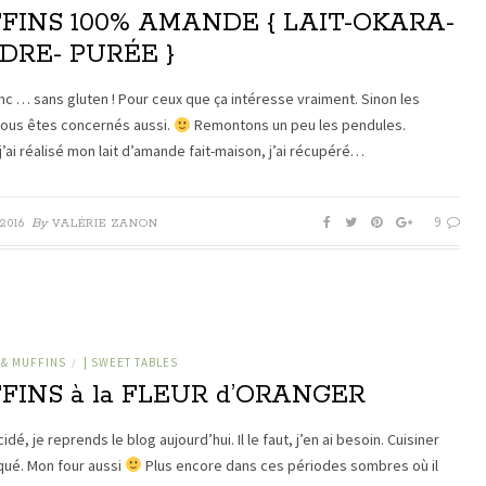
FINS 100% AMANDE { LAIT-OKARA-
DRE- PURÉE }
nc … sans gluten ! Pour ceux que ça intéresse vraiment. Sinon les
vous êtes concernés aussi.
Remontons un peu les pendules.
j’ai réalisé mon lait d’amande fait-maison, j’ai récupéré…
9
By
2016
VALÉRIE ZANON
 & MUFFINS
| SWEET TABLES
/
FINS à la FLEUR d’ORANGER
idé, je reprends le blog aujourd’hui. Il le faut, j’en ai besoin. Cuisiner
ué. Mon four aussi
Plus encore dans ces périodes sombres où il