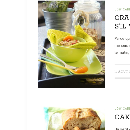
LOW CARB
GRA
S’IL
Parce que
me suis 
le matin
11 AOÛT 
LOW CARB
CAKE
Un petit