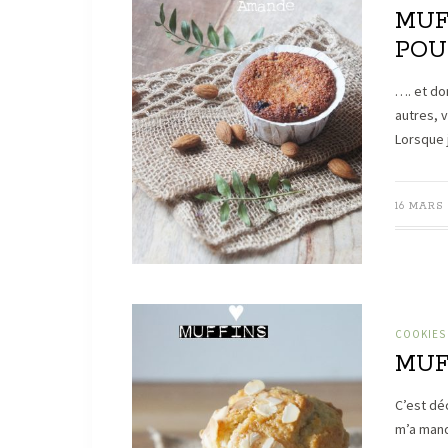
MUF
POU
…. et do
autres, 
Lorsque 
16 MARS 
COOKIES
MUF
C’est déc
m’a manq