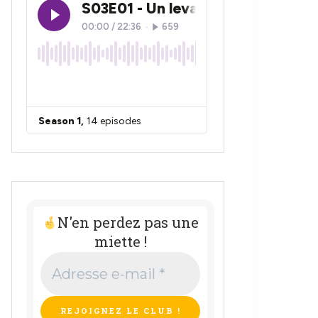
N'en perdez pas une
miette !
Adresse
e-
mail
*