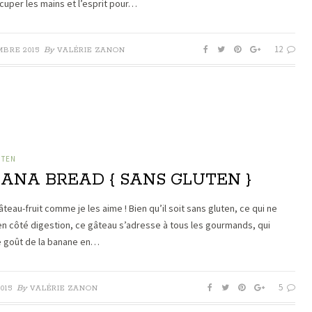
ccuper les mains et l’esprit pour…
12
By
MBRE 2015
VALÉRIE ZANON
UTEN
ANA BREAD { SANS GLUTEN }
âteau-fruit comme je les aime ! Bien qu’il soit sans gluten, ce qui ne
en côté digestion, ce gâteau s’adresse à tous les gourmands, qui
e goût de la banane en…
5
By
2015
VALÉRIE ZANON