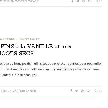
9
By
ET 2013
VALÉRIE ZANON
 & MUFFINS
| SWEET TABLES
/
INS à la VANILLE et aux
ICOTS SECS
el que de bons petits muffins tout doux et bien vanillés pour réchauffer
e moral. Avec des abricots secs en morceaux et des amandes effilées
quantes sur le dessus, j’ai…
21
By
 2013
VALÉRIE ZANON