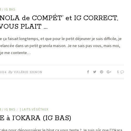
 / IG BAS
NOLA de COMPÉT’ et IG CORRECT,
 VOUS PLAIT ….
 ça faisait longtemps, et que pour le petit déjeuner je suis difficile, je
relancée dans un petit granola maison. Je ne sais pas vous, mais moi,
, je me contente…
6
By
2014
VALÉRIE ZANON
 / IG BAS
| LAITS VÉGÉTAUX
/
 à l’OKARA (IG BAS)
 cake pour dépoussiérer le blog ça vous tente ? Je suis sûr que l’Okara