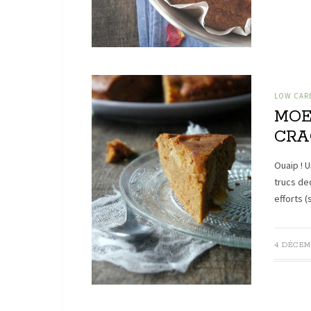
LOW CARB
MOE
CRA
Ouaip ! U
trucs ded
efforts (
4 DÉCEM