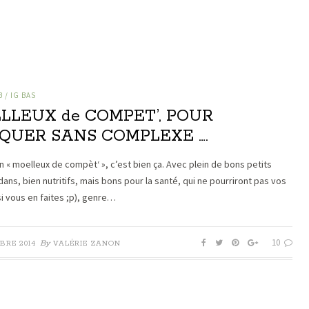
 / IG BAS
LLEUX de COMPET’, POUR
QUER SANS COMPLEXE ….
n « moelleux de compèt‘ », c’est bien ça. Avec plein de bons petits
ans, bien nutritifs, mais bons pour la santé, qui ne pourriront pas vos
si vous en faites ;p), genre…
10
By
BRE 2014
VALÉRIE ZANON