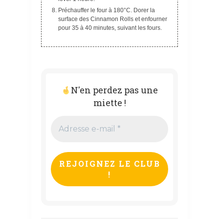
Préchauffer le four à 180°C. Dorer la
surface des Cinnamon Rolls et enfourner
pour 35 à 40 minutes, suivant les fours.
N'en perdez pas une
miette !
Adresse
e-
mail
*