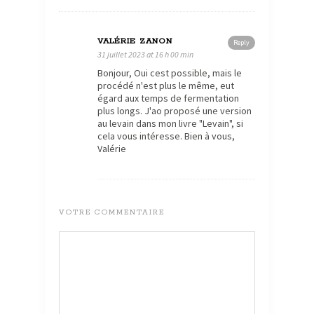
VALÉRIE ZANON
Reply
31 juillet 2023 at 16 h 00 min
Bonjour, Oui cest possible, mais le
procédé n'est plus le même, eut
égard aux temps de fermentation
plus longs. J'ao proposé une version
au levain dans mon livre "Levain", si
cela vous intéresse. Bien à vous,
Valérie
VOTRE COMMENTAIRE