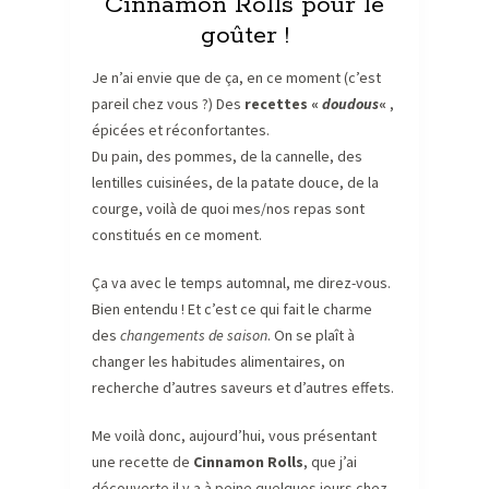
Cinnamon Rolls pour le
goûter !
Je n’ai envie que de ça, en ce moment (c’est
pareil chez vous ?) Des
recettes «
doudous
«
,
épicées et réconfortantes.
Du pain, des pommes, de la cannelle, des
lentilles cuisinées, de la patate douce, de la
courge, voilà de quoi mes/nos repas sont
constitués en ce moment.
Ça va avec le temps automnal, me direz-vous.
Bien entendu ! Et c’est ce qui fait le charme
des
changements de saison
. On se plaît à
changer les habitudes alimentaires, on
recherche d’autres saveurs et d’autres effets.
Me voilà donc, aujourd’hui, vous présentant
une recette de
Cinnamon Rolls
, que j’ai
découverte il y a à peine quelques jours chez