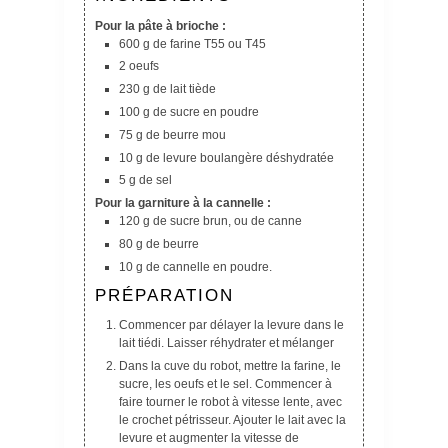
Pour la pâte à brioche :
600 g de farine T55 ou T45
2 oeufs
230 g de lait tiède
100 g de sucre en poudre
75 g de beurre mou
10 g de levure boulangère déshydratée
5 g de sel
Pour la garniture à la cannelle :
120 g de sucre brun, ou de canne
80 g de beurre
10 g de cannelle en poudre.
PRÉPARATION
Commencer par délayer la levure dans le
lait tiédi. Laisser réhydrater et mélanger
Dans la cuve du robot, mettre la farine, le
sucre, les oeufs et le sel. Commencer à
faire tourner le robot à vitesse lente, avec
le crochet pétrisseur. Ajouter le lait avec la
levure et augmenter la vitesse de