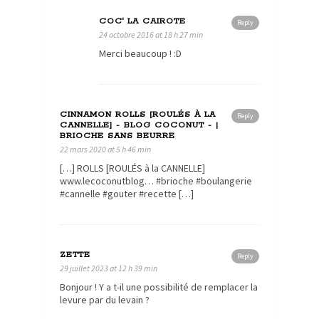
COC' LA CAIROTE
Reply
24 octobre 2016 at 18 h 27 min
Merci beaucoup ! :D
CINNAMON ROLLS [ROULÉS À LA
Reply
CANNELLE] - BLOG COCONUT - |
BRIOCHE SANS BEURRE
22 mars 2020 at 5 h 46 min
[…] ROLLS [ROULÉS à la CANNELLE]
www.lecoconutblog… #brioche #boulangerie
#cannelle #gouter #recette […]
ZETTE
Reply
29 juillet 2023 at 12 h 39 min
Bonjour ! Y a t-il une possibilité de remplacer la
levure par du levain ?