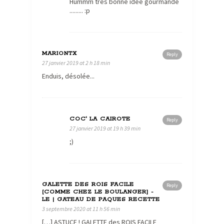
Hummm très bonne idée gourmande
......... :p
MARIONTX
Reply
27 janvier 2019 at 2 h 18 min
Enduis, désolée...
COC' LA CAIROTE
Reply
27 janvier 2019 at 19 h 39 min
;)
GALETTE DES ROIS FACILE
Reply
[COMME CHEZ LE BOULANGER] -
LE | GATEAU DE PAQUES RECETTE
3 septembre 2020 at 11 h 56 min
[…] ASTUCE ! GALETTE des ROIS FACILE