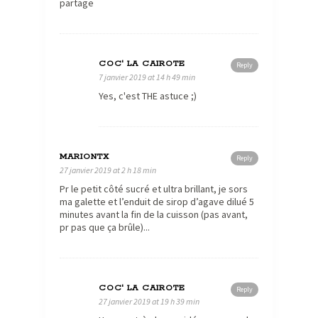
partage
COC' LA CAIROTE
Reply
7 janvier 2019 at 14 h 49 min
Yes, c'est THE astuce ;)
MARIONTX
Reply
27 janvier 2019 at 2 h 18 min
Pr le petit côté sucré et ultra brillant, je sors
ma galette et l’enduit de sirop d’agave dilué 5
minutes avant la fin de la cuisson (pas avant,
pr pas que ça brûle)...
COC' LA CAIROTE
Reply
27 janvier 2019 at 19 h 39 min