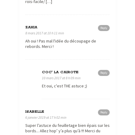
rois-facile/ […]
ZAHIA
Reply
8 mars 2017 at 10 h 11 min
Ah oui ! Pas mal l'idée du découpage de
rebords. Merci !
COC' LA CAIROTE
Reply
10 mars 2017 at 8 h 09 min
Et oui, c'est THE astuce ;)
ISABELLE
Reply
6 janvier 2019 at 17 h 02 min
Super l’astuce du feuilletage bien épais sur les
bords... Allez hop’ y’a plus qu’à !!! Merci du