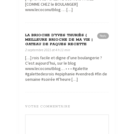
[COMME CHEZ le BOULANGER]
www.lecoconutblog … […]
LA BRIOCHE D'YVES THURIÈS {
Reply
MEILLEURE BRIOCHE DE MA VIE |
GATEAU DE PAQUES RECETTE
2 septembre 2021 at 4 h 11 min
[…] rois facile et digne d’une boulangerie ?
C’est aujourd’hui, sur le blog
www.lecoconutblog… • • • #galette
#galettedesrois #epiphanie #vendredi #fin de
semaine #soirée #l’heure […]
VOTRE COMMENTAIRE