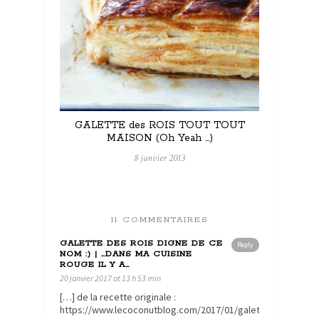
GALETTE des ROIS TOUT TOUT
MAISON (Oh Yeah …)
8 janvier 2013
11 COMMENTAIRES
GALETTE DES ROIS DIGNE DE CE
Reply
NOM :) | …DANS MA CUISINE
ROUGE IL Y A…
20 janvier 2017 at 13 h 53 min
[…] de la recette originale :
https://www.lecoconutblog.com/2017/01/galette-