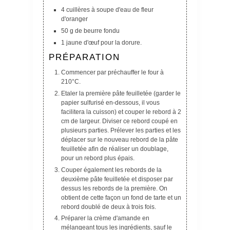
4 cuillères à soupe d'eau de fleur
d'oranger
50 g de beurre fondu
1 jaune d'œuf pour la dorure.
PRÉPARATION
Commencer par préchauffer le four à
210°C.
Etaler la première pâte feuilletée (garder le
papier sulfurisé en-dessous, il vous
facilitera la cuisson) et couper le rebord à 2
cm de largeur. Diviser ce rebord coupé en
plusieurs parties. Prélever les parties et les
déplacer sur le nouveau rebord de la pâte
feuilletée afin de réaliser un doublage,
pour un rebord plus épais.
Couper également les rebords de la
deuxième pâte feuilletée et disposer par
dessus les rebords de la première. On
obtient de cette façon un fond de tarte et un
rebord doublé de deux à trois fois.
Préparer la crème d'amande en
mélangeant tous les ingrédients, sauf le