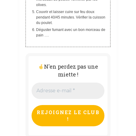
olives.
Couvrir et laisser cuire sur feu doux
pendant 40/45 minutes. Vérifier la cuisson
du poulet.
Déguster fumant avec un bon morceau de
pain ….
N'en perdez pas une
miette !
Adresse
e-
mail
*