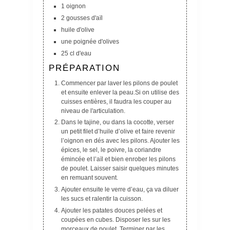
1 oignon
2 gousses d'aïl
huile d'olive
une poignée d'olives
25 cl d'eau
PRÉPARATION
Commencer par laver les pilons de poulet
et ensuite enlever la peau.Si on utilise des
cuisses entières, il faudra les couper au
niveau de l'articulation.
Dans le tajine, ou dans la cocotte, verser
un petit filet d’huile d’olive et faire revenir
l’oignon en dés avec les pilons. Ajouter les
épices, le sel, le poivre, la coriandre
émincée et l’aïl et bien enrober les pilons
de poulet. Laisser saisir quelques minutes
en remuant souvent.
Ajouter ensuite le verre d’eau, ça va diluer
les sucs et ralentir la cuisson.
Ajouter les patates douces pelées et
coupées en cubes. Disposer les sur les
morceaux de poulet. Terminer par les