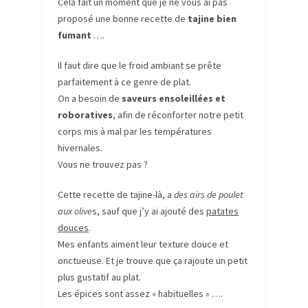
Cela fait un moment que je ne vous ai pas
proposé une bonne recette de
tajine bien
fumant
….
Il faut dire que le froid ambiant se prête
parfaitement à ce genre de plat.
On a besoin de
saveurs ensoleillées et
roboratives
, afin de réconforter notre petit
corps mis à mal par les températures
hivernales.
Vous ne trouvez pas ?
Cette recette de tajine-là, a
des airs de poulet
aux olive
s, sauf que j’y ai ajouté des
patates
douces
.
Mes enfants aiment leur texture douce et
onctueuse. Et je trouve que ça rajoute un petit
plus gustatif au plat.
Les épices sont assez « habituelles » ….