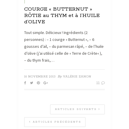
|
COURGE « BUTTERNUT »
RÔTIE au THYM et à l’HUILE
d’OLIVE
Tout simple. Délicieux ! Ingrédients (2
personnes) : – 1 courge « Butternut », – 6
gousses d’aïl, – du parmesan râpé, – de l’huile
d’olive (j’ai utilisé celle de « Terre de Crète« ),
– du thym frais,…
By
16 NOVEMBRE 2013
VALÉRIE ZANON
11
ARTICLES SUIVANTS
ARTICLES PRÉCÉDENTS