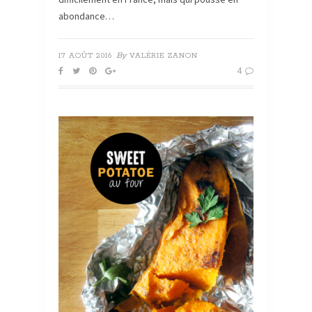
abondance…
By
17 AOÛT 2016
VALÉRIE ZANON
4