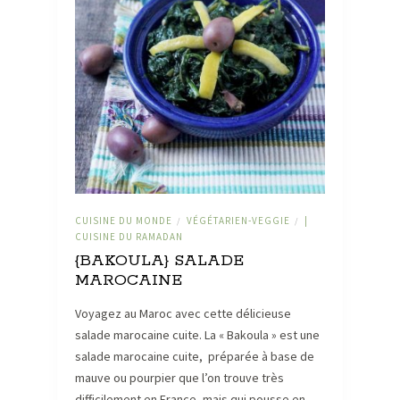
CUISINE DU MONDE
VÉGÉTARIEN-VEGGIE
|
/
/
CUISINE DU RAMADAN
{BAKOULA} SALADE
MAROCAINE
Voyagez au Maroc avec cette délicieuse
salade marocaine cuite. La « Bakoula » est une
salade marocaine cuite, préparée à base de
mauve ou pourpier que l’on trouve très
difficilement en France, mais qui pousse en