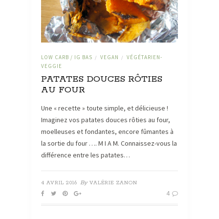
LOW CARB / IG BAS
VEGAN
VÉGÉTARIEN-
/
/
VEGGIE
PATATES DOUCES RÔTIES
AU FOUR
Une « recette » toute simple, et délicieuse !
Imaginez vos patates douces rôties au four,
moelleuses et fondantes, encore fûmantes à
la sortie du four …. M I A M. Connaissez-vous la
différence entre les patates…
By
4 AVRIL 2016
VALÉRIE ZANON
4