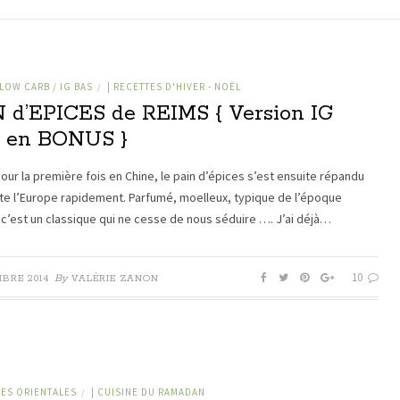
LOW CARB / IG BAS
| RECETTES D'HIVER - NOËL
/
 d’EPICES de REIMS { Version IG
 en BONUS }
our la première fois en Chine, le pain d’épices s’est ensuite répandu
te l’Europe rapidement. Parfumé, moelleux, typique de l’époque
, c’est un classique qui ne cesse de nous séduire …. J’ai déjà…
10
By
MBRE 2014
VALÉRIE ZANON
IES ORIENTALES
| CUISINE DU RAMADAN
/