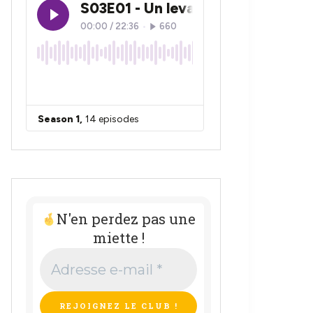
N'en perdez pas une
miette !
Adresse
e-
mail
*