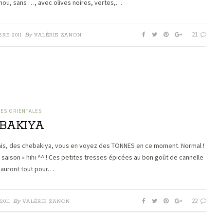
ou, sans …, avec olives noires, vertes,…
21
By
RE 2011
VALÉRIE ZANON
IES ORIENTALES
BAKIYA
sais, des chebakiya, vous en voyez des TONNES en ce moment. Normal !
« saison » hihi ^^ ! Ces petites tresses épicées au bon goût de cannelle
s auront tout pour…
22
By
2011
VALÉRIE ZANON