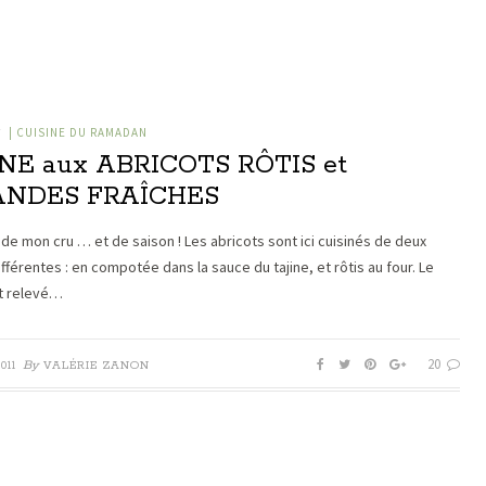
| CUISINE DU RAMADAN
/
INE aux ABRICOTS RÔTIS et
NDES FRAÎCHES
 de mon cru … et de saison ! Les abricots sont ici cuisinés de deux
fférentes : en compotée dans la sauce du tajine, et rôtis au four. Le
st relevé…
20
By
011
VALÉRIE ZANON