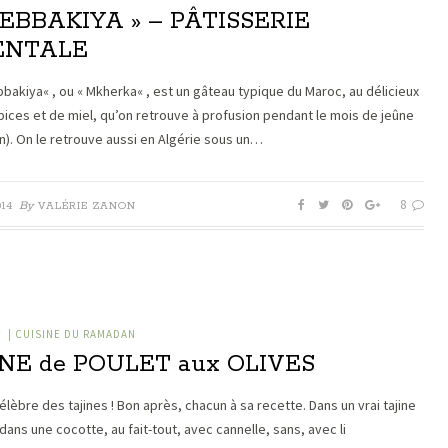
HEBBAKIYA » – PÂTISSERIE
ENTALE
bbakiya« , ou « Mkherka« , est un gâteau typique du Maroc, au délicieux
pices et de miel, qu’on retrouve à profusion pendant le mois de jeûne
). On le retrouve aussi en Algérie sous un…
8
By
014
VALÉRIE ZANON
| CUISINE DU RAMADAN
/
INE de POULET aux OLIVES
élèbre des tajines ! Bon après, chacun à sa recette. Dans un vrai tajine
dans une cocotte, au fait-tout, avec cannelle, sans, avec li