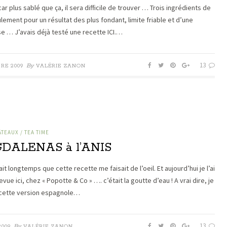
 car plus sablé que ça, il sera difficile de trouver … Trois ingrédients de
lement pour un résultat des plus fondant, limite friable et d’une
e … J’avais déjà testé une recette ICI.…
13
By
RE 2009
VALÉRIE ZANON
ÂTEAUX / TEA TIME
DALENAS à l’ANIS
ait longtemps que cette recette me faisait de l’oeil. Et aujourd’hui je l’ai
vue ici, chez « Popotte & Co » …. c’était la goutte d’eau ! A vrai dire, je
cette version espagnole…
13
By
2009
VALÉRIE ZANON