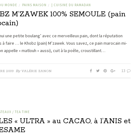
 DU MONDE
PAINS MAISON
| CUISINE DU RAMADAN
/
/
BZ M’ZAWEK 100% SEMOULE (pain
cain)
hui une petite boulang’ avec ce merveilleux pain, dont la réputation
us à faire … le Khobz (pain) M’zawek. Vous savez, ce pain marocain mi-
on appelle « matlouh » aussi), cuit à la poêle, croustillant…
13
By
RE 2009
VALÉRIE ZANON
ÂTEAUX / TEA TIME
ES « ULTRA » au CACAO, à l’ANIS et
SESAME