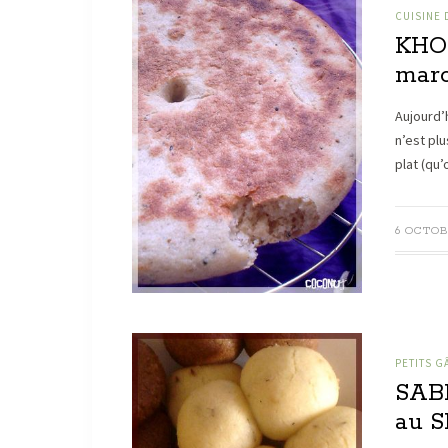
CUISINE
KHO
maro
Aujourd’
n’est pl
plat (qu’
6 OCTOB
PETITS G
SABL
au 