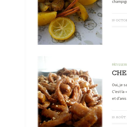
champign
19 OCTOB
PÂTISSER
CHE
Oui, je 
C’est la 
et d’ani
10 AOÛT 