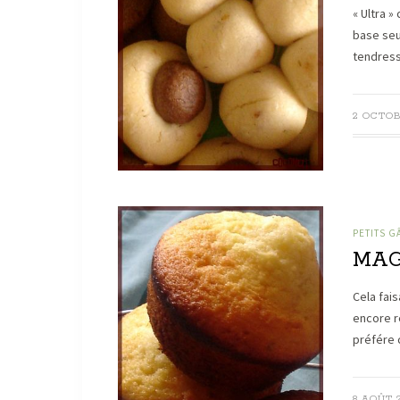
« Ultra »
base seu
tendress
2 OCTOB
PETITS G
MAG
Cela fais
encore re
préfére 
8 AOÛT 