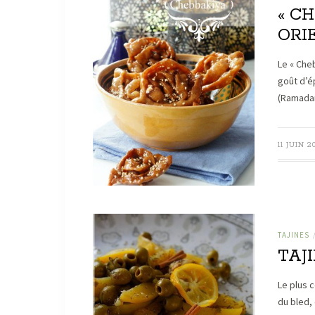
« C
ORI
Le « Che
goût d’é
(Ramadan
11 JUIN 2
TAJINES
TAJ
Le plus c
du bled, 