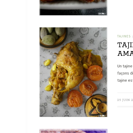
TAJINES
TAJ
AMA
Un tajine
façons di
tajine e
29 JUIN 2