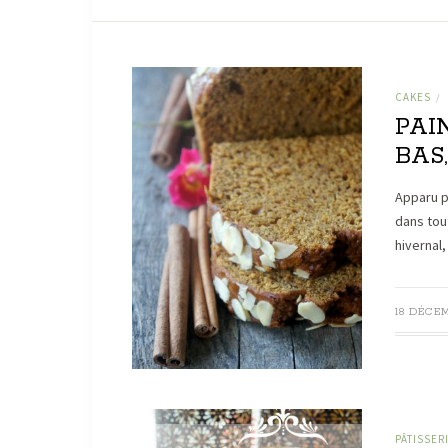
CAKES
/
PAIN
BAS,
Apparu p
dans tou
hivernal
18 DÉCE
PÂTISSER