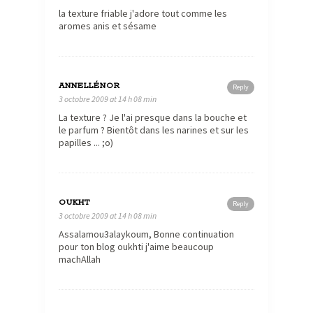
la texture friable j'adore tout comme les
aromes anis et sésame
ANNELLÉNOR
Reply
3 octobre 2009 at 14 h 08 min
La texture ? Je l'ai presque dans la bouche et
le parfum ? Bientôt dans les narines et sur les
papilles ... ;o)
OUKHT
Reply
3 octobre 2009 at 14 h 08 min
Assalamou3alaykoum, Bonne continuation
pour ton blog oukhti j'aime beaucoup
machAllah