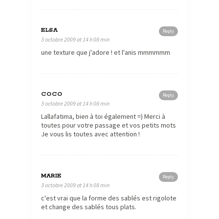
ELSA
Reply
3 octobre 2009 at 14 h 08 min
une texture que j'adore ! et l'anis mmmmmm
COCO
Reply
3 octobre 2009 at 14 h 08 min
Lallafatima, bien à toi également =) Merci à
toutes pour votre passage et vos petits mots
Je vous lis toutes avec attention !
MARIE
Reply
3 octobre 2009 at 14 h 08 min
c'est vrai que la forme des sablés est rigolote
et change des sablés tous plats.