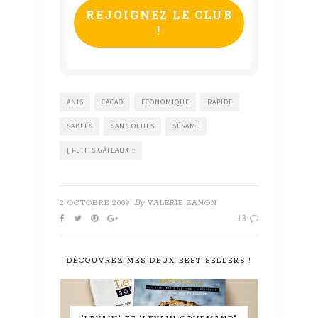
*
ANIS
CACAO
ECONOMIQUE
RAPIDE
SABLÉS
SANS OEUFS
SÉSAME
{ PETITS GÂTEAUX ::
By
2 OCTOBRE 2009
VALÉRIE ZANON
13
DÉCOUVREZ MES DEUX BEST SELLERS !