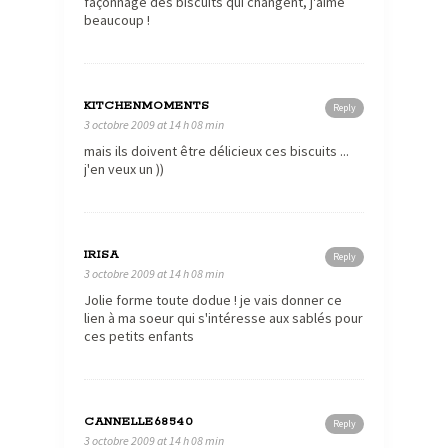
façonnage des biscuits qui changent, j'aime
beaucoup !
KITCHENMOMENTS
Reply
3 octobre 2009 at 14 h 08 min
mais ils doivent être délicieux ces biscuits ...
j'en veux un ))
IRISA
Reply
3 octobre 2009 at 14 h 08 min
Jolie forme toute dodue ! je vais donner ce
lien à ma soeur qui s'intéresse aux sablés pour
ces petits enfants
CANNELLE68540
Reply
3 octobre 2009 at 14 h 08 min