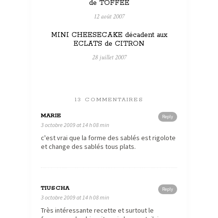
de TOFFEE
12 août 2007
MINI CHEESECAKE décadent aux
ECLATS de CITRON
28 juillet 2007
13 COMMENTAIRES
MARIE
Reply
3 octobre 2009 at 14 h 08 min
c'est vrai que la forme des sablés est rigolote
et change des sablés tous plats.
TIUSCHA
Reply
3 octobre 2009 at 14 h 08 min
Très intéressante recette et surtout le