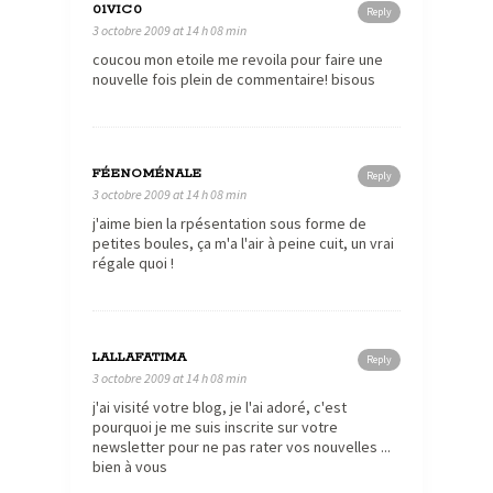
01VIC0
Reply
3 octobre 2009 at 14 h 08 min
coucou mon etoile me revoila pour faire une
nouvelle fois plein de commentaire! bisous
FÉENOMÉNALE
Reply
3 octobre 2009 at 14 h 08 min
j'aime bien la rpésentation sous forme de
petites boules, ça m'a l'air à peine cuit, un vrai
régale quoi !
LALLAFATIMA
Reply
3 octobre 2009 at 14 h 08 min
j'ai visité votre blog, je l'ai adoré, c'est
pourquoi je me suis inscrite sur votre
newsletter pour ne pas rater vos nouvelles ...
bien à vous